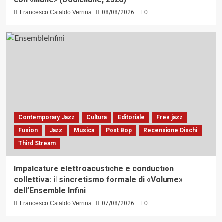
Francesco Cataldo Verrina
08/08/2026
0
Contemporary Jazz
Cultura
Editoriale
Free jazz
Fusion
Jazz
Musica
Post Bop
Recensione Dischi
Third Stream
Impalcature elettroacustiche e conduction
collettiva: il sincretismo formale di «Volume»
dell’Ensemble Infini
Francesco Cataldo Verrina
07/08/2026
0