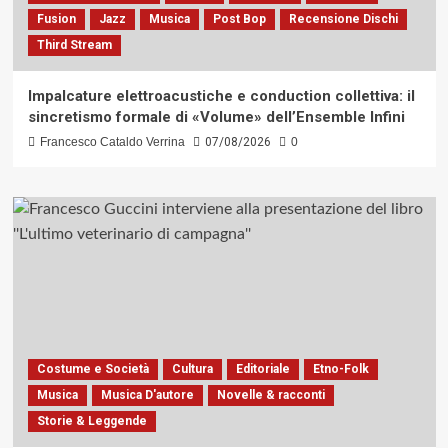
Fusion
Jazz
Musica
Post Bop
Recensione Dischi
Third Stream
Impalcature elettroacustiche e conduction collettiva: il
sincretismo formale di «Volume» dell’Ensemble Infini
Francesco Cataldo Verrina
07/08/2026
0
Costume e Società
Cultura
Editoriale
Etno-Folk
Musica
Musica D'autore
Novelle & racconti
Storie & Leggende