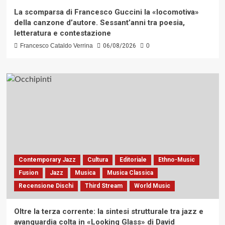
La scomparsa di Francesco Guccini la «locomotiva»
della canzone d’autore. Sessant’anni tra poesia,
letteratura e contestazione
Francesco Cataldo Verrina
06/08/2026
0
Contemporary Jazz
Cultura
Editoriale
Ethno-Music
Fusion
Jazz
Musica
Musica Classica
Recensione Dischi
Third Stream
World Music
Oltre la terza corrente: la sintesi strutturale tra jazz e
avanguardia colta in «Looking Glass» di David