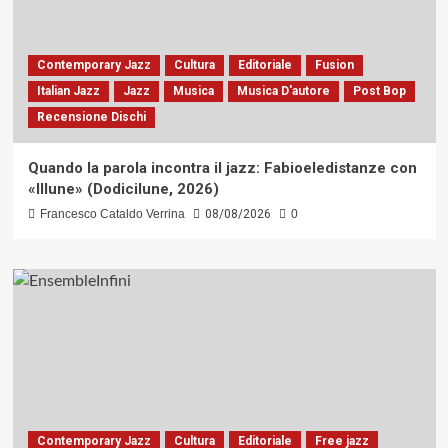
Contemporary Jazz
Cultura
Editoriale
Fusion
Italian Jazz
Jazz
Musica
Musica D'autore
Post Bop
Recensione Dischi
Quando la parola incontra il jazz: Fabioeledistanze con
«Illune» (Dodicilune, 2026)
Francesco Cataldo Verrina
08/08/2026
0
Contemporary Jazz
Cultura
Editoriale
Free jazz