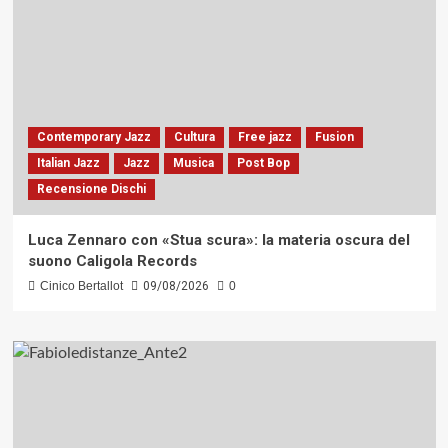
Contemporary Jazz
Cultura
Free jazz
Fusion
Italian Jazz
Jazz
Musica
Post Bop
Recensione Dischi
Luca Zennaro con «Stua scura»: la materia oscura del
suono Caligola Records
Cinico Bertallot
09/08/2026
0