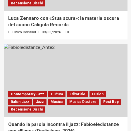
Recensione Dischi
Luca Zennaro con «Stua scura»: la materia oscura
del suono Caligola Records
Cinico Bertallot
09/08/2026
0
Contemporary Jazz
Cultura
Editoriale
Fusion
Italian Jazz
Jazz
Musica
Musica D'autore
Post Bop
Recensione Dischi
Quando la parola incontra il jazz: Fabioeledistanze
con «Illune» (Dodicilune, 2026)