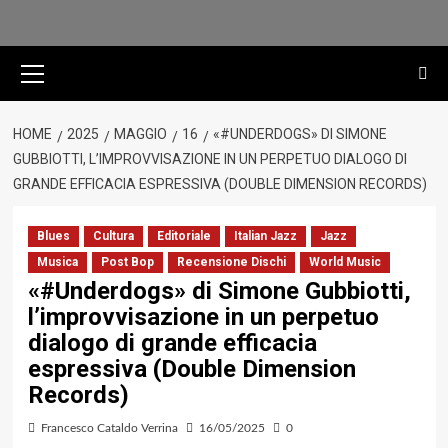
Menu
principale
HOME
2025
MAGGIO
16
«#UNDERDOGS» DI SIMONE
GUBBIOTTI, L’IMPROVVISAZIONE IN UN PERPETUO DIALOGO DI
GRANDE EFFICACIA ESPRESSIVA (DOUBLE DIMENSION RECORDS)
Blues
Cultura
Editoriale
Italian Jazz
Jazz
Musica
Post Bop
Recensione Dischi
World Music
«#Underdogs» di Simone Gubbiotti,
l’improvvisazione in un perpetuo
dialogo di grande efficacia
espressiva (Double Dimension
Records)
Francesco Cataldo Verrina
16/05/2025
0