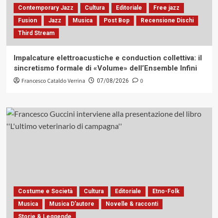
Contemporary Jazz
Cultura
Editoriale
Free jazz
Fusion
Jazz
Musica
Post Bop
Recensione Dischi
Third Stream
Impalcature elettroacustiche e conduction collettiva: il
sincretismo formale di «Volume» dell’Ensemble Infini
Francesco Cataldo Verrina
0
07/08/2026
Costume e Società
Cultura
Editoriale
Etno-Folk
Musica
Musica D'autore
Novelle & racconti
Storie & Leggende