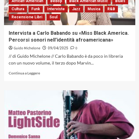
corsi
African-American
Bebop
Black Amercan Music
Blues
e
Cultura
Funk
Interviste
Jazz
Musica
R&B
ricorsi
Recensione Libri
Soul
storici
Intervista a Carlo Babando su «Miss Black America.
Percorsi sonori nell’identità afroamericana»
Guido Michelone
0
09/04/2025
// di Guido Michelone // Carlo Babando è da poco in libreria
con un nuovo volume, il terzo dopo Marvin...
Leggi
Continua a Leggere
di
più
su
Intervista
a
Carlo
Babando
su
«Miss
Black
America.