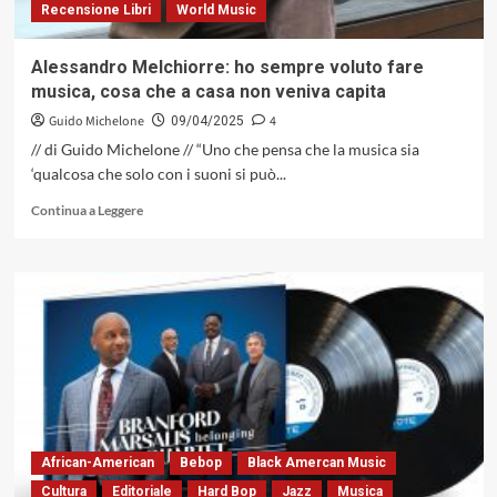
Recensione Libri
World Music
Alessandro Melchiorre: ho sempre voluto fare
musica, cosa che a casa non veniva capita
Guido Michelone
4
09/04/2025
// di Guido Michelone // “Uno che pensa che la musica sia
‘qualcosa che solo con i suoni si può...
Leggi
Continua a Leggere
di
più
su
Alessandro
Melchiorre:
ho
sempre
voluto
fare
musica,
cosa
che
African-American
Bebop
Black Amercan Music
a
Cultura
Editoriale
Hard Bop
Jazz
Musica