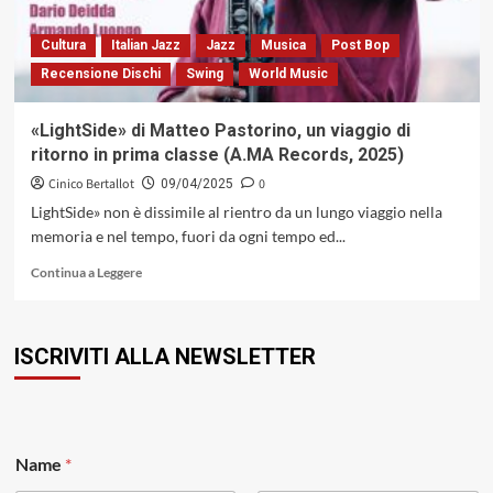
Percorsi
sonori
Cultura
Italian Jazz
Jazz
Musica
Post Bop
nell’identità
Recensione Dischi
Swing
World Music
afroamericana»
«LightSide» di Matteo Pastorino, un viaggio di
ritorno in prima classe (A.MA Records, 2025)
Cinico Bertallot
0
09/04/2025
LightSide» non è dissimile al rientro da un lungo viaggio nella
memoria e nel tempo, fuori da ogni tempo ed...
Leggi
Continua a Leggere
di
più
su
ISCRIVITI ALLA NEWSLETTER
«LightSide»
di
Matteo
Pastorino,
un
*
viaggio
Name
*
N
di
a