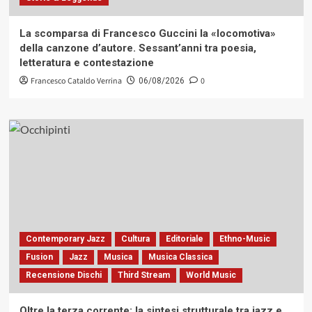
La scomparsa di Francesco Guccini la «locomotiva»
della canzone d’autore. Sessant’anni tra poesia,
letteratura e contestazione
Francesco Cataldo Verrina
0
06/08/2026
Contemporary Jazz
Cultura
Editoriale
Ethno-Music
Fusion
Jazz
Musica
Musica Classica
Recensione Dischi
Third Stream
World Music
Oltre la terza corrente: la sintesi strutturale tra jazz e