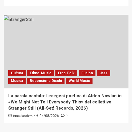
Cultura
Ethno-Music
Etno-Folk
Fusion
Jazz
Musica
Recensione Dischi
World Music
La parola cantata: l’esegesi poetica di Alden Nowlan in
«We Might Not Tell Everybody This» del collettivo
Stranger Still (All-Set! Records, 2026)
Irma Sanders
0
04/08/2026