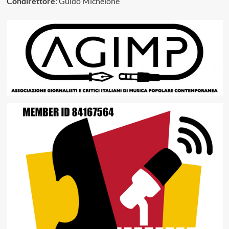
Condirettore
: Guido Michelone