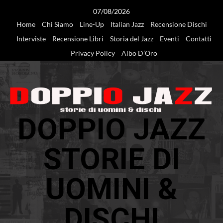
Vai
07/08/2026
al
Home
Chi Siamo
Line-Up
Italian Jazz
Recensione Dischi
contenuto
Interviste
Recensione Libri
Storia del Jazz
Eventi
Contatti
Privacy Policy
Albo D’Oro
DOPPIO JAZZ
STORIE DI
UOMINI &
DISCHI