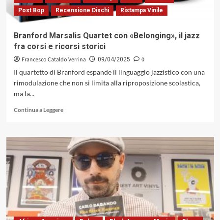
casa
Post Bop
Recensione Dischi
Ristampa Vinile
non
veniva
capita
Branford Marsalis Quartet con «Belonging», il jazz
fra corsi e ricorsi storici
Francesco Cataldo Verrina
0
09/04/2025
Il quartetto di Branford espande il linguaggio jazzistico con una
rimodulazione che non si limita alla riproposizione scolastica,
ma la...
Leggi
Continua a Leggere
di
più
su
Branford
Marsalis
Quartet
con
«Belonging»,
il
jazz
fra