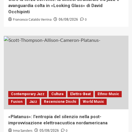
avanguardia colta in «Looking Glass» di David
Occhipinti
Francesco Cataldo Verrina
0
06/08/2026
Contemporary Jazz
Cultura
Elettro-Beat
Ethno-Music
Fusion
Jazz
Recensione Dischi
World Music
«Platanus»: l’entropia del silenzio nella post-
improvvisazione elettroacustica nordamericana
Irma Sanders
0
05/08/2026