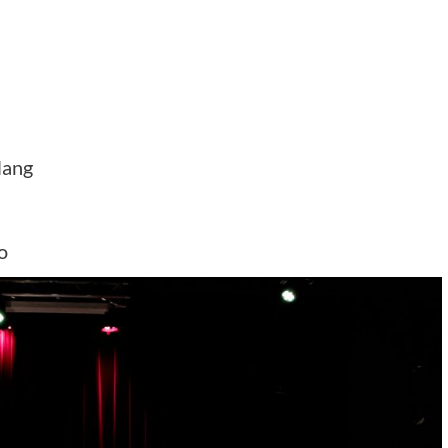
Hang
o