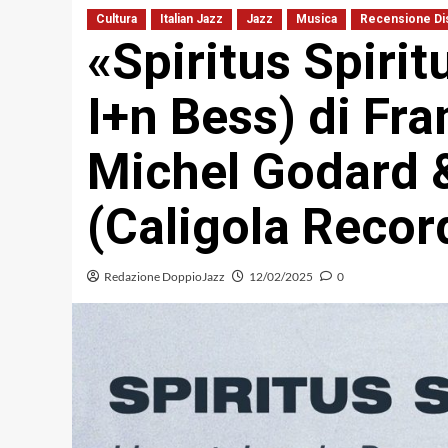
Cultura
Italian Jazz
Jazz
Musica
Recensione Di
«Spiritus Spirit
I+n Bess) di Fra
Michel Godard 
(Caligola Recor
Redazione DoppioJazz
12/02/2025
0