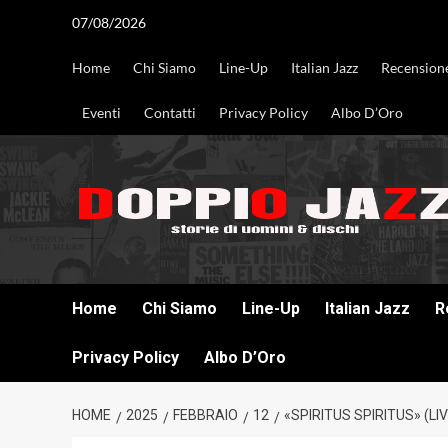
Vai
07/08/2026
al
contenuto
Home
Chi Siamo
Line-Up
Italian Jazz
Recension
Eventi
Contatti
Privacy Policy
Albo D’Oro
DOPPIO JAZZ STORIE DI UOMINI & DISCHI
Home
Chi Siamo
Line-Up
Italian Jazz
R
Privacy Policy
Albo D’Oro
HOME
2025
FEBBRAIO
12
«SPIRITUS SPIRITUS» (L