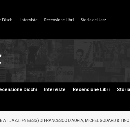
e Dischi
Interviste
Recensione Libri
Storia del Jazz
ecensione Dischi
Interviste
Recensione Libri
Stori
IVE AT JAZZ I+N BESS) DI FRANCESCO D’AURIA, MICHEL GODARD & T