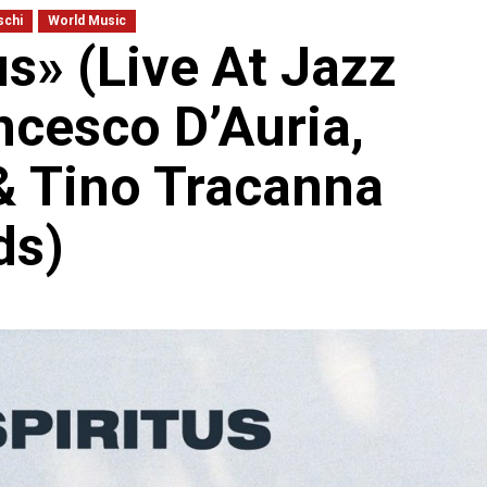
schi
World Music
us» (Live At Jazz
ncesco D’Auria,
& Tino Tracanna
ds)