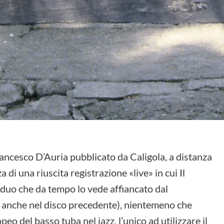
rancesco D’Auria pubblicato da Caligola, a distanza
 di una riuscita registrazione «live» in cui Il
 duo che da tempo lo vede affiancato dal
 anche nel disco precedente), nientemeno che
o del basso tuba nel jazz, l’unico ad utilizzare il