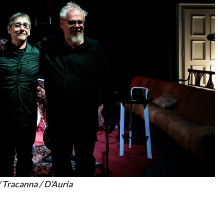
 Tracanna / D’Auria