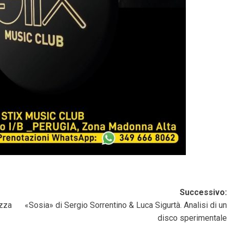
Successivo:
ezza
«Sosia» di Sergio Sorrentino & Luca Sigurtà. Analisi di un
disco sperimentale