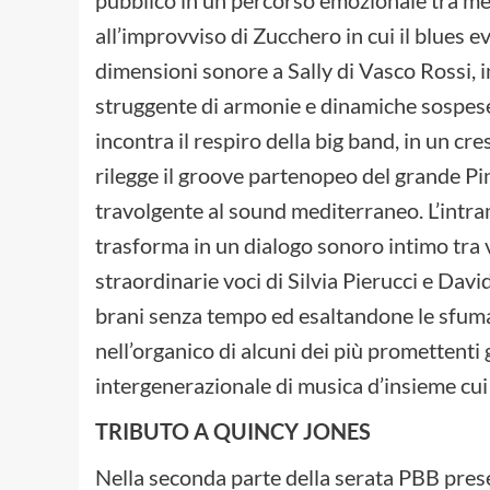
pubblico in un percorso emozionale tra me
all’improvviso di Zucchero in cui il blues e
dimensioni sonore a Sally di Vasco Rossi, in
struggente di armonie e dinamiche sospese. 
incontra il respiro della big band, in un c
rilegge il groove partenopeo del grande Pi
travolgente al sound mediterraneo. L’intramo
trasforma in un dialogo sonoro intimo tra v
straordinarie voci di Silvia Pierucci e Davi
brani senza tempo ed esaltandone le sfuma
nell’organico di alcuni dei più promettenti 
intergenerazionale di musica d’insieme cui
TRIBUTO A QUINCY JONES
Nella seconda parte della serata PBB prese