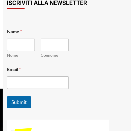
ISCRIVITI ALLA NEWSLETTER
*
Name
*
E
m
a
i
l
Nome
Cognome
N
a
Email
*
m
e
Submit