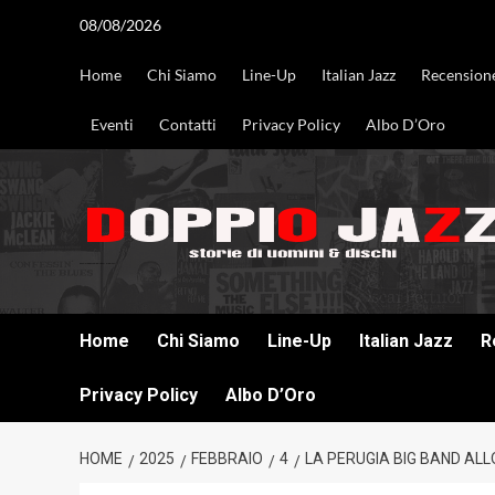
Vai
08/08/2026
al
contenuto
Home
Chi Siamo
Line-Up
Italian Jazz
Recension
Eventi
Contatti
Privacy Policy
Albo D’Oro
DOPPIO JAZZ STORIE DI UOMINI & DISCHI
Home
Chi Siamo
Line-Up
Italian Jazz
R
Privacy Policy
Albo D’Oro
HOME
2025
FEBBRAIO
4
LA PERUGIA BIG BAND ALL