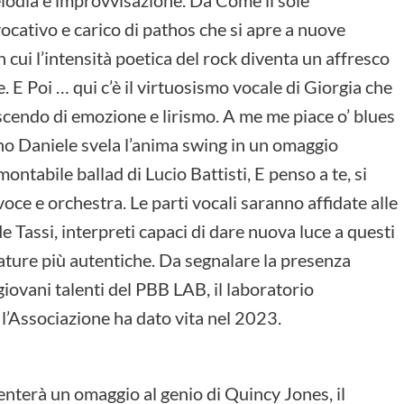
lodia e improvvisazione. Da Come il sole
vocativo e carico di pathos che si apre a nuove
 cui l’intensità poetica del rock diventa un affresco
E Poi … qui c’è il virtuosismo vocale di Giorgia che
rescendo di emozione e lirismo. A me me piace o’ blues
no Daniele svela l’anima swing in un omaggio
ntabile ballad di Lucio Battisti, E penso a te, si
oce e orchestra. Le parti vocali saranno affidate alle
de Tassi, interpreti capaci di dare nuova luce a questi
ture più autentiche. Da segnalare la presenza
giovani talenti del PBB LAB, il laboratorio
 l’Associazione ha dato vita nel 2023.
nterà un omaggio al genio di Quincy Jones, il