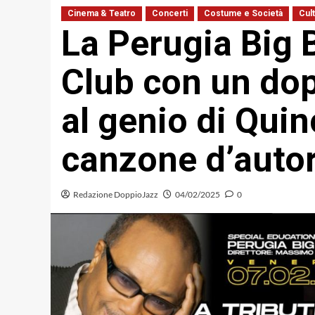
Cinema & Teatro
Concerti
Costume e Società
Cul
La Perugia Big 
Club con un dop
al genio di Quin
canzone d’autor
Redazione DoppioJazz
04/02/2025
0