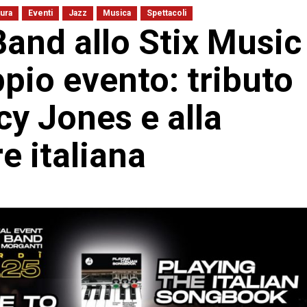
tura
Eventi
Jazz
Musica
Spettacoli
Band allo Stix Music
pio evento: tributo
cy Jones e alla
e italiana