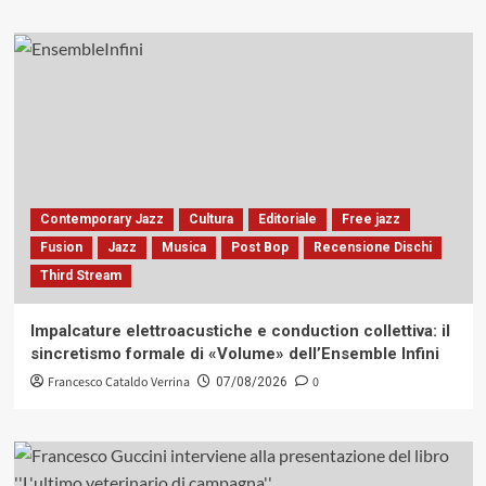
Contemporary Jazz
Cultura
Editoriale
Free jazz
Fusion
Jazz
Musica
Post Bop
Recensione Dischi
Third Stream
Impalcature elettroacustiche e conduction collettiva: il
sincretismo formale di «Volume» dell’Ensemble Infini
Francesco Cataldo Verrina
0
07/08/2026