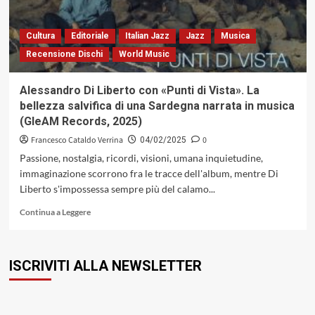
Club
con
un
Cultura
Editoriale
Italian Jazz
Jazz
Musica
doppio
Recensione Dischi
World Music
evento:
tributo
al
Alessandro Di Liberto con «Punti di Vista». La
genio
bellezza salvifica di una Sardegna narrata in musica
di
(GleAM Records, 2025)
Quincy
Jones
Francesco Cataldo Verrina
0
04/02/2025
e
Passione, nostalgia, ricordi, visioni, umana inquietudine,
alla
immaginazione scorrono fra le tracce dell'album, mentre Di
canzone
Liberto s'impossessa sempre più del calamo...
d’autore
italiana
Leggi
Continua a Leggere
di
più
su
ISCRIVITI ALLA NEWSLETTER
Alessandro
Di
Liberto
con