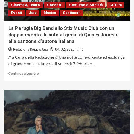
un
Cinema & Teatro
Concerti
Costume e Società
Cultura
disco
Eventi
Jazz
Musica
Spettacoli
sperimentale
La Perugia Big Band allo Stix Music Club con un
doppio evento: tributo al genio di Quincy Jones e
alla canzone d’autore italiana
Redazione DoppioJazz
0
04/02/2025
// a Cura della Redazione // Una notte coinvolgente ed esclusiva
di grande musica la sera di venerdì 7 febbraio...
Leggi
Continua a Leggere
di
più
su
La
Perugia
Big
Band
allo
Stix
Music