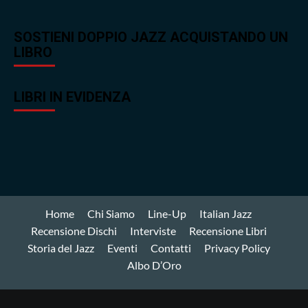
SOSTIENI DOPPIO JAZZ ACQUISTANDO UN
LIBRO
LIBRI IN EVIDENZA
Home
Chi Siamo
Line-Up
Italian Jazz
Recensione Dischi
Interviste
Recensione Libri
Storia del Jazz
Eventi
Contatti
Privacy Policy
Albo D’Oro