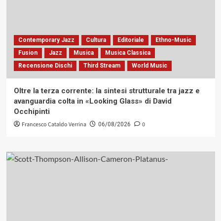
Contemporary Jazz
Cultura
Editoriale
Ethno-Music
Fusion
Jazz
Musica
Musica Classica
Recensione Dischi
Third Stream
World Music
Oltre la terza corrente: la sintesi strutturale tra jazz e
avanguardia colta in «Looking Glass» di David
Occhipinti
Francesco Cataldo Verrina
0
06/08/2026