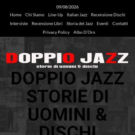
Vai
09/08/2026
al
Home
Chi Siamo
Line-Up
Italian Jazz
Recensione Dischi
contenuto
Interviste
Recensione Libri
Storia del Jazz
Eventi
Contatti
Privacy Policy
Albo D’Oro
DOPPIO JAZZ
STORIE DI
UOMINI &
DISCHI