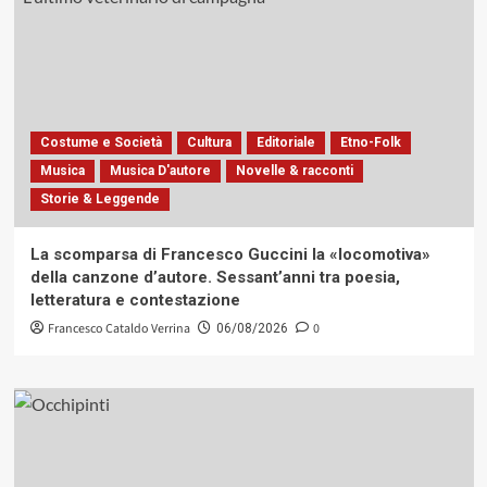
Costume e Società
Cultura
Editoriale
Etno-Folk
Musica
Musica D'autore
Novelle & racconti
Storie & Leggende
La scomparsa di Francesco Guccini la «locomotiva»
della canzone d’autore. Sessant’anni tra poesia,
letteratura e contestazione
Francesco Cataldo Verrina
0
06/08/2026