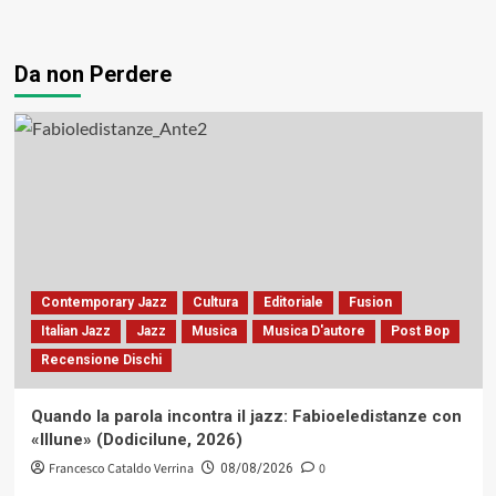
Da non Perdere
Contemporary Jazz
Cultura
Editoriale
Fusion
Italian Jazz
Jazz
Musica
Musica D'autore
Post Bop
Recensione Dischi
Quando la parola incontra il jazz: Fabioeledistanze con
«Illune» (Dodicilune, 2026)
Francesco Cataldo Verrina
0
08/08/2026