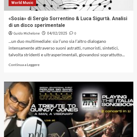
World Music
«Sosia» di Sergio Sorrentino & Luca Sigurtà. Analisi
di un disco sperimentale
Guido Michelone
0
04/02/2025
...un duo multimediale: sia l’uno sia l’altro dialogano
intensamente attraverso suoni astratti, rumoristi, sintetici,
talvolta stridenti e ultrasperimentali, giovandosi soprattutto...
Leggi
Continua a Leggere
di
più
su
«Sosia»
di
Sergio
Sorrentino
&
Luca
Sigurtà.
Analisi
di