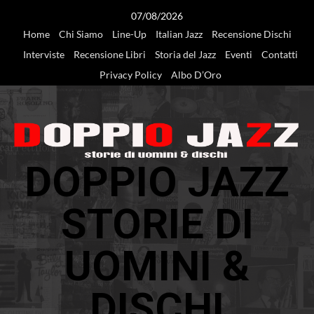
Vai
07/08/2026
al
Home
Chi Siamo
Line-Up
Italian Jazz
Recensione Dischi
contenuto
Interviste
Recensione Libri
Storia del Jazz
Eventi
Contatti
Privacy Policy
Albo D’Oro
DOPPIO JAZZ
STORIE DI
UOMINI &
DISCHI