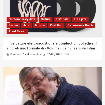
Contemporary Jazz
Cultura
Editoriale
Free jazz
Fusion
Jazz
Musica
Post Bop
Recensione Dischi
Third Stream
Impalcature elettroacustiche e conduction collettiva: il
sincretismo formale di «Volume» dell’Ensemble Infini
Francesco Cataldo Verrina
0
07/08/2026