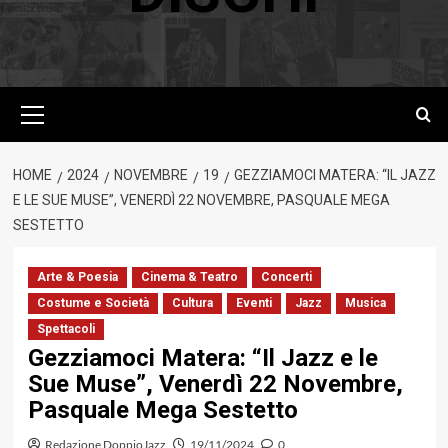
Menu
principale
HOME
2024
NOVEMBRE
19
GEZZIAMOCI MATERA: “IL JAZZ
E LE SUE MUSE”, VENERDÌ 22 NOVEMBRE, PASQUALE MEGA
SESTETTO
Arte & Poesia
Cinema & Teatro
Concerti
Costume e Società
Cultura
Eventi
Jazz
Musica
Spettacoli
Gezziamoci Matera: “Il Jazz e le
Sue Muse”, Venerdì 22 Novembre,
Pasquale Mega Sestetto
Redazione DoppioJazz
19/11/2024
0