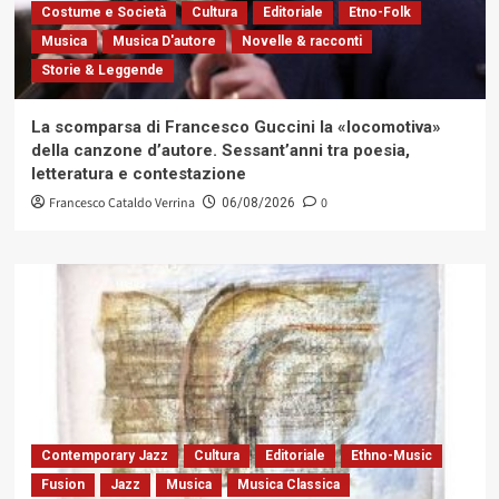
Costume e Società
Cultura
Editoriale
Etno-Folk
Musica
Musica D'autore
Novelle & racconti
Storie & Leggende
La scomparsa di Francesco Guccini la «locomotiva»
della canzone d’autore. Sessant’anni tra poesia,
letteratura e contestazione
Francesco Cataldo Verrina
0
06/08/2026
Contemporary Jazz
Cultura
Editoriale
Ethno-Music
Fusion
Jazz
Musica
Musica Classica