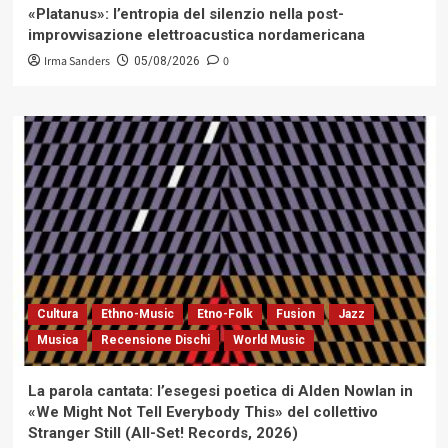
«Platanus»: l’entropia del silenzio nella post-
improvvisazione elettroacustica nordamericana
Irma Sanders
0
05/08/2026
Cultura
Ethno-Music
Etno-Folk
Fusion
Jazz
Musica
Recensione Dischi
World Music
La parola cantata: l’esegesi poetica di Alden Nowlan in
«We Might Not Tell Everybody This» del collettivo
Stranger Still (All-Set! Records, 2026)