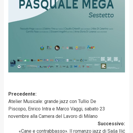
Navigazione
Precedente:
Atelier Musicale: grande jazz con Tullio De
articolo
Piscopo, Enrico Intra e Marco Vaggi, sabato 23
novembre alla Camera del Lavoro di Milano
Successivo:
«Cane e contrabbasso». Il romanzo jazz di Saša Ilić