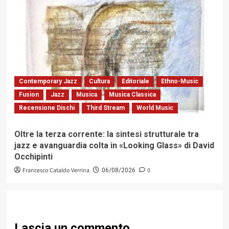
Contemporary Jazz
Cultura
Editoriale
Ethno-Music
Fusion
Jazz
Musica
Musica Classica
Recensione Dischi
Third Stream
World Music
Oltre la terza corrente: la sintesi strutturale tra
jazz e avanguardia colta in «Looking Glass» di David
Occhipinti
Francesco Cataldo Verrina
0
06/08/2026
Lascia un commento