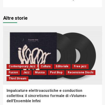
Altre storie
Contemporary Jazz
Cultura
Editoriale
Free jazz
Fusion
Jazz
Musica
Post Bop
Recensione Dischi
Third Stream
Impalcature elettroacustiche e conduction
collettiva: il sincretismo formale di «Volume»
dell’Ensemble Infini