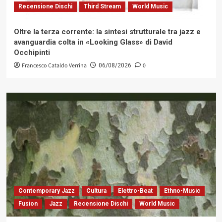
Recensione Dischi
Third Stream
World Music
Oltre la terza corrente: la sintesi strutturale tra jazz e
avanguardia colta in «Looking Glass» di David
Occhipinti
Francesco Cataldo Verrina
0
06/08/2026
Contemporary Jazz
Cultura
Elettro-Beat
Ethno-Music
Fusion
Jazz
Recensione Dischi
World Music