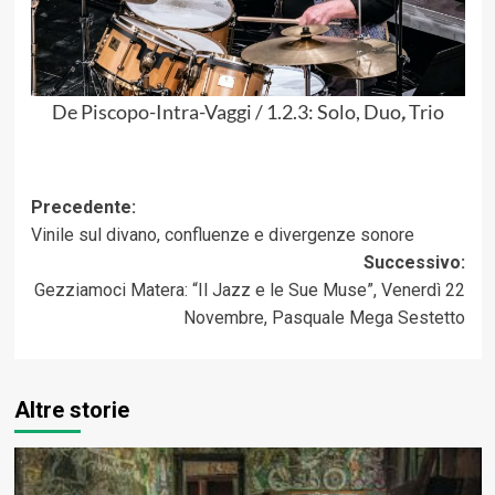
De Piscopo-Intra-Vaggi / 1.2.3: Solo, Duo
,
Trio
Navigazione
Precedente:
Vinile sul divano, confluenze e divergenze sonore
articolo
Successivo:
Gezziamoci Matera: “Il Jazz e le Sue Muse”, Venerdì 22
Novembre, Pasquale Mega Sestetto
Altre storie