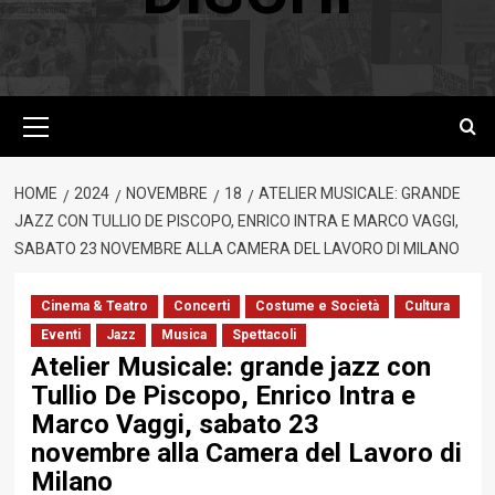
Menu
principale
HOME
2024
NOVEMBRE
18
ATELIER MUSICALE: GRANDE
JAZZ CON TULLIO DE PISCOPO, ENRICO INTRA E MARCO VAGGI,
SABATO 23 NOVEMBRE ALLA CAMERA DEL LAVORO DI MILANO
Cinema & Teatro
Concerti
Costume e Società
Cultura
Eventi
Jazz
Musica
Spettacoli
Atelier Musicale: grande jazz con
Tullio De Piscopo, Enrico Intra e
Marco Vaggi, sabato 23
novembre alla Camera del Lavoro di
Milano