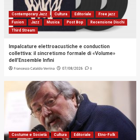
Contemporary Jazz
Cultura
Editoriale
Free jazz
Fusion
Jazz
Musica
Post Bop
Recensione Dischi
Third Stream
Impalcature elettroacustiche e conduction
collettiva: il sincretismo formale di «Volume»
dell’Ensemble Infini
Francesco Cataldo Verrina
0
07/08/2026
Costume e Società
Cultura
Editoriale
Etno-Folk