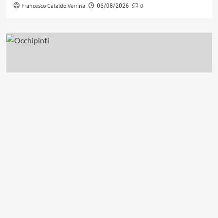
Francesco Cataldo Verrina
0
06/08/2026
Contemporary Jazz
Cultura
Editoriale
Ethno-Music
Fusion
Jazz
Musica
Musica Classica
Recensione Dischi
Third Stream
World Music
Oltre la terza corrente: la sintesi strutturale tra jazz e
avanguardia colta in «Looking Glass» di David
Occhipinti
Francesco Cataldo Verrina
0
06/08/2026