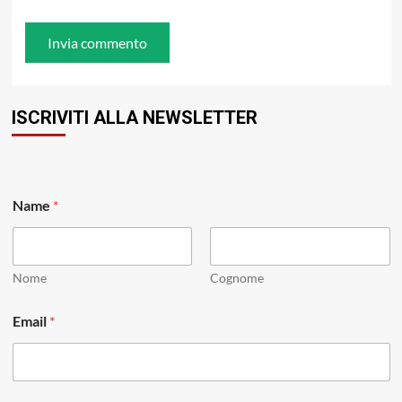
ISCRIVITI ALLA NEWSLETTER
E
Name
*
m
a
i
l
*
Nome
Cognome
E
m
Email
*
a
i
l