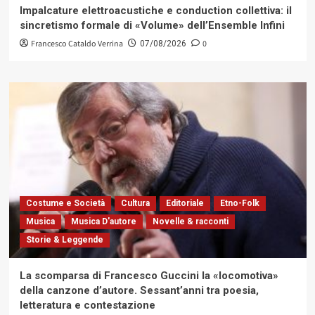
Impalcature elettroacustiche e conduction collettiva: il
sincretismo formale di «Volume» dell’Ensemble Infini
Francesco Cataldo Verrina
0
07/08/2026
Costume e Società
Cultura
Editoriale
Etno-Folk
Musica
Musica D'autore
Novelle & racconti
Storie & Leggende
La scomparsa di Francesco Guccini la «locomotiva»
della canzone d’autore. Sessant’anni tra poesia,
letteratura e contestazione