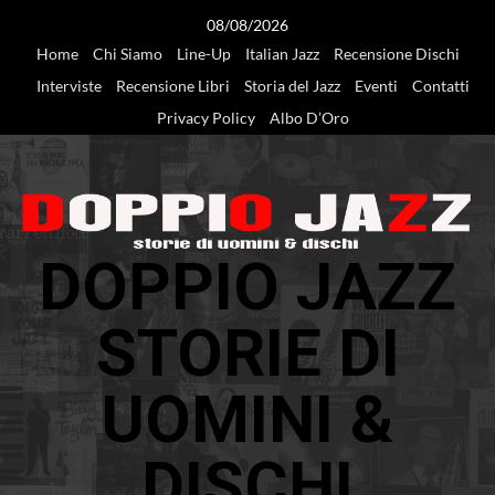
Vai
08/08/2026
al
Home
Chi Siamo
Line-Up
Italian Jazz
Recensione Dischi
contenuto
Interviste
Recensione Libri
Storia del Jazz
Eventi
Contatti
Privacy Policy
Albo D’Oro
DOPPIO JAZZ
STORIE DI
UOMINI &
DISCHI