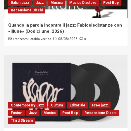
Italian Jazz
Jazz
Musica
Musica D'autore
Post Bop
Recensione Dischi
Quando la parola incontra il jazz: Fabioeledistanze con
«Illune» (Dodicilune, 2026)
Francesco Cataldo Verrina
0
08/08/2026
Contemporary Jazz
Cultura
Editoriale
Free jazz
Fusion
Jazz
Musica
Post Bop
Recensione Dischi
Third Stream