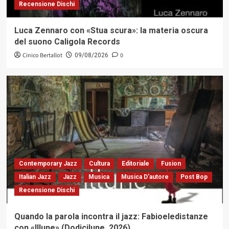
Recensione Dischi
Luca Zennaro con «Stua scura»: la materia oscura
del suono Caligola Records
Cinico Bertallot
0
09/08/2026
Contemporary Jazz
Cultura
Editoriale
Fusion
Italian Jazz
Jazz
Musica
Musica D'autore
Post Bop
Recensione Dischi
Quando la parola incontra il jazz: Fabioeledistanze
con «Illune» (Dodicilune, 2026)