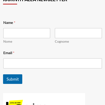
Name
*
Nome
Cognome
N
Email
*
a
m
e
*
*
Submit