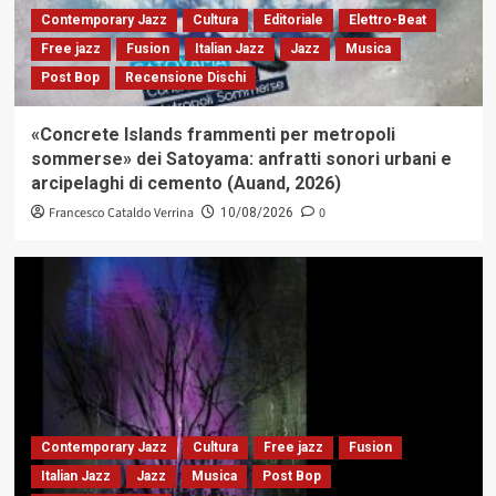
Contemporary Jazz
Cultura
Editoriale
Elettro-Beat
Free jazz
Fusion
Italian Jazz
Jazz
Musica
Post Bop
Recensione Dischi
«Concrete Islands frammenti per metropoli
sommerse» dei Satoyama: anfratti sonori urbani e
arcipelaghi di cemento (Auand, 2026)
Francesco Cataldo Verrina
0
10/08/2026
Contemporary Jazz
Cultura
Free jazz
Fusion
Italian Jazz
Jazz
Musica
Post Bop