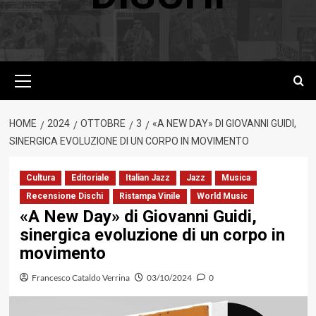
Menu
principale
HOME
2024
OTTOBRE
3
«A NEW DAY» DI GIOVANNI GUIDI,
SINERGICA EVOLUZIONE DI UN CORPO IN MOVIMENTO
Cultura
Editoriale
Italian Jazz
Jazz
Musica
Recensione Dischi
Ristampa Vinile
World Music
«A New Day» di Giovanni Guidi,
sinergica evoluzione di un corpo in
movimento
Francesco Cataldo Verrina
03/10/2024
0