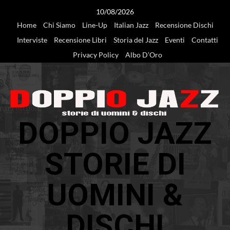
Vai
10/08/2026
al
Home
Chi Siamo
Line-Up
Italian Jazz
Recensione Dischi
contenuto
Interviste
Recensione Libri
Storia del Jazz
Eventi
Contatti
Privacy Policy
Albo D’Oro
DOPPIO JAZZ
STORIE DI
UOMINI &
DISCHI