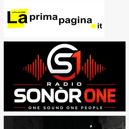
a
i
l