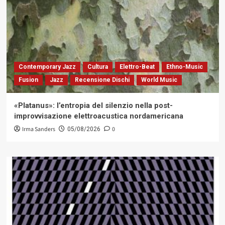
Contemporary Jazz
Cultura
Elettro-Beat
Ethno-Music
Fusion
Jazz
Recensione Dischi
World Music
«Platanus»: l’entropia del silenzio nella post-
improvvisazione elettroacustica nordamericana
Irma Sanders
0
05/08/2026