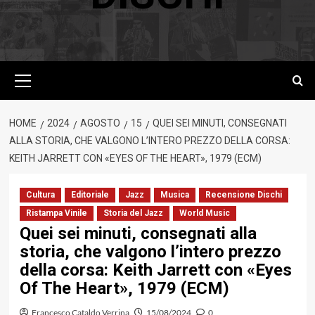
Menu
principale
HOME
2024
AGOSTO
15
QUEI SEI MINUTI, CONSEGNATI
ALLA STORIA, CHE VALGONO L’INTERO PREZZO DELLA CORSA:
KEITH JARRETT CON «EYES OF THE HEART», 1979 (ECM)
Cultura
Editoriale
Jazz
Musica
Recensione Dischi
Ristampa Vinile
Storia del Jazz
World Music
Quei sei minuti, consegnati alla
storia, che valgono l’intero prezzo
della corsa: Keith Jarrett con «Eyes
Of The Heart», 1979 (ECM)
Francesco Cataldo Verrina
15/08/2024
0