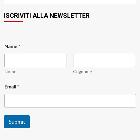
ISCRIVITI ALLA NEWSLETTER
Name
*
Nome
Cognome
N
Email
*
a
m
e
N
a
m
Submit
e
E
m