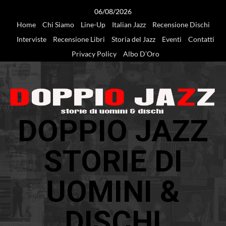
Vai
06/08/2026
al
Home
Chi Siamo
Line-Up
Italian Jazz
Recensione Dischi
contenuto
Interviste
Recensione Libri
Storia del Jazz
Eventi
Contatti
Privacy Policy
Albo D’Oro
DOPPIO JAZZ
STORIE DI
UOMINI &
DISCHI