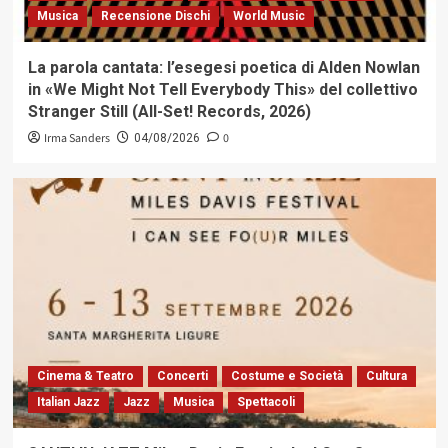
Musica
Recensione Dischi
World Music
La parola cantata: l’esegesi poetica di Alden Nowlan
in «We Might Not Tell Everybody This» del collettivo
Stranger Still (All-Set! Records, 2026)
Irma Sanders
0
04/08/2026
Cinema & Teatro
Concerti
Costume e Società
Cultura
Italian Jazz
Jazz
Musica
Spettacoli