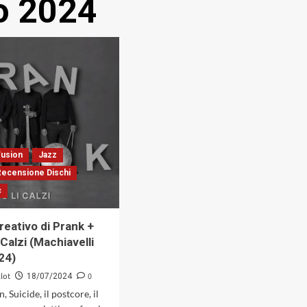
o 2024
Fusion
Jazz
Recensione Dischi
c
creativo di Prank +
 Calzi (Machiavelli
24)
llot
0
18/07/2024
 Suicide, il postcore, il