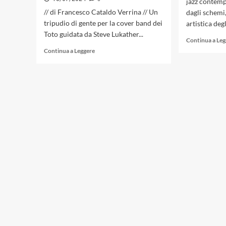
jazz contemp
// di Francesco Cataldo Verrina // Un
dagli schemi
tripudio di gente per la cover band dei
artistica degl
Toto guidata da Steve Lukather...
Continua a Le
Leggi
Continua a Leggere
di
più
su
Umbria
Jazz
2024:
il
jazz
come
paravento,
i
Toto
come
alimentatori
del
registratore
di
cassa