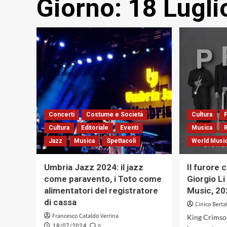
Giorno:
18 Lugli
Concerti
Costume e Società
Cultura
Cultura
Editoriale
Eventi
Musica
Jazz
Musica
Spettacoli
World Musi
Umbria Jazz 2024: il jazz
Il furore 
come paravento, i Toto come
Giorgio Li
alimentatori del registratore
Music, 20
di cassa
Cinico Berta
Francesco Cataldo Verrina
King Crimson,
0
18/07/2024