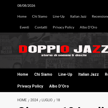
Vai
08/08/2026
al
contenuto
Home
Chi Siamo
Line-Up
Italian Jazz
Recension
Eventi
Contatti
Privacy Policy
Albo D’Oro
DOPPIO JAZZ STORIE DI UOMINI & DISCHI
Home
Chi Siamo
Line-Up
Italian Jazz
R
Privacy Policy
Albo D’Oro
HOME
2024
LUGLIO
18