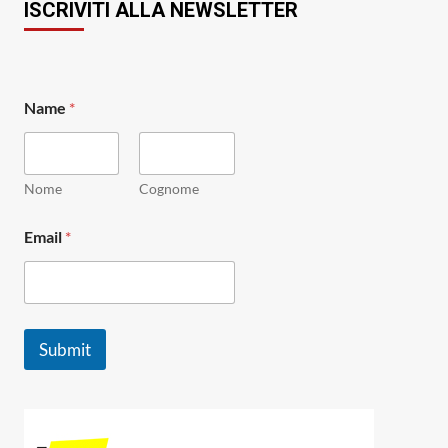
ISCRIVITI ALLA NEWSLETTER
E
Name
*
m
a
i
l
*
Nome
Cognome
E
m
Email
*
a
i
l
Submit