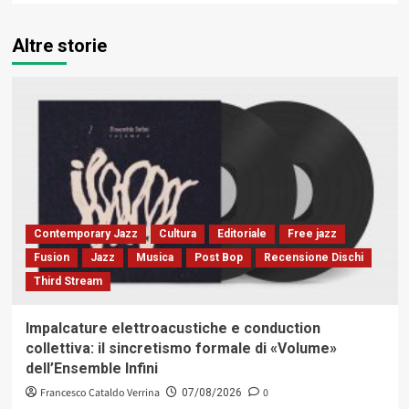
Altre storie
Contemporary Jazz
Cultura
Editoriale
Free jazz
Fusion
Jazz
Musica
Post Bop
Recensione Dischi
Third Stream
Impalcature elettroacustiche e conduction
collettiva: il sincretismo formale di «Volume»
dell’Ensemble Infini
Francesco Cataldo Verrina
0
07/08/2026