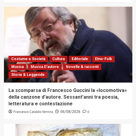
Costume e Società
Cultura
Editoriale
Etno-Folk
Musica
Musica D'autore
Novelle & racconti
Storie & Leggende
La scomparsa di Francesco Guccini la «locomotiva»
della canzone d’autore. Sessant’anni tra poesia,
letteratura e contestazione
Francesco Cataldo Verrina
0
06/08/2026