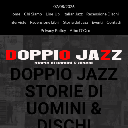
Vai
07/08/2026
al
Home
Chi Siamo
Line-Up
Italian Jazz
Recensione Dischi
contenuto
Interviste
Recensione Libri
Storia del Jazz
Eventi
Contatti
Privacy Policy
Albo D’Oro
DOPPIO JAZZ
STORIE DI
UOMINI &
DISCHI