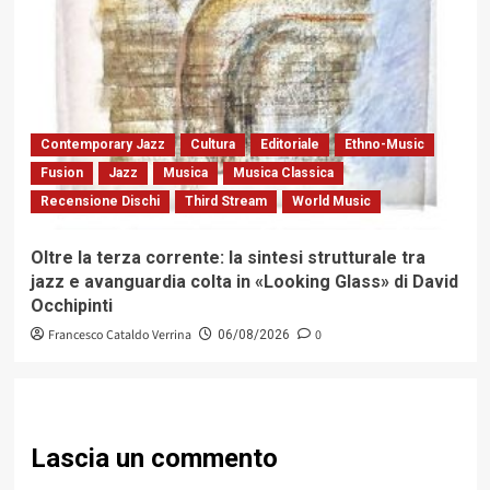
Contemporary Jazz
Cultura
Editoriale
Ethno-Music
Fusion
Jazz
Musica
Musica Classica
Recensione Dischi
Third Stream
World Music
Oltre la terza corrente: la sintesi strutturale tra
jazz e avanguardia colta in «Looking Glass» di David
Occhipinti
Francesco Cataldo Verrina
0
06/08/2026
Lascia un commento