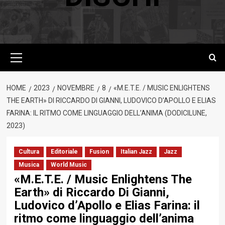
Menu
principale
HOME
2023
NOVEMBRE
8
«M.E.T.E. / MUSIC ENLIGHTENS
THE EARTH» DI RICCARDO DI GIANNI, LUDOVICO D’APOLLO E ELIAS
FARINA: IL RITMO COME LINGUAGGIO DELL’ANIMA (DODICILUNE,
2023)
Cultura
Editoriale
Fusion
Italian Jazz
Jazz
Musica
World Music
«M.E.T.E. / Music Enlightens The
Earth» di Riccardo Di Gianni,
Ludovico d’Apollo e Elias Farina: il
ritmo come linguaggio dell’anima