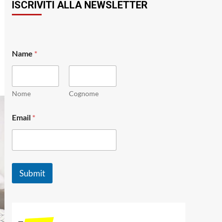
ISCRIVITI ALLA NEWSLETTER
Name
*
Nome
Cognome
*
Email
*
E
m
a
i
l
E
Submit
m
a
i
l