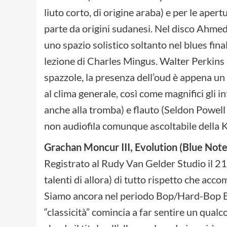
liuto corto, di origine araba) e per le apert
parte da origini sudanesi. Nel disco Ahmed 
uno spazio solistico soltanto nel blues fin
lezione di Charles Mingus. Walter Perkins s
spazzole, la presenza dell’oud è appena un 
al clima generale, così come magnifici gli i
anche alla tromba) e flauto (Seldon Powell 
non audiofila comunque ascoltabile della Kl
Grachan Moncur III, Evolution (Blue Not
Registrato al Rudy Van Gelder Studio il 2
talenti di allora) di tutto rispetto che acc
Siamo ancora nel periodo Bop/Hard-Bop Blu
“classicità” comincia a far sentire un qual