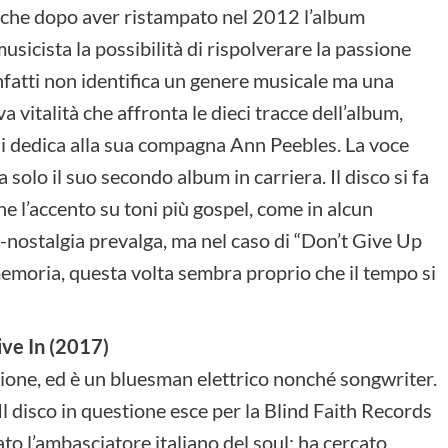
, che dopo aver ristampato nel 2012 l’album
usicista la possibilità di rispolverare la passione
l infatti non identifica un genere musicale ma una
 vitalità che affronta le dieci tracce dell’album,
gli dedica alla sua compagna Ann Peebles. La voce
 solo il suo secondo album in carriera. Il disco si fa
 l’accento su toni più gospel, come in alcun
tto-nostalgia prevalga, ma nel caso di “Don’t Give Up
memoria, questa volta sembra proprio che il tempo si
ve In (2017)
sione, ed è un bluesman elettrico nonché songwriter.
l disco in questione esce per la Blind Faith Records
ato l’ambasciatore italiano del soul; ha cercato