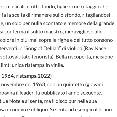
ure musicali a tutto tondo, figlie di un retaggio che
fa la scelta di rimanere sullo sfondo, ritagliandosi
ale, un solo per nulla scontato e memore della grande
i conferma il solito maestro, meraviglioso alle
colore in più, mai sopra le righe e del tutto consono
nterventi in “Song of Delilah” di violino (Ray Nace
sottovalutato tenorista). Bella riscoperta, incisione
imt: unica ristampa in vinile.
e 1964, ristampa 2022)
1 novembre del 1963, con un quintetto (giovani
ompagna il leader, fu pubblicato l’anno seguente.
e Note e si sente, ma il disco pur nella sua
cosa di nuovo e obliquo. Si senta ad esempio il brano