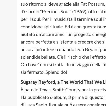
suo ritorno si deve grazie alla Fat Possum
d’esordio “Precious Soul” (1969), offre al m
per il soul. Per il musicista il termine sou
condizione spirituale. Ed è con questa nuova
aiutato da alcuni amici, un progetto che e
ancora perfetta e si stenta a credere che sia
ancora più intenso quando Don Bryant pone
splendide ballate. C’è il rischio che l’effe
On Love” non si tratta di un viaggio nella 
sia fermato. Splendido!
Sugaray Rayford, a The World That We Li
È nato in Texas, Smith County per la preci
Ha pubblicato 6 album, 3 prima di questo. I
di Luca Sapio, il quale può essere consider