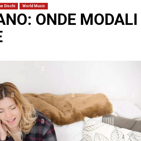
e Dischi
World Music
VANO: ONDE MODALI
E