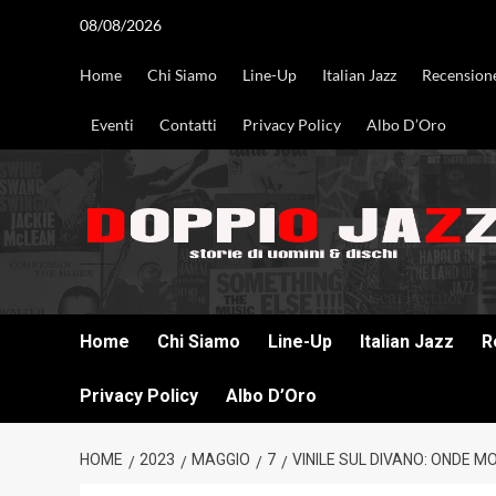
Vai
08/08/2026
al
contenuto
Home
Chi Siamo
Line-Up
Italian Jazz
Recension
Eventi
Contatti
Privacy Policy
Albo D’Oro
DOPPIO JAZZ STORIE DI UOMINI & DISCHI
Home
Chi Siamo
Line-Up
Italian Jazz
R
Privacy Policy
Albo D’Oro
HOME
2023
MAGGIO
7
VINILE SUL DIVANO: ONDE M