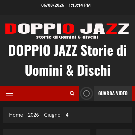
Vai
06/08/2026
1:13:15 PM
al
contenuto
DOPPIO JAZZ Storie di
Uomini & Dischi
GUARDA VIDEO
Menu
principale
Home
2026
Giugno
4