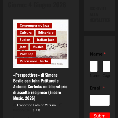
Giorno:
4 Giugno 2026
ISCRIVITI
ALLA
NEWSLETTER
Contemporary Jazz
Cultura
Editoriale
Fusion
Italian Jazz
Jazz
Musica
N
Name
*
Post Bop
a
m
Recensione Dischi
e
E
«Perspectives» di Simone
m
Nome
Cognom
a
Basile con John Patitucci e
i
Antonio Cerfeda: un laboratorio
Email
*
l
di ascolto reciproco (Encore
*
Music, 2026)
Francesco Cataldo Verrina
04/06/2026
0
Subm