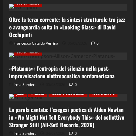
World Music
Oltre la terza corrente: la sintesi strutturale tra jazz
e avanguardia colta in «Looking Glass» di David
Occhipinti
Contemporary Jazz
Cultura
Elettro-Beat
Francesco Cataldo Verrina
06/08/2026
0
Ethno-Music
Fusion
Jazz
Recensione Dischi
World Music
«Platanus»: l’entropia del silenzio nella post-
improvvisazione elettroacustica nordamericana
Irma Sanders
05/08/2026
0
Cultura
Ethno-Music
Etno-Folk
Fusion
Jazz
Musica
Recensione Dischi
World Music
La parola cantata: l’esegesi poetica di Alden Nowlan
in «We Might Not Tell Everybody This» del collettivo
Stranger Still (All-Set! Records, 2026)
Cinema & Teatro
Concerti
Costume e Società
Irma Sanders
04/08/2026
0
Cultura
Eventi
Italian Jazz
Jazz
Musica