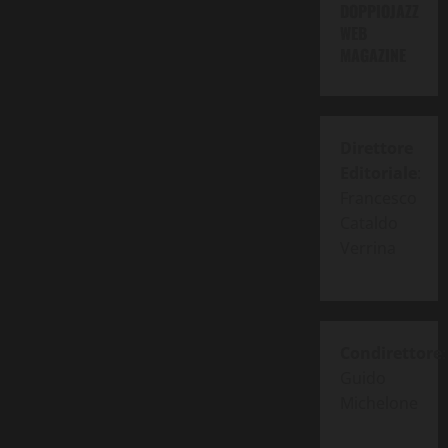
DOPPIOJAZZ
WEB
MAGAZINE
Direttore
Editoriale
:
Francesco
Cataldo
Verrina
Condirettore
:
Guido
Michelone