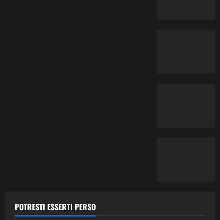
Contemporary Jazz
Cultura
Editoriale
Ethno-Music
Fusion
Jazz
Musica
POTRESTI ESSERTI PERSO
Musica Classica
Recensione Dischi
Third Stream