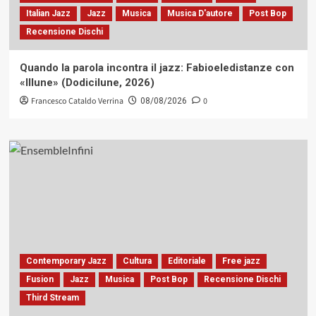
Italian Jazz
Jazz
Musica
Musica D'autore
Post Bop
Recensione Dischi
Quando la parola incontra il jazz: Fabioeledistanze con
«Illune» (Dodicilune, 2026)
Francesco Cataldo Verrina
0
08/08/2026
Contemporary Jazz
Cultura
Editoriale
Free jazz
Fusion
Jazz
Musica
Post Bop
Recensione Dischi
Third Stream