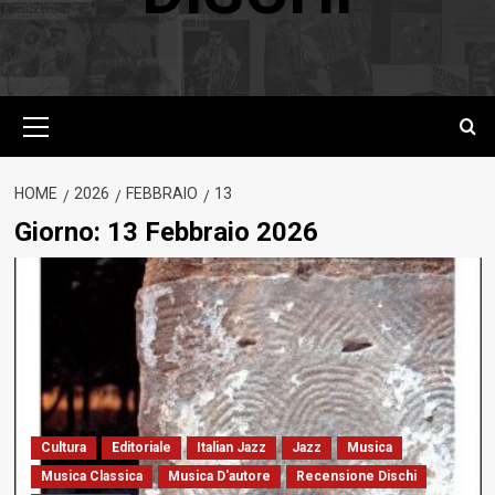
Menu
principale
HOME
2026
FEBBRAIO
13
Giorno:
13 Febbraio 2026
Cultura
Editoriale
Italian Jazz
Jazz
Musica
Musica Classica
Musica D'autore
Recensione Dischi