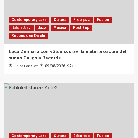
Contemporary Jazz
Cultura
Free jazz
Fusion
Italian Jazz
Jazz
Musica
Post Bop
Recensione Dischi
Luca Zennaro con «Stua scura»: la materia oscura del
suono Caligola Records
Cinico Bertallot
0
09/08/2026
Contemporary Jazz
Cultura
Editoriale
Fusion