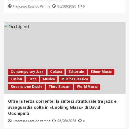
Francesco Cataldo Verrina
0
06/08/2026
Contemporary Jazz
Cultura
Editoriale
Ethno-Music
Fusion
Jazz
Musica
Musica Classica
Recensione Dischi
Third Stream
World Music
Oltre la terza corrente: la sintesi strutturale tra jazz e
avanguardia colta in «Looking Glass» di David
Occhipinti
Francesco Cataldo Verrina
0
06/08/2026