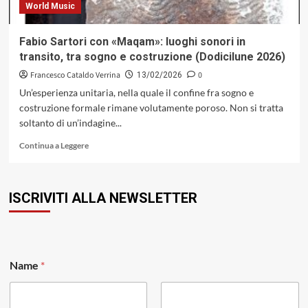
World Music
Fabio Sartori con «Maqam»: luoghi sonori in
transito, tra sogno e costruzione (Dodicilune 2026)
Francesco Cataldo Verrina
0
13/02/2026
Un’esperienza unitaria, nella quale il confine fra sogno e
costruzione formale rimane volutamente poroso. Non si tratta
soltanto di un’indagine...
Leggi
Continua a Leggere
di
più
su
ISCRIVITI ALLA NEWSLETTER
Fabio
Sartori
con
«Maqam»:
luoghi
*
sonori
Name
*
E
in
m
transito,
a
tra
i