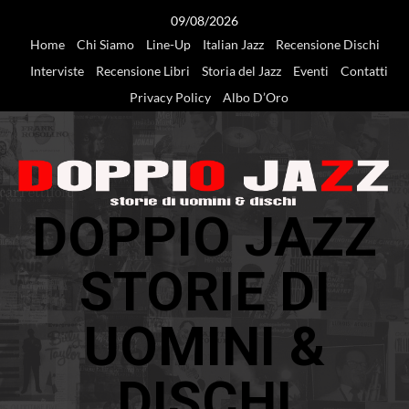
Vai
09/08/2026
al
Home
Chi Siamo
Line-Up
Italian Jazz
Recensione Dischi
contenuto
Interviste
Recensione Libri
Storia del Jazz
Eventi
Contatti
Privacy Policy
Albo D’Oro
DOPPIO JAZZ
STORIE DI
UOMINI &
DISCHI