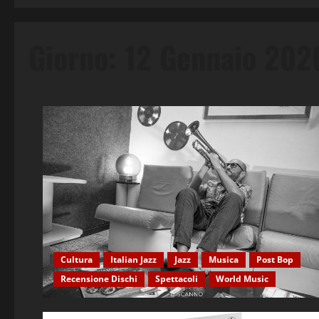
Giorno:
12 Gennaio 202
Cultura
Italian Jazz
Jazz
Musica
Post Bop
Recensione Dischi
Spettacoli
World Music