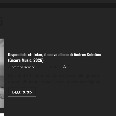
6
Disponibile «Fatata», il nuovo album di Andrea Sabatino
(Encore Music, 2026)
Stefano Dentice
12/01/2026
0
Da sabato 17 gennaio 2026, disponibile questo
nuovo album in copia fisica e in formato digitale. Il...
Leggi
Leggi tutto
di
più
su
Disponibile
«Fatata»,
il