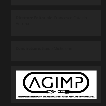
Direttore Editoriale
: Francesco Cataldo
Verrina
Condirettore
: Guido Michelone