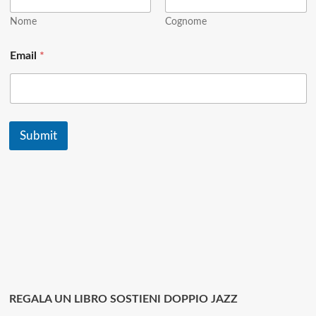
in
a
edizione
i
Nome
Cognome
audiofila
l
il
Email
*
vinile
di
Roland
Hanna,
«Perugia
–
Submit
Live
At
Montreux
74»
(ORG
Music,
2025)
REGALA UN LIBRO SOSTIENI DOPPIO JAZZ