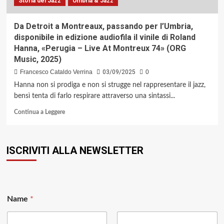
Storia del Jazz
Umbria & Jazz
voce
e
memoria
Da Detroit a Montreaux, passando per l’Umbria,
(Egea
disponibile in edizione audiofila il vinile di Roland
Records)
Hanna, «Perugia – Live At Montreux 74» (ORG
Music, 2025)
Francesco Cataldo Verrina
03/09/2025
0
Hanna non si prodiga e non si strugge nel rappresentare il jazz,
bensì tenta di farlo respirare attraverso una sintassi...
Leggi
Continua a Leggere
di
più
su
ISCRIVITI ALLA NEWSLETTER
Da
Detroit
a
Montreaux,
passando
*
per
Name
*
*
l’Umbria,
E
disponibile
m