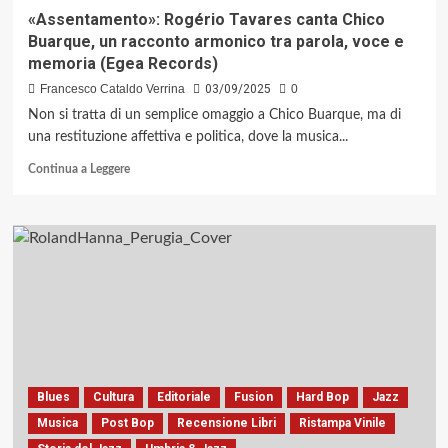
«Assentamento»: Rogério Tavares canta Chico
Buarque, un racconto armonico tra parola, voce e
memoria (Egea Records)
Francesco Cataldo Verrina
03/09/2025
0
Non si tratta di un semplice omaggio a Chico Buarque, ma di
una restituzione affettiva e politica, dove la musica...
Leggi
Continua a Leggere
di
più
su
«Assentamento»:
Rogério
Tavares
canta
Chico
Buarque,
un
racconto
armonico
Blues
Cultura
Editoriale
Fusion
Hard Bop
Jazz
tra
Musica
Post Bop
Recensione Libri
Ristampa Vinile
parola,