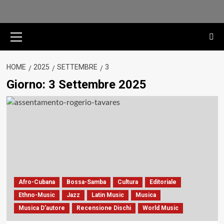
Menu
principale
HOME
2025
SETTEMBRE
3
Giorno:
3 Settembre 2025
Afro-Cubana
Bossa-Samba
Cultura
Editoriale
Ethno-Music
Jazz
Latin Music
Musica
Musica D'autore
Recensione Dischi
World Music