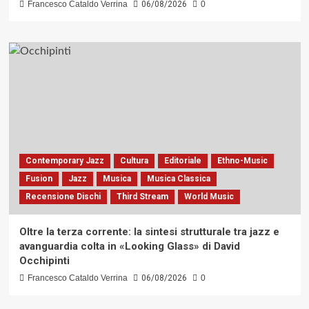
Francesco Cataldo Verrina
06/08/2026
0
Contemporary Jazz
Cultura
Editoriale
Ethno-Music
Fusion
Jazz
Musica
Musica Classica
Recensione Dischi
Third Stream
World Music
Oltre la terza corrente: la sintesi strutturale tra jazz e
avanguardia colta in «Looking Glass» di David
Occhipinti
Francesco Cataldo Verrina
06/08/2026
0