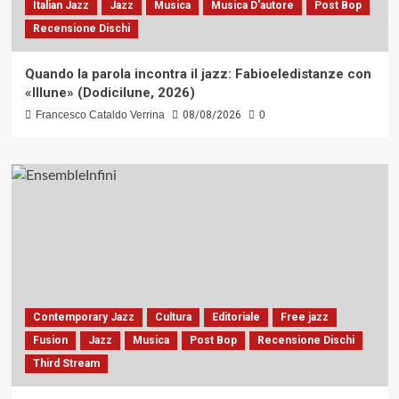
Italian Jazz
Jazz
Musica
Musica D'autore
Post Bop
Recensione Dischi
Quando la parola incontra il jazz: Fabioeledistanze con
«Illune» (Dodicilune, 2026)
Francesco Cataldo Verrina
08/08/2026
0
Contemporary Jazz
Cultura
Editoriale
Free jazz
Fusion
Jazz
Musica
Post Bop
Recensione Dischi
Third Stream