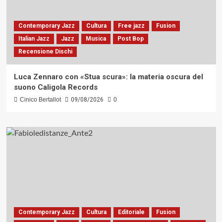
Contemporary Jazz
Cultura
Free jazz
Fusion
Italian Jazz
Jazz
Musica
Post Bop
Recensione Dischi
Luca Zennaro con «Stua scura»: la materia oscura del
suono Caligola Records
Cinico Bertallot
09/08/2026
0
Contemporary Jazz
Cultura
Editoriale
Fusion