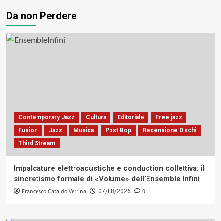
Da non Perdere
Contemporary Jazz
Cultura
Editoriale
Free jazz
Fusion
Jazz
Musica
Post Bop
Recensione Dischi
Third Stream
Impalcature elettroacustiche e conduction collettiva: il
sincretismo formale di «Volume» dell’Ensemble Infini
Francesco Cataldo Verrina
0
07/08/2026