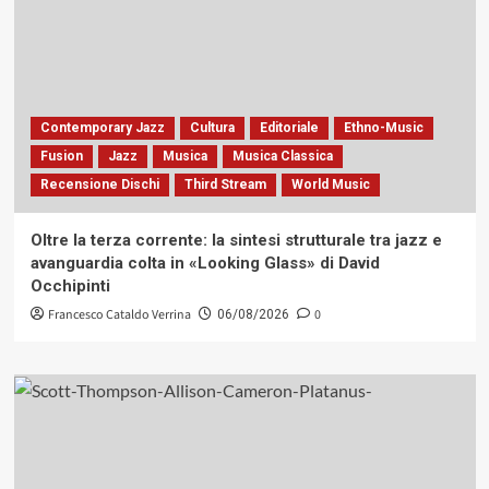
Contemporary Jazz
Cultura
Editoriale
Ethno-Music
Fusion
Jazz
Musica
Musica Classica
Recensione Dischi
Third Stream
World Music
Oltre la terza corrente: la sintesi strutturale tra jazz e
avanguardia colta in «Looking Glass» di David
Occhipinti
Francesco Cataldo Verrina
0
06/08/2026