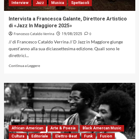
Interview
Jazz
Musica
Spettacoli
Intervista a Francesca Galante, Direttore Artistico
di «Jazz In Maggiore 2025»
Francesco Cataldo Verrina
0
19/08/2025
// di Francesco Cataldo Verrina // D Jazz in Maggiore giunge
quest’anno alla sua diciassettesima edizione. Quali sono le
direttrici...
Leggi
Continua a Leggere
di
più
su
Intervista
a
Francesca
Galante,
Direttore
Artistico
di
African-American
Arte & Poesia
Black Amercan Music
«Jazz
In
Cultura
Editoriale
Elettro-Beat
Funk
Fusion