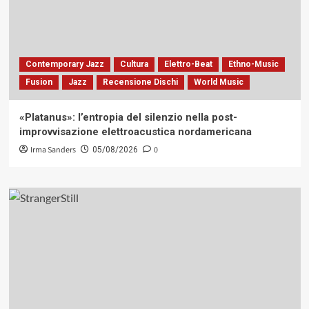
Contemporary Jazz
Cultura
Elettro-Beat
Ethno-Music
Fusion
Jazz
Recensione Dischi
World Music
«Platanus»: l’entropia del silenzio nella post-
improvvisazione elettroacustica nordamericana
Irma Sanders
0
05/08/2026