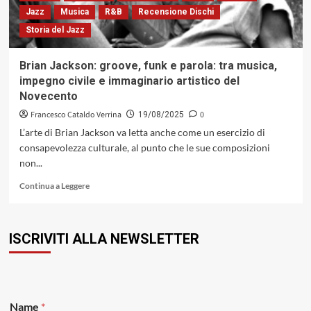
Maggiore
Jazz
Musica
R&B
Recensione Dischi
2025»
Storia del Jazz
Brian Jackson: groove, funk e parola: tra musica,
impegno civile e immaginario artistico del
Novecento
Francesco Cataldo Verrina
0
19/08/2025
L’arte di Brian Jackson va letta anche come un esercizio di
consapevolezza culturale, al punto che le sue composizioni
non...
Leggi
Continua a Leggere
di
più
su
ISCRIVITI ALLA NEWSLETTER
Brian
Jackson:
groove,
funk
e
N
parola:
Name
*
a