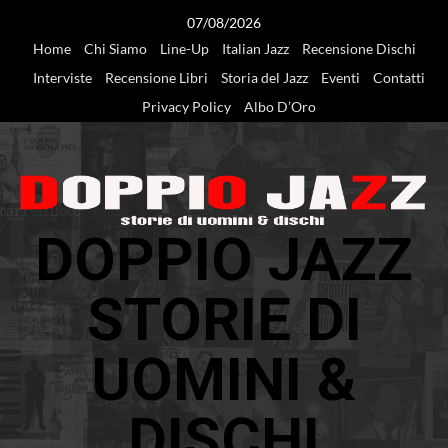
Vai
07/08/2026
al
Home
Chi Siamo
Line-Up
Italian Jazz
Recensione Dischi
contenuto
Interviste
Recensione Libri
Storia del Jazz
Eventi
Contatti
Privacy Policy
Albo D’Oro
DOPPIO JAZZ
STORIE DI
UOMINI &
DISCHI