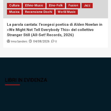
Cultura
Ethno-Music
Etno-Folk
Fusion
Jazz
Musica
Recensione Dischi
World Music
La parola cantata: l’esegesi poetica di Alden Nowlan in
«We Might Not Tell Everybody This» del collettivo
Stranger Still (All-Set! Records, 2026)
Irma Sanders
0
04/08/2026
LIBRI IN EVIDENZA