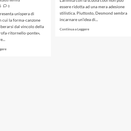
L'affinità con la scuola cool non può
ataldo Verrina
0
5
essere ridotta ad una mera adesione
stilistica. Piuttosto, Desmond sembra
resenta un’opera di
incarnare un’idea di...
in cui la forma-canzone
liberarsi dal vincolo della
Leggi
Continua a Leggere
rofa-ritornello-ponte»,
di
e...
più
su
Leggi
ggere
Scolpire
di
l’aria:
più
Paul
su
Desmond,
Beatles,
la
6
grammatica
agosto
dell’essenziale
1965:
e
sessant’anni
l’arte
dalla
della
svolta
sottrazione
di
«Help!»,
fra
innovazione