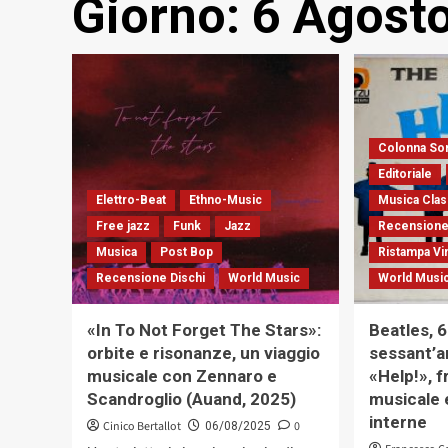
Giorno:
6 Agost
Colonna So
Editoriale
Elettro-Beat
Ethno-Music
Musica Clas
Free jazz
Funk
Jazz
Recensione
Musica
Post Bop
Ristampa Vi
Recensione Dischi
World Music
World Musi
«In To Not Forget The Stars»:
Beatles, 
orbite e risonanze, un viaggio
sessant’an
musicale con Zennaro e
«Help!», 
Scandroglio (Auand, 2025)
musicale 
interne
Cinico Bertallot
0
06/08/2025