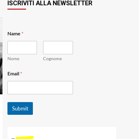
ISCRIVITI ALLA NEWSLETTER
*
Name
*
E
m
a
i
l
Nome
Cognome
*
Email
*
Submit