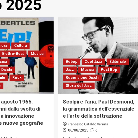
o 2025
nora
Cultura
Elettro-Beat
Musica
sica
Bebop
Cool Jazz
Editoriale
 Dischi
Jazz
Musica
Post Bop
nile
Rock
Recensione Dischi
c
Storia del Jazz
6 agosto 1965:
Scolpire l’aria: Paul Desmond,
ni dalla svolta di
la grammatica dell’essenziale
fra innovazione
e l’arte della sottrazione
e nuove geografie
Francesco Cataldo Verrina
0
06/08/2025