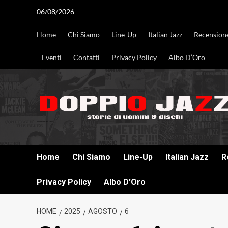
Vai
06/08/2026
al
contenuto
Home
Chi Siamo
Line-Up
Italian Jazz
Recension
Eventi
Contatti
Privacy Policy
Albo D’Oro
DOPPIO JAZZ STORIE DI UOMINI & DISCHI
Home
Chi Siamo
Line-Up
Italian Jazz
R
Privacy Policy
Albo D’Oro
HOME
2025
AGOSTO
6