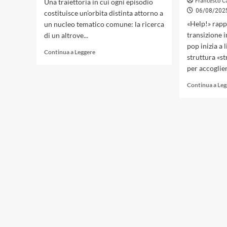
Francesco C
Una traiettoria in cui ogni episodio
06/08/202
costituisce un’orbita distinta attorno a
«Help!» rapp
un nucleo tematico comune: la ricerca
transizione 
di un altrove...
pop inizia a 
Leggi
Continua a Leggere
struttura «st
di
per accoglier
più
su
Continua a Le
«In
To
Not
Forget
The
Stars»:
orbite
e
risonanze,
un
viaggio
musicale
con
Zennaro
e