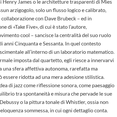
 Henry James o le architetture trasparenti di Mies
un arzigogolo, solo un flusso logico e calibrato,
re collaborazione con Dave Brubeck – ed in
ne di «Take Five», di cui è stato l’autore,
mento cool – sancisce la centralità del suo ruolo
egli anni Cinquanta e Sessanta. In quel contesto
imentale all’interno di un laboratorio matematico.
rmale imposta dal quartetto, egli riesce a innervarvi
a una sfera affettiva autonoma, rarefatta ma
uò essere ridotta ad una mera adesione stilistica.
ea di jazz come riflessione sonora, come paesaggio
uilibrio tra spontaneità e misura che pervade le sue
Debussy o la pittura tonale di Whistler, ossia non
 eloquenza sommessa, in cui ogni dettaglio conta.