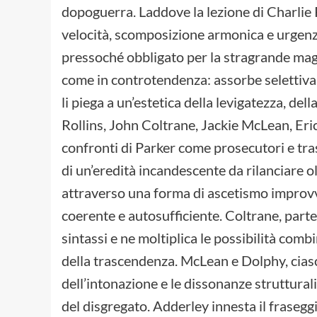
dopoguerra. Laddove la lezione di Charlie 
velocità, scomposizione armonica e urgenz
pressoché obbligato per la stragrande mag
come in controtendenza: assorbe selettivam
li piega a un’estetica della levigatezza, de
Rollins, John Coltrane, Jackie McLean, Eri
confronti di Parker come prosecutori e tras
di un’eredità incandescente da rilanciare olt
attraverso una forma di ascetismo improvv
coerente e autosufficiente. Coltrane, part
sintassi e ne moltiplica le possibilità comb
della trascendenza. McLean e Dolphy, ciasc
dell’intonazione e le dissonanze struttural
del disgregato. Adderley innesta il frasegg