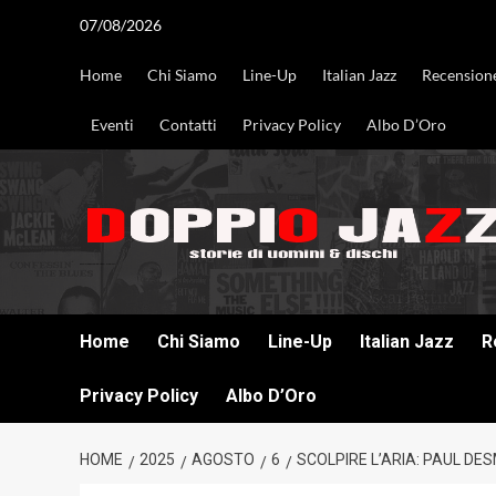
Vai
07/08/2026
al
contenuto
Home
Chi Siamo
Line-Up
Italian Jazz
Recension
Eventi
Contatti
Privacy Policy
Albo D’Oro
DOPPIO JAZZ STORIE DI UOMINI & DISCHI
Home
Chi Siamo
Line-Up
Italian Jazz
R
Privacy Policy
Albo D’Oro
HOME
2025
AGOSTO
6
SCOLPIRE L’ARIA: PAUL DE