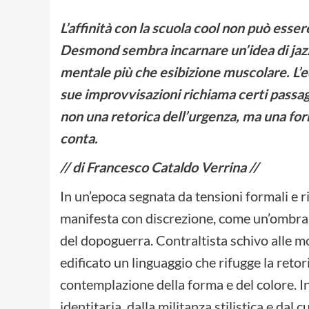
L’affinità con la scuola cool non può esser
Desmond sembra incarnare un’idea di jaz
mentale più che esibizione muscolare. L’e
sue improvvisazioni richiama certi passagg
non una retorica dell’urgenza, ma una for
conta.
// di Francesco Cataldo Verrina //
In un’epoca segnata da tensioni formali e r
manifesta con discrezione, come un’ombra s
del dopoguerra. Contraltista schivo alle m
edificato un linguaggio che rifugge la reto
contemplazione della forma e del colore. 
identitaria, dalla militanza stilistica e da