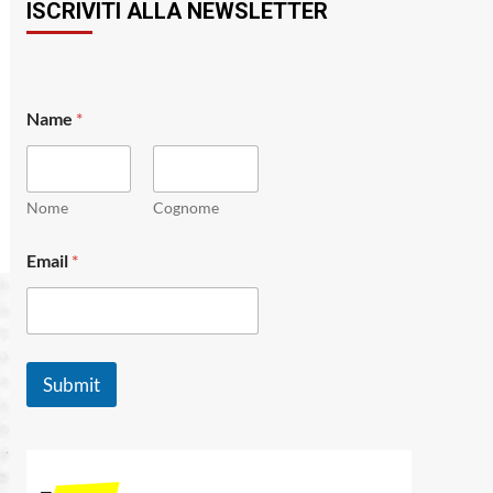
ISCRIVITI ALLA NEWSLETTER
*
Name
*
N
a
m
e
N
Nome
Cognome
a
m
Email
*
e
Submit