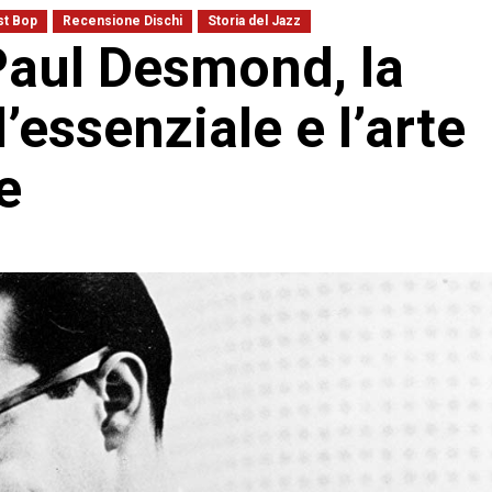
st Bop
Recensione Dischi
Storia del Jazz
 Paul Desmond, la
essenziale e l’arte
e