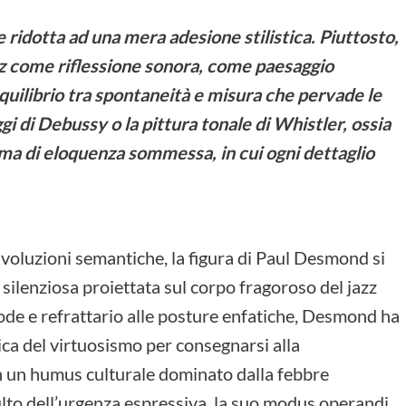
e ridotta ad una mera adesione stilistica. Piuttosto,
z come riflessione sonora, come paesaggio
quilibrio tra spontaneità e misura che pervade le
i di Debussy o la pittura tonale di Whistler, ossia
ma di eloquenza sommessa, in cui ogni dettaglio
ivoluzioni semantiche, la figura di Paul Desmond si
ilenziosa proiettata sul corpo fragoroso del jazz
ode e refrattario alle posture enfatiche, Desmond ha
rica del virtuosismo per consegnarsi alla
In un humus culturale dominato dalla febbre
l culto dell’urgenza espressiva, la suo modus operandi