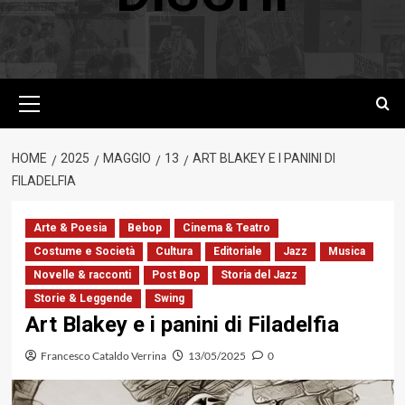
Menu
principale
HOME
2025
MAGGIO
13
ART BLAKEY E I PANINI DI
FILADELFIA
Arte & Poesia
Bebop
Cinema & Teatro
Costume e Società
Cultura
Editoriale
Jazz
Musica
Novelle & racconti
Post Bop
Storia del Jazz
Storie & Leggende
Swing
Art Blakey e i panini di Filadelfia
Francesco Cataldo Verrina
13/05/2025
0