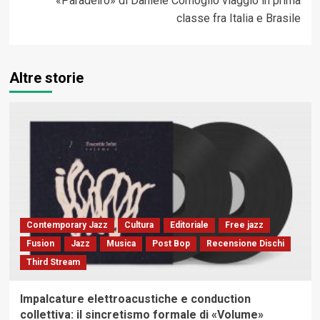
«Paradeiro» di Daniele Comoglio viaggio in prima
classe fra Italia e Brasile
Altre storie
Contemporary Jazz
Cultura
Editoriale
Free jazz
Fusion
Jazz
Musica
Post Bop
Recensione Dischi
Third Stream
Impalcature elettroacustiche e conduction
collettiva: il sincretismo formale di «Volume»