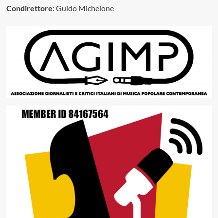
Condirettore
: Guido Michelone