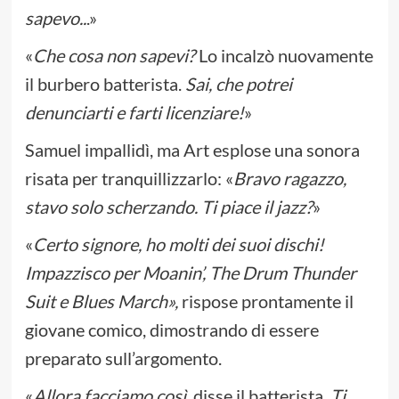
sapevo..
.»
«
Che cosa non sapevi?
Lo incalzò nuovamente
il burbero batterista.
Sai, che potrei
denunciarti e farti licenziare!
»
Samuel impallidì, ma Art esplose una sonora
risata per tranquillizzarlo: «
Bravo ragazzo,
stavo solo scherzando. Ti piace il jazz?
»
«
Certo signore, ho molti dei suoi dischi!
Impazzisco per Moanin’, The Drum Thunder
Suit e Blues March»,
rispose prontamente il
giovane comico, dimostrando di essere
preparato sull’argomento.
«
Allora facciamo così
, disse il batterista.
Ti