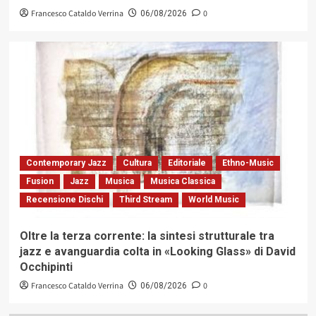
Francesco Cataldo Verrina
0
06/08/2026
Contemporary Jazz
Cultura
Editoriale
Ethno-Music
Fusion
Jazz
Musica
Musica Classica
Recensione Dischi
Third Stream
World Music
Oltre la terza corrente: la sintesi strutturale tra
jazz e avanguardia colta in «Looking Glass» di David
Occhipinti
Francesco Cataldo Verrina
0
06/08/2026