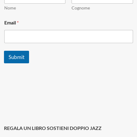
Nome
Cognome
E
Email
*
m
a
i
l
*
E
Submit
m
a
i
l
REGALA UN LIBRO SOSTIENI DOPPIO JAZZ