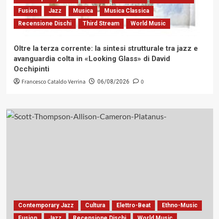
Fusion
Jazz
Musica
Musica Classica
Recensione Dischi
Third Stream
World Music
Oltre la terza corrente: la sintesi strutturale tra jazz e
avanguardia colta in «Looking Glass» di David
Occhipinti
Francesco Cataldo Verrina
0
06/08/2026
Contemporary Jazz
Cultura
Elettro-Beat
Ethno-Music
Fusion
Jazz
Recensione Dischi
World Music