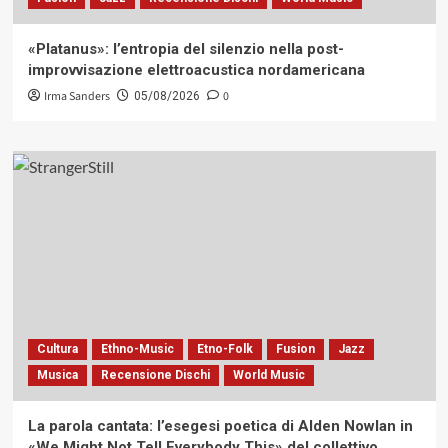
«Platanus»: l’entropia del silenzio nella post-
improvvisazione elettroacustica nordamericana
Irma Sanders
0
05/08/2026
Cultura
Ethno-Music
Etno-Folk
Fusion
Jazz
Musica
Recensione Dischi
World Music
La parola cantata: l’esegesi poetica di Alden Nowlan in
«We Might Not Tell Everybody This» del collettivo