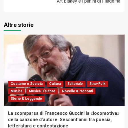
Art Blakey e i panini di Filadelfia
Altre storie
Costume e Società
Cultura
Editoriale
Etno-Folk
Musica
Musica D'autore
Novelle & racconti
Storie & Leggende
La scomparsa di Francesco Guccini la «locomotiva»
della canzone d’autore. Sessant’anni tra poesia,
letteratura e contestazione