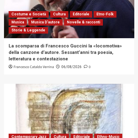
Costume e Società
Cultura
Editoriale
Etno-Folk
Musica
Musica D'autore
Novelle & racconti
Storie & Leggende
La scomparsa di Francesco Guccini la «locomotiva»
della canzone d’autore. Sessant’anni tra poesia,
letteratura e contestazione
Francesco Cataldo Verrina
0
06/08/2026
Contemporary Jazz
Cultura
Editoriale
Ethno-Music