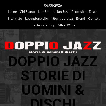
Vai
06/08/2026
al
Home
Chi Siamo
Line-Up
Italian Jazz
Recensione Dischi
contenuto
Interviste
Recensione Libri
Storia del Jazz
Eventi
Contatti
Privacy Policy
Albo D’Oro
DOPPIO JAZZ
STORIE DI
UOMINI &
DISCHI