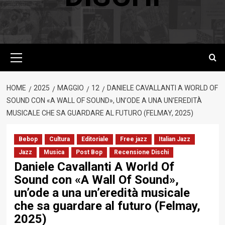
Menu
principale
HOME
2025
MAGGIO
12
DANIELE CAVALLANTI A WORLD OF
SOUND CON «A WALL OF SOUND», UN’ODE A UNA UN’EREDITÀ
MUSICALE CHE SA GUARDARE AL FUTURO (FELMAY, 2025)
Bebop
Cultura
Editoriale
Free jazz
Italian Jazz
Jazz
Musica
Post Bop
Recensione Dischi
Daniele Cavallanti A World Of
Sound con «A Wall Of Sound»,
un’ode a una un’eredità musicale
che sa guardare al futuro (Felmay,
2025)