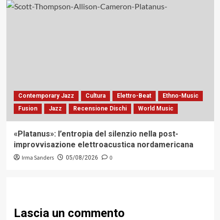
Contemporary Jazz
Cultura
Elettro-Beat
Ethno-Music
Fusion
Jazz
Recensione Dischi
World Music
«Platanus»: l’entropia del silenzio nella post-
improvvisazione elettroacustica nordamericana
Irma Sanders
0
05/08/2026
Lascia un commento