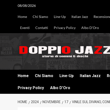
Vai
08/08/2026
al
contenuto
Home
Chi Siamo
Line-Up
Italian Jazz
Recension
Eventi
Contatti
Privacy Policy
Albo D’Oro
DOPPIO JAZZ STORIE DI UOMINI & DISCHI
Home
Chi Siamo
Line-Up
Italian Jazz
R
Privacy Policy
Albo D’Oro
HOME
2024
NOVEMBRE
17
VINILE SUL DIVANO, C