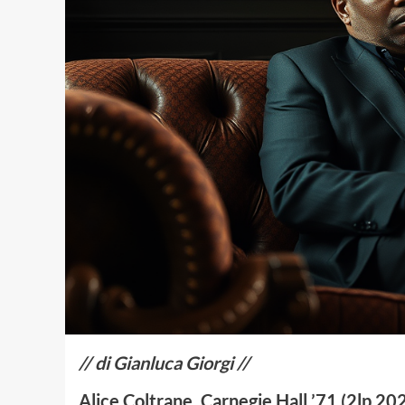
// di Gianluca Giorgi //
Alice Coltrane, Carnegie Hall ’71 (2lp 20