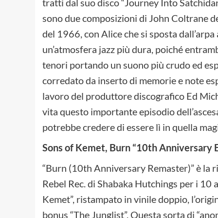
tratti dal suo disco “Journey Into Satchida
sono due composizioni di John Coltrane dei
del 1966, con Alice che si sposta dall’arpa 
un’atmosfera jazz più dura, poiché entrambi
tenori portando un suono più crudo ed es
corredato da inserto di memorie e note espl
lavoro del produttore discografico Ed Mich
vita questo importante episodio dell’ascesa 
potrebbe credere di essere lì in quella mag
Sons of Kemet, Burn “10th Anniversary E
“Burn (10th Anniversary Remaster)” è la ri
Rebel Rec. di Shabaka Hutchings per i 10 a
Kemet”, ristampato in vinile doppio, l’origi
bonus “The Junglist”. Questa sorta di “ano