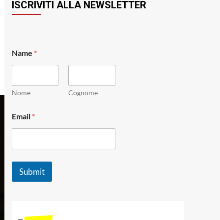
ISCRIVITI ALLA NEWSLETTER
Name
*
Nome
Cognome
*
Email
*
N
a
m
e
*
Submit