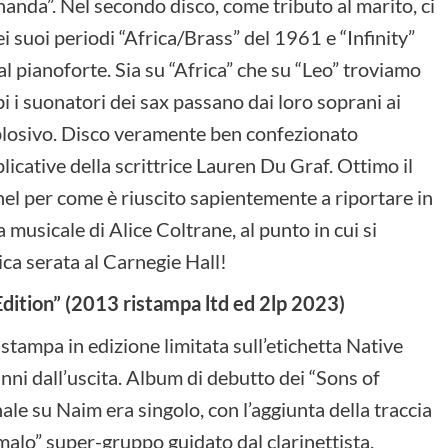
nanda”. Nel secondo disco, come tributo al marito, ci
 suoi periodi “Africa/Brass” del 1961 e “Infinity”
al pianoforte. Sia su “Africa” che su “Leo” troviamo
 i suonatori dei sax passano dai loro soprani ai
plosivo. Disco veramente ben confezionato
icative della scrittrice Lauren Du Graf. Ottimo il
el per come è riuscito sapientemente a riportare in
musicale di Alice Coltrane, al punto in cui si
ica serata al Carnegie Hall!
dition” (2013 ristampa ltd ed 2lp 2023)
stampa in edizione limitata sull’etichetta Native
nni dall’uscita. Album di debutto dei “Sons of
nale su Naim era singolo, con l’aggiunta della traccia
malo” super-gruppo guidato dal clarinettista,