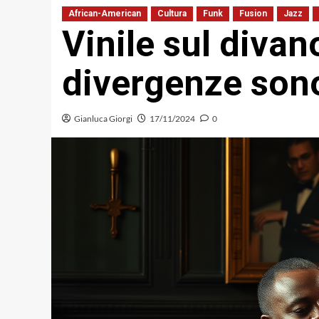
African-American
Cultura
Funk
Fusion
Jazz
Vinile sul divan
divergenze son
Gianluca Giorgi
17/11/2024
0