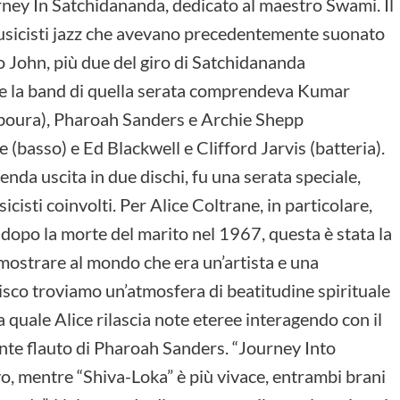
rney In Satchidananda, dedicato al maestro Swami. Il
usicisti jazz che avevano precedentemente suonato
to John, più due del giro di Satchidananda
te la band di quella serata comprendeva Kumar
boura), Pharoah Sanders e Archie Shepp
(basso) e Ed Blackwell e Clifford Jarvis (batteria).
da uscita in due dischi, fu una serata speciale,
sicisti coinvolti. Per Alice Coltrane, in particolare,
 dopo la morte del marito nel 1967, questa è stata la
mostrare al mondo che era un’artista e una
disco troviamo un’atmosfera di beatitudine spirituale
la quale Alice rilascia note eteree interagendo con il
ante flauto di Pharoah Sanders. “Journey Into
o, mentre “Shiva-Loka” è più vivace, entrambi brani