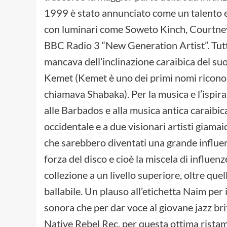
1999 è stato annunciato come un talento e
con luminari come Soweto Kinch, Courtney 
BBC Radio 3 “New Generation Artist”. Tutt
mancava dell’inclinazione caraibica del su
Kemet (Kemet è uno dei primi nomi riconosci
chiamava Shabaka). Per la musica e l’ispira
alle Barbados e alla musica antica caraibic
occidentale e a due visionari artisti giama
che sarebbero diventati una grande influenz
forza del disco e cioè la miscela di influe
collezione a un livello superiore, oltre qu
ballabile. Un plauso all’etichetta Naim per 
sonora che per dar voce al giovane jazz bri
Native Rebel Rec. per questa ottima rista