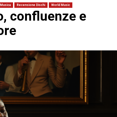
Musica
Recensione Dischi
World Music
o, confluenze e
ore