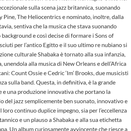
ccezionale sulla scena jazz britannica, suonando
Pine, The Heliocentrics e nominato, inoltre, dalla
avia, sentiva che la musica che stava suonando
o background e così decise di formare i Sons of
uti per l’antico Egitto e il suo ultimo re nubiano si
zione culturale Shabaka è tornato alla sua infanzia,
a, unendola alla musica di New Orleans e dell’Africa
icani: Count Ossie e Cedric ‘Im’ Brooks, due musicisti
a sulla band. Questa, in definitiva, è la grande
nze e una produzione innovativa che portano la
ello del jazz semplicemente ben suonato, innovativo e
il loro continuo duplice impegno, sia per l’eccellenza
tannico e un plauso a Shabaka e alla sua etichetta
mpa. Un album curiosamente avvincente che riesce a