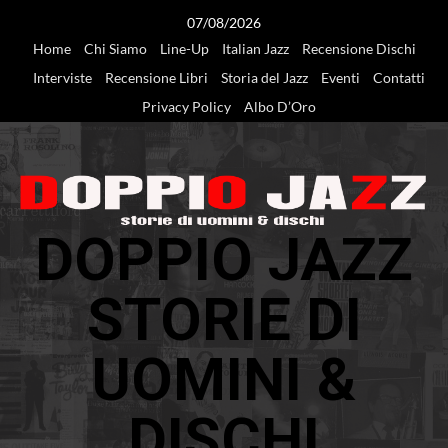
Vai
07/08/2026
al
Home
Chi Siamo
Line-Up
Italian Jazz
Recensione Dischi
contenuto
Interviste
Recensione Libri
Storia del Jazz
Eventi
Contatti
Privacy Policy
Albo D’Oro
DOPPIO JAZZ
STORIE DI
UOMINI &
DISCHI