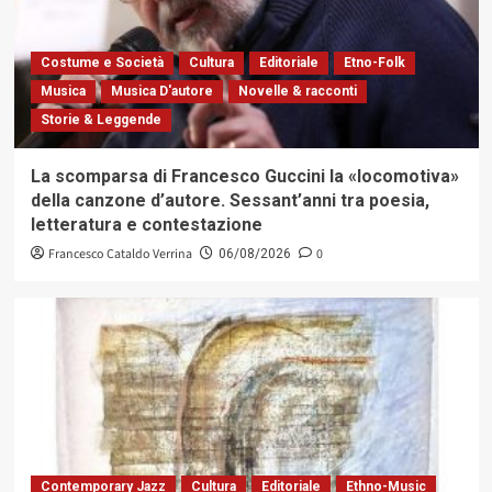
Costume e Società
Cultura
Editoriale
Etno-Folk
Musica
Musica D'autore
Novelle & racconti
Storie & Leggende
La scomparsa di Francesco Guccini la «locomotiva»
della canzone d’autore. Sessant’anni tra poesia,
letteratura e contestazione
Francesco Cataldo Verrina
0
06/08/2026
Contemporary Jazz
Cultura
Editoriale
Ethno-Music