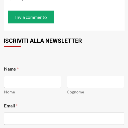
ISCRIVITI ALLA NEWSLETTER
Name
*
Nome
Cognome
E
Email
*
m
a
i
l