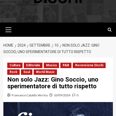
Menu
principale
HOME
2024
SETTEMBRE
10
NON SOLO JAZZ: GINO
SOCCIO, UNO SPERIMENTATORE DI TUTTO RISPETTO
Cultura
Editoriale
Musica
R&B
Recensione Dischi
Rock
Soul
World Music
Non solo Jazz: Gino Soccio, uno
sperimentatore di tutto rispetto
Francesco Cataldo Verrina
10/09/2024
0