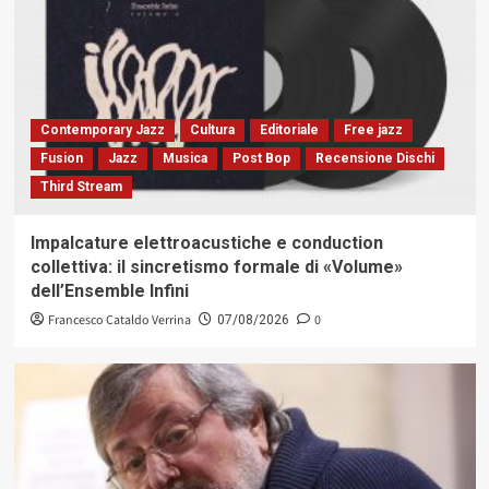
Contemporary Jazz
Cultura
Editoriale
Free jazz
Fusion
Jazz
Musica
Post Bop
Recensione Dischi
Third Stream
Impalcature elettroacustiche e conduction
collettiva: il sincretismo formale di «Volume»
dell’Ensemble Infini
Francesco Cataldo Verrina
0
07/08/2026