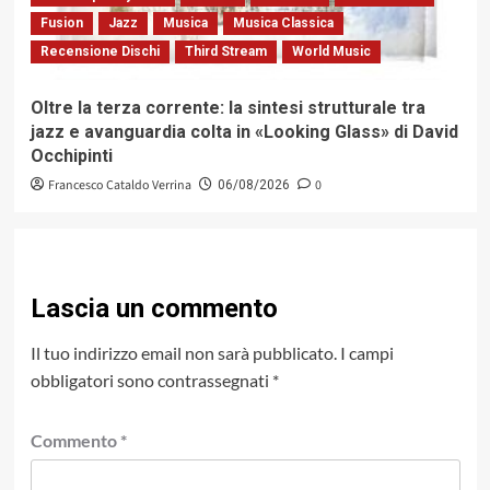
Fusion
Jazz
Musica
Musica Classica
Recensione Dischi
Third Stream
World Music
Oltre la terza corrente: la sintesi strutturale tra
jazz e avanguardia colta in «Looking Glass» di David
Occhipinti
Francesco Cataldo Verrina
0
06/08/2026
Lascia un commento
Il tuo indirizzo email non sarà pubblicato.
I campi
obbligatori sono contrassegnati
*
Commento
*