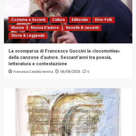
Costume e Società
Cultura
Editoriale
Etno-Folk
Musica
Musica D'autore
Novelle & racconti
Storie & Leggende
La scomparsa di Francesco Guccini la «locomotiva»
della canzone d’autore. Sessant’anni tra poesia,
letteratura e contestazione
Francesco Cataldo Verrina
0
06/08/2026