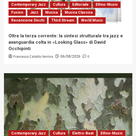
Contemporary Jazz
Cultura
Editoriale
Ethno-Music
Fusion
Jazz
Musica
Musica Classica
Recensione Dischi
Third Stream
World Music
Oltre la terza corrente: la sintesi strutturale tra jazz e
avanguardia colta in «Looking Glass» di David
Occhipinti
Francesco Cataldo Verrina
0
06/08/2026
Contemporary Jazz
Cultura
Elettro-Beat
Ethno-Music