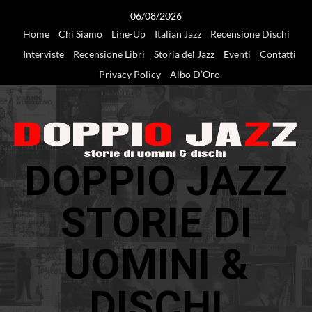
Vai
06/08/2026
al
Home
Chi Siamo
Line-Up
Italian Jazz
Recensione Dischi
contenuto
Interviste
Recensione Libri
Storia del Jazz
Eventi
Contatti
Privacy Policy
Albo D’Oro
DOPPIO JAZZ
STORIE DI
UOMINI &
DISCHI