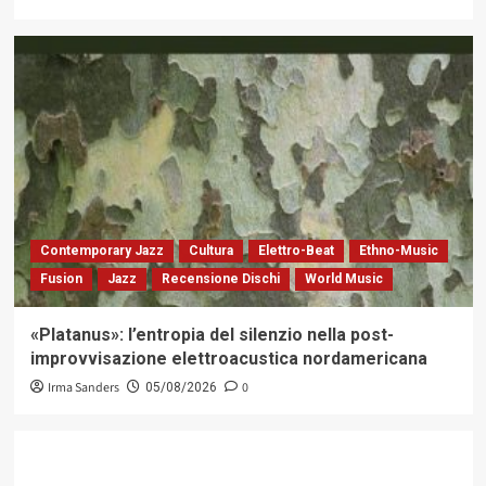
Contemporary Jazz
Cultura
Elettro-Beat
Ethno-Music
Fusion
Jazz
Recensione Dischi
World Music
«Platanus»: l’entropia del silenzio nella post-
improvvisazione elettroacustica nordamericana
Irma Sanders
0
05/08/2026