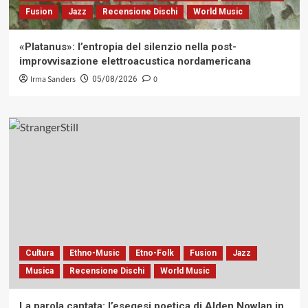
Fusion
Jazz
Recensione Dischi
World Music
«Platanus»: l’entropia del silenzio nella post-
improvvisazione elettroacustica nordamericana
Irma Sanders
0
05/08/2026
Cultura
Ethno-Music
Etno-Folk
Fusion
Jazz
Musica
Recensione Dischi
World Music
La parola cantata: l’esegesi poetica di Alden Nowlan in