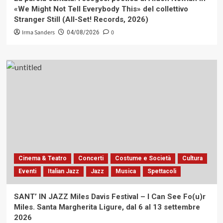
«We Might Not Tell Everybody This» del collettivo
Stranger Still (All-Set! Records, 2026)
Irma Sanders
0
04/08/2026
Cinema & Teatro
Concerti
Costume e Società
Cultura
Eventi
Italian Jazz
Jazz
Musica
Spettacoli
SANT’ IN JAZZ Miles Davis Festival – I Can See Fo(u)r
Miles. Santa Margherita Ligure, dal 6 al 13 settembre
2026