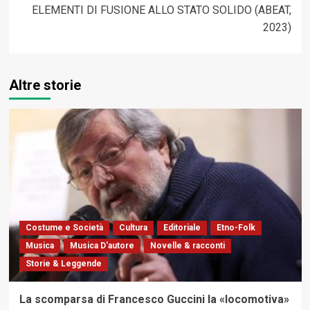
ELEMENTI DI FUSIONE ALLO STATO SOLIDO (ABEAT,
2023)
Altre storie
Costume e Società
Cultura
Editoriale
Etno-Folk
Musica
Musica D'autore
Novelle & racconti
Storie & Leggende
La scomparsa di Francesco Guccini la «locomotiva»