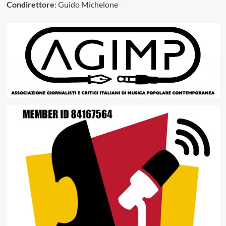
Condirettore
: Guido Michelone