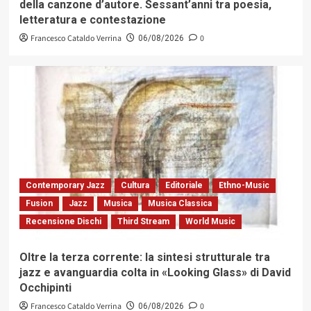
della canzone d’autore. Sessant’anni tra poesia,
letteratura e contestazione
Francesco Cataldo Verrina
0
06/08/2026
Contemporary Jazz
Cultura
Editoriale
Ethno-Music
Fusion
Jazz
Musica
Musica Classica
Recensione Dischi
Third Stream
World Music
Oltre la terza corrente: la sintesi strutturale tra
jazz e avanguardia colta in «Looking Glass» di David
Occhipinti
Francesco Cataldo Verrina
0
06/08/2026