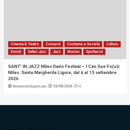
Cinema & Teatro
Concerti
Costume e Società
Cultura
Eventi
Italian Jazz
Jazz
Musica
Spettacoli
SANT’ IN JAZZ Miles Davis Festival – I Can See Fo(u)r
Miles. Santa Margherita Ligure, dal 6 al 13 settembre
2026
Redazione DoppioJazz
0
03/08/2026