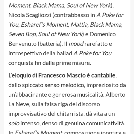
Moment
,
Black Mama
,
Soul of New York
),
Nicola Scagliozzi (contrabbasso in
A Poke for
You
,
Esharef’s Moment, Mattia, Black Mama,
Seven Bop, Soul of New York
) e Domenico
Benvenuto (batteria). Il
mood
rarefatto e
introspettivo della ballad
A Poke for You
conquista fin dalle prime misure.
L’eloquio di Francesco Mascio è cantabile
,
dallo spiccato senso melodico, impreziosito da
un’abbacinante e generosa musicalità. Alberto
La Neve, sulla falsa riga del discorso
improvvisativo del chitarrista, dà vita a un
solo
intenso, denso di genuina comunicatività.
In
Esharef’s Moment
, composizione ipnotica e