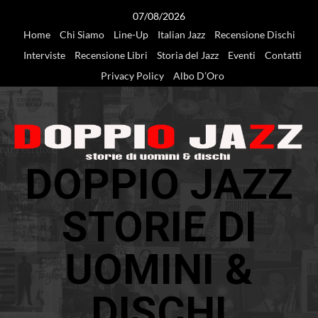
Vai
07/08/2026
al
Home
Chi Siamo
Line-Up
Italian Jazz
Recensione Dischi
contenuto
Interviste
Recensione Libri
Storia del Jazz
Eventi
Contatti
Privacy Policy
Albo D’Oro
DOPPIO JAZZ
STORIE DI
UOMINI &
DISCHI