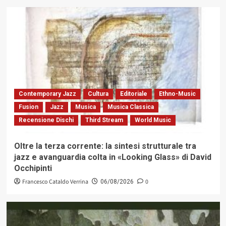
Contemporary Jazz
Cultura
Editoriale
Ethno-Music
Fusion
Jazz
Musica
Musica Classica
Recensione Dischi
Third Stream
World Music
Oltre la terza corrente: la sintesi strutturale tra
jazz e avanguardia colta in «Looking Glass» di David
Occhipinti
Francesco Cataldo Verrina
0
06/08/2026