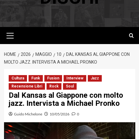
Menu
principale
HOME
2026
MAGGIO
10
DAL KANSAS AL GIAPPONE CON
MOLTO JAZZ. INTERVISTA A MICHAEL PRONKO
Cultura
Funk
Fusion
Interview
Jazz
Recensione Libri
Rock
Soul
Dal Kansas al Giappone con molto
jazz. Intervista a Michael Pronko
Guido Michelone
10/05/2026
0