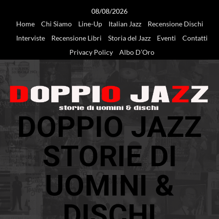
Vai
08/08/2026
al
Home
Chi Siamo
Line-Up
Italian Jazz
Recensione Dischi
contenuto
Interviste
Recensione Libri
Storia del Jazz
Eventi
Contatti
Privacy Policy
Albo D’Oro
DOPPIO JAZZ
STORIE DI
UOMINI &
DISCHI