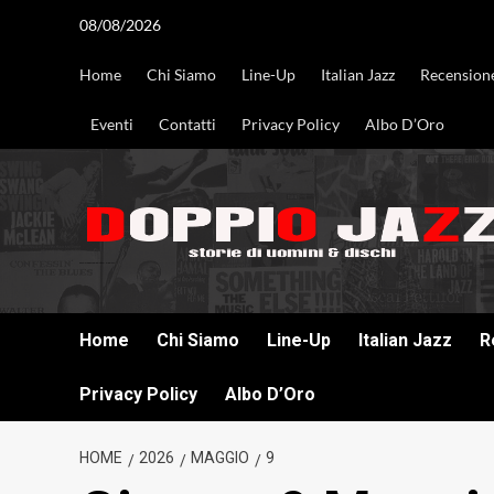
Vai
08/08/2026
al
contenuto
Home
Chi Siamo
Line-Up
Italian Jazz
Recension
Eventi
Contatti
Privacy Policy
Albo D’Oro
DOPPIO JAZZ STORIE DI UOMINI & DISCHI
Home
Chi Siamo
Line-Up
Italian Jazz
R
Privacy Policy
Albo D’Oro
HOME
2026
MAGGIO
9