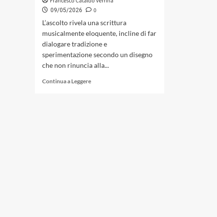
Francesco Cataldo Verrina
0
09/05/2026
L’ascolto rivela una scrittura
musicalmente eloquente, incline di far
dialogare tradizione e
sperimentazione secondo un disegno
che non rinuncia alla...
Leggi
Continua a Leggere
di
più
su
«Le
umane
preghiere»
di
Pensiero
Nomade:
un
paesaggio
sonoro
tra
disciplina