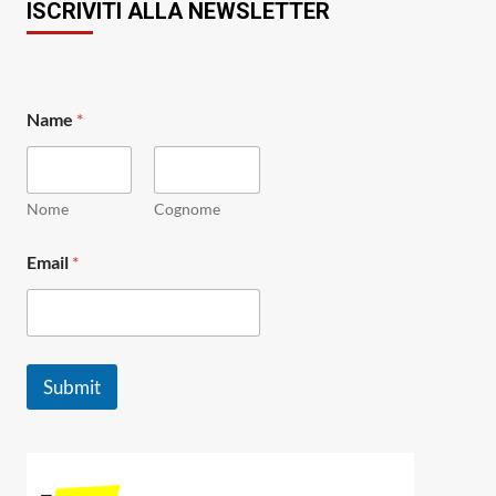
ISCRIVITI ALLA NEWSLETTER
*
Name
*
E
m
a
i
l
Nome
Cognome
N
a
Email
*
m
e
Submit