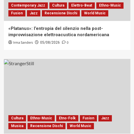
Contemporary Jazz
Cultura
Elettro-Beat
Ethno-Music
Fusion
Jazz
Recensione Dischi
World Music
«Platanus»: l’entropia del silenzio nella post-
improvvisazione elettroacustica nordamericana
Irma Sanders
0
05/08/2026
Cultura
Ethno-Music
Etno-Folk
Fusion
Jazz
Musica
Recensione Dischi
World Music