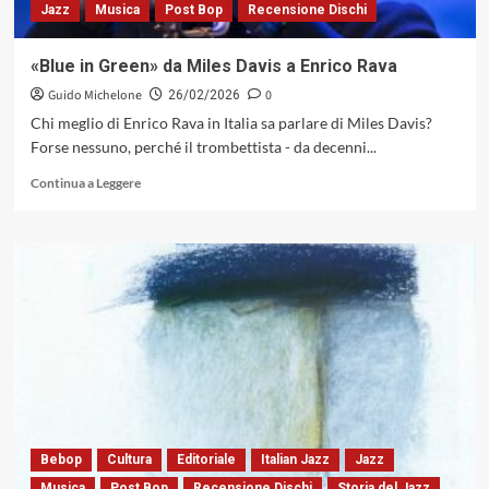
Jazz
Musica
Post Bop
Recensione Dischi
«Blue in Green» da Miles Davis a Enrico Rava
Guido Michelone
0
26/02/2026
Chi meglio di Enrico Rava in Italia sa parlare di Miles Davis?
Forse nessuno, perché il trombettista - da decenni...
Leggi
Continua a Leggere
di
più
su
«Blue
in
Green»
da
Miles
Davis
a
Enrico
Rava
Bebop
Cultura
Editoriale
Italian Jazz
Jazz
Musica
Post Bop
Recensione Dischi
Storia del Jazz