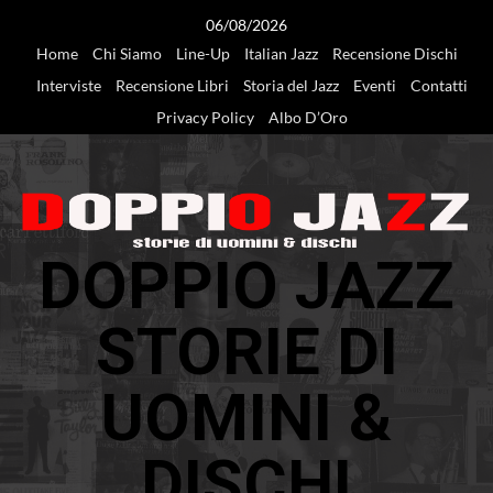
Vai
06/08/2026
al
Home
Chi Siamo
Line-Up
Italian Jazz
Recensione Dischi
contenuto
Interviste
Recensione Libri
Storia del Jazz
Eventi
Contatti
Privacy Policy
Albo D’Oro
DOPPIO JAZZ
STORIE DI
UOMINI &
DISCHI