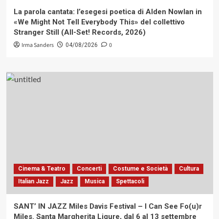
La parola cantata: l’esegesi poetica di Alden Nowlan in
«We Might Not Tell Everybody This» del collettivo
Stranger Still (All-Set! Records, 2026)
Irma Sanders
0
04/08/2026
Cinema & Teatro
Concerti
Costume e Società
Cultura
Italian Jazz
Jazz
Musica
Spettacoli
SANT’ IN JAZZ Miles Davis Festival – I Can See Fo(u)r
Miles. Santa Margherita Ligure, dal 6 al 13 settembre