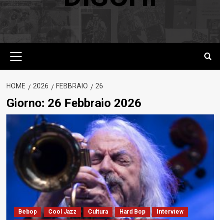
Menu
principale
HOME
2026
FEBBRAIO
26
Giorno:
26 Febbraio 2026
Bebop
Cool Jazz
Cultura
Hard Bop
Interview