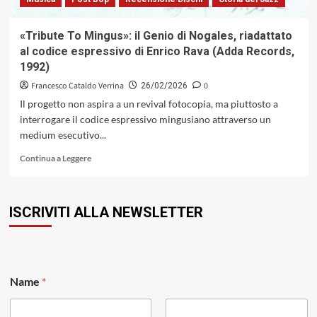
«Tribute To Mingus»: il Genio di Nogales, riadattato
al codice espressivo di Enrico Rava (Adda Records,
1992)
Francesco Cataldo Verrina
0
26/02/2026
Il progetto non aspira a un revival fotocopia, ma piuttosto a
interrogare il codice espressivo mingusiano attraverso un
medium esecutivo...
Leggi
Continua a Leggere
di
più
su
ISCRIVITI ALLA NEWSLETTER
«Tribute
To
Mingus»:
il
Genio
N
di
Name
*
a
Nogales,
m
riadattato
e