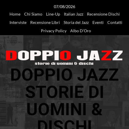
Vai
07/08/2026
al
Home
Chi Siamo
Line-Up
Italian Jazz
Recensione Dischi
contenuto
Interviste
Recensione Libri
Storia del Jazz
Eventi
Contatti
Privacy Policy
Albo D’Oro
DOPPIO JAZZ
STORIE DI
UOMINI &
DISCHI