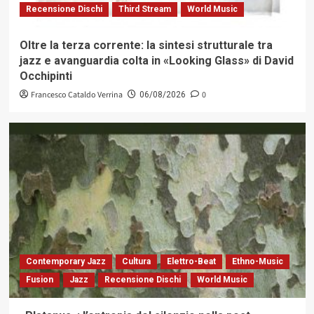
Recensione Dischi
Third Stream
World Music
Oltre la terza corrente: la sintesi strutturale tra
jazz e avanguardia colta in «Looking Glass» di David
Occhipinti
Francesco Cataldo Verrina
0
06/08/2026
Contemporary Jazz
Cultura
Elettro-Beat
Ethno-Music
Fusion
Jazz
Recensione Dischi
World Music