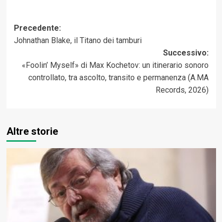
Navigazione
Precedente:
Johnathan Blake, il Titano dei tamburi
articolo
Successivo:
«Foolin’ Myself» di Max Kochetov: un itinerario sonoro
controllato, tra ascolto, transito e permanenza (A.MA
Records, 2026)
Altre storie