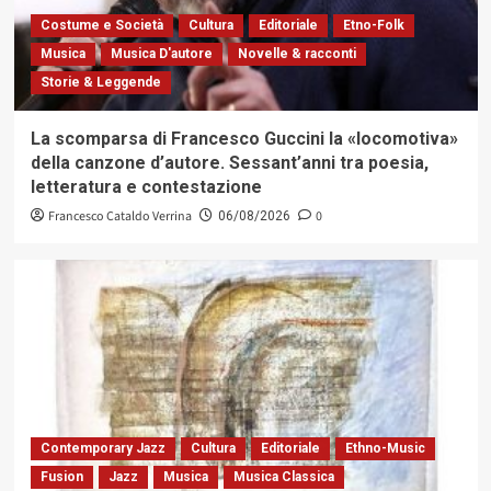
Costume e Società
Cultura
Editoriale
Etno-Folk
Musica
Musica D'autore
Novelle & racconti
Storie & Leggende
La scomparsa di Francesco Guccini la «locomotiva»
della canzone d’autore. Sessant’anni tra poesia,
letteratura e contestazione
Francesco Cataldo Verrina
0
06/08/2026
Contemporary Jazz
Cultura
Editoriale
Ethno-Music
Fusion
Jazz
Musica
Musica Classica