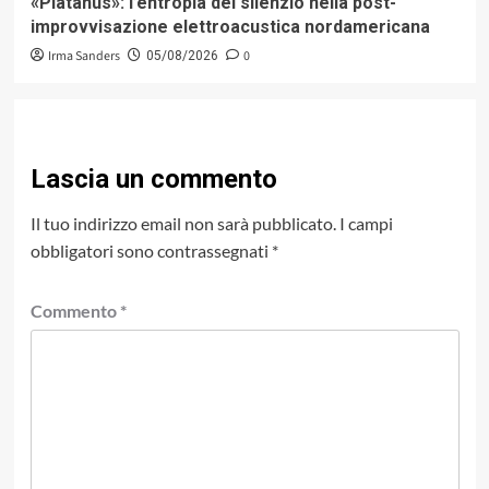
«Platanus»: l’entropia del silenzio nella post-
improvvisazione elettroacustica nordamericana
Irma Sanders
0
05/08/2026
Lascia un commento
Il tuo indirizzo email non sarà pubblicato.
I campi
obbligatori sono contrassegnati
*
Commento
*