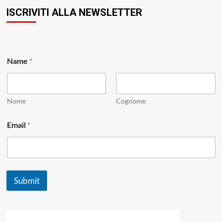
ISCRIVITI ALLA NEWSLETTER
*
Name
*
N
a
m
e
E
Nome
Cognome
m
a
Email
*
i
l
Submit