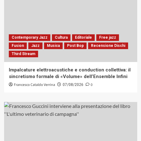
Contemporary Jazz
Cultura
Editoriale
Free jazz
Fusion
Jazz
Musica
Post Bop
Recensione Dischi
Third Stream
Impalcature elettroacustiche e conduction collettiva: il
sincretismo formale di «Volume» dell’Ensemble Infini
Francesco Cataldo Verrina
0
07/08/2026