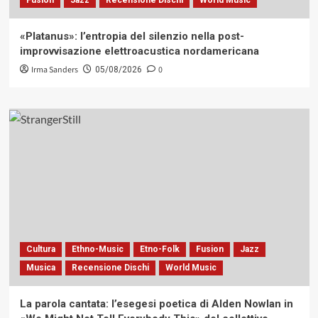
«Platanus»: l’entropia del silenzio nella post-
improvvisazione elettroacustica nordamericana
Irma Sanders
0
05/08/2026
Cultura
Ethno-Music
Etno-Folk
Fusion
Jazz
Musica
Recensione Dischi
World Music
La parola cantata: l’esegesi poetica di Alden Nowlan in