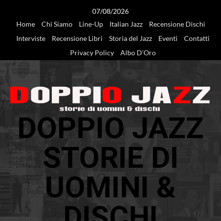
Vai
07/08/2026
al
Home
Chi Siamo
Line-Up
Italian Jazz
Recensione Dischi
contenuto
Interviste
Recensione Libri
Storia del Jazz
Eventi
Contatti
Privacy Policy
Albo D’Oro
DOPPIO JAZZ
STORIE DI
UOMINI &
DISCHI