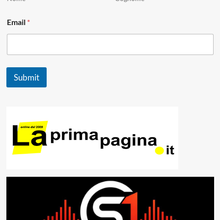
l
Email
*
Submit