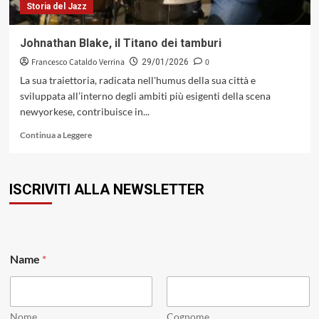
Storia del Jazz
Johnathan Blake, il Titano dei tamburi
Francesco Cataldo Verrina
0
29/01/2026
La sua traiettoria, radicata nell'humus della sua città e
sviluppata all’interno degli ambiti più esigenti della scena
newyorkese, contribuisce in...
Leggi
Continua a Leggere
di
più
su
ISCRIVITI ALLA NEWSLETTER
Johnathan
Blake,
il
Titano
dei
*
tamburi
Name
*
*
E
m
a
i
Nome
Cognome