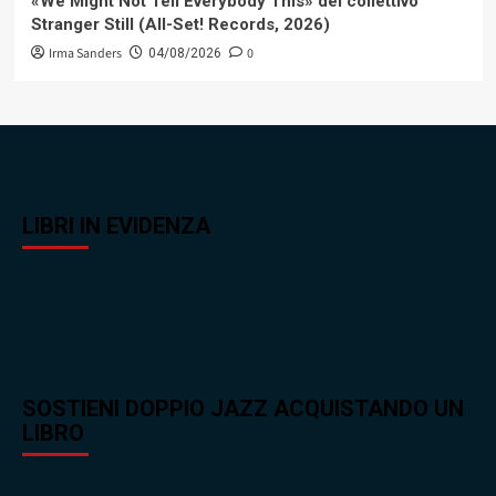
«We Might Not Tell Everybody This» del collettivo
Stranger Still (All-Set! Records, 2026)
Irma Sanders
0
04/08/2026
LIBRI IN EVIDENZA
SOSTIENI DOPPIO JAZZ ACQUISTANDO UN
LIBRO