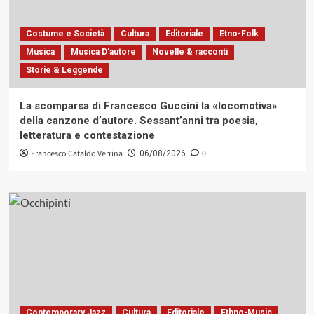
Costume e Società
Cultura
Editoriale
Etno-Folk
Musica
Musica D'autore
Novelle & racconti
Storie & Leggende
La scomparsa di Francesco Guccini la «locomotiva»
della canzone d’autore. Sessant’anni tra poesia,
letteratura e contestazione
Francesco Cataldo Verrina
0
06/08/2026
Contemporary Jazz
Cultura
Editoriale
Ethno-Music