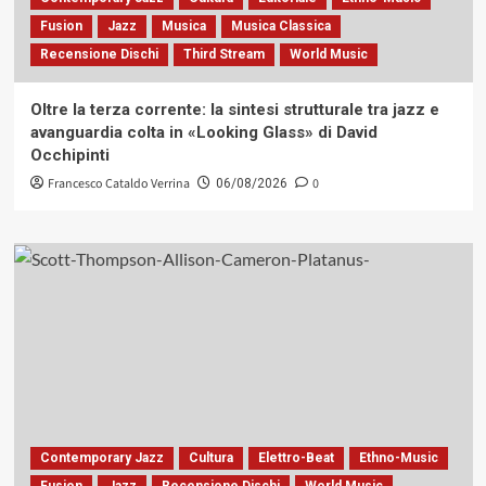
Fusion
Jazz
Musica
Musica Classica
Recensione Dischi
Third Stream
World Music
Oltre la terza corrente: la sintesi strutturale tra jazz e
avanguardia colta in «Looking Glass» di David
Occhipinti
Francesco Cataldo Verrina
0
06/08/2026
Contemporary Jazz
Cultura
Elettro-Beat
Ethno-Music
Fusion
Jazz
Recensione Dischi
World Music