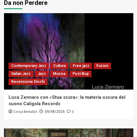
Da non Perdere
Contemporary Jazz
Cultura
Free jazz
Fusion
Italian Jazz
Jazz
Musica
Post Bop
Recensione Dischi
Luca Zennaro con «Stua scura»: la materia oscura del
suono Caligola Records
Cinico Bertallot
0
09/08/2026