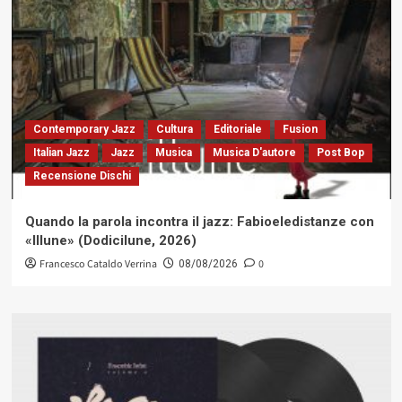
Contemporary Jazz
Cultura
Editoriale
Fusion
Italian Jazz
Jazz
Musica
Musica D'autore
Post Bop
Recensione Dischi
Quando la parola incontra il jazz: Fabioeledistanze con
«Illune» (Dodicilune, 2026)
Francesco Cataldo Verrina
0
08/08/2026