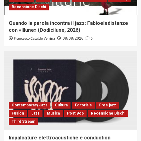
Recensione Dischi
Quando la parola incontra il jazz: Fabioeledistanze
con «Illune» (Dodicilune, 2026)
Francesco Cataldo Verrina
0
08/08/2026
Contemporary Jazz
Cultura
Editoriale
Free jazz
Fusion
Jazz
Musica
Post Bop
Recensione Dischi
Third Stream
Impalcature elettroacustiche e conduction