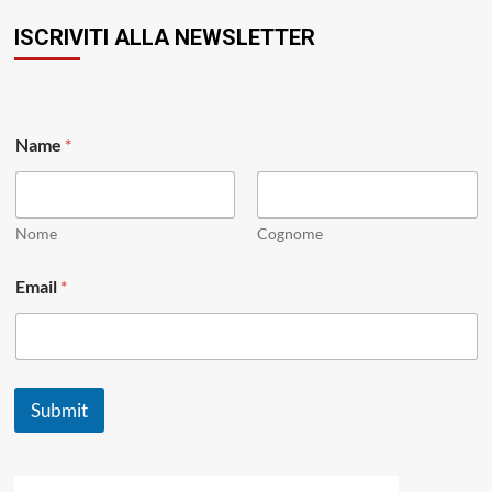
ISCRIVITI ALLA NEWSLETTER
E
Name
*
m
a
i
l
E
Nome
Cognome
m
a
Email
*
i
l
E
m
a
i
Submit
l