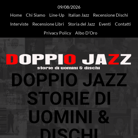
Vai
09/08/2026
al
Home
Chi Siamo
Line-Up
Italian Jazz
Recensione Dischi
contenuto
Interviste
Recensione Libri
Storia del Jazz
Eventi
Contatti
Privacy Policy
Albo D’Oro
DOPPIO JAZZ
STORIE DI
UOMINI &
DISCHI