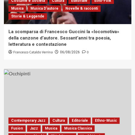
Costume e Società
Cultura
Editoriale
Etno-Folk
Musica
Musica D'autore
Novelle & racconti
Storie & Leggende
La scomparsa di Francesco Guccini la «locomotiva»
della canzone d’autore. Sessant’anni tra poesia,
letteratura e contestazione
Francesco Cataldo Verrina
0
06/08/2026
Contemporary Jazz
Cultura
Editoriale
Ethno-Music
Fusion
Jazz
Musica
Musica Classica