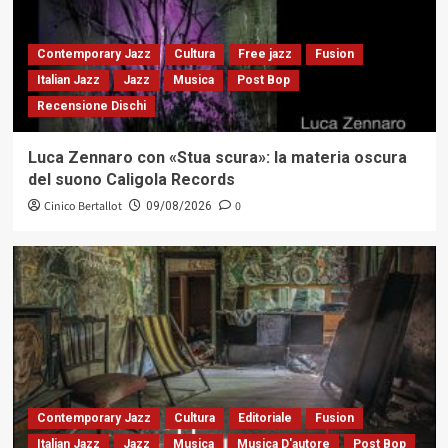
Contemporary Jazz
Cultura
Free jazz
Fusion
Italian Jazz
Jazz
Musica
Post Bop
Recensione Dischi
Luca Zennaro con «Stua scura»: la materia oscura
del suono Caligola Records
Cinico Bertallot
0
09/08/2026
Contemporary Jazz
Cultura
Editoriale
Fusion
Italian Jazz
Jazz
Musica
Musica D'autore
Post Bop