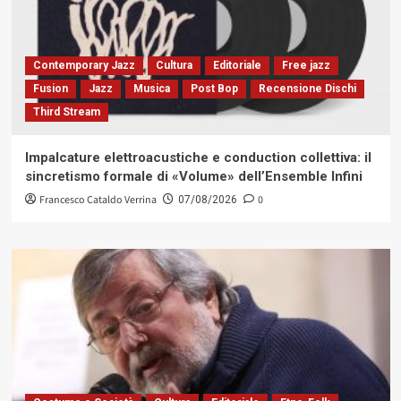
Contemporary Jazz
Cultura
Editoriale
Free jazz
Fusion
Jazz
Musica
Post Bop
Recensione Dischi
Third Stream
Impalcature elettroacustiche e conduction collettiva: il
sincretismo formale di «Volume» dell’Ensemble Infini
Francesco Cataldo Verrina
0
07/08/2026