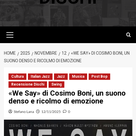
Menu
principale
HOME
2025
NOVEMBRE
12
«WE SAY» DI COSIMO BONI, UN
SUONO DENSO E RICOLMO DI EMOZIONE
Cultura
Italian Jazz
Jazz
Musica
Post Bop
Recensione Dischi
Swing
«We Say» di Cosimo Boni, un suono
denso e ricolmo di emozione
Stefano Lana
12/11/2025
0