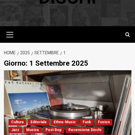
Menu
principale
HOME
2025
SETTEMBRE
1
Giorno:
1 Settembre 2025
Cultura
Editoriale
Ethno-Music
Funk
Fusion
Jazz
Musica
Post Bop
Recensione Dischi