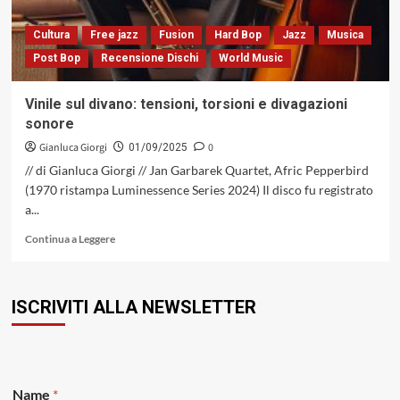
musicale
sull’America
Cultura
Free jazz
Fusion
Hard Bop
Jazz
Musica
e
Post Bop
Recensione Dischi
World Music
i
suoi
paesaggi
Vinile sul divano: tensioni, torsioni e divagazioni
interiori
sonore
(ECM,
1979)
Gianluca Giorgi
0
01/09/2025
// di Gianluca Giorgi // Jan Garbarek Quartet, Afric Pepperbird
(1970 ristampa Luminessence Series 2024) Il disco fu registrato
a...
Leggi
Continua a Leggere
di
più
su
ISCRIVITI ALLA NEWSLETTER
Vinile
sul
divano:
tensioni,
torsioni
e
Name
*