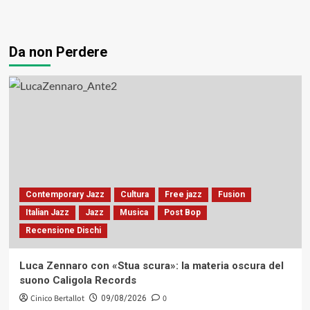
Da non Perdere
Contemporary Jazz
Cultura
Free jazz
Fusion
Italian Jazz
Jazz
Musica
Post Bop
Recensione Dischi
Luca Zennaro con «Stua scura»: la materia oscura del
suono Caligola Records
Cinico Bertallot
0
09/08/2026