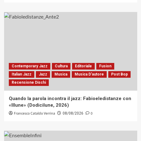
Contemporary Jazz
Cultura
Editoriale
Fusion
Italian Jazz
Jazz
Musica
Musica D'autore
Post Bop
Recensione Dischi
Quando la parola incontra il jazz: Fabioeledistanze con
«Illune» (Dodicilune, 2026)
Francesco Cataldo Verrina
0
08/08/2026