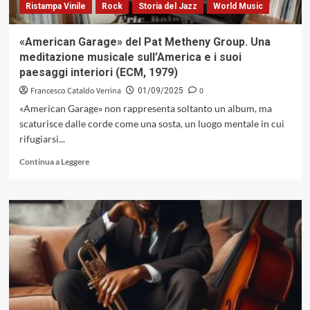
Ristampa Vinile
Rock
Storia del Jazz
World Music
«American Garage» del Pat Metheny Group. Una
meditazione musicale sull’America e i suoi
paesaggi interiori (ECM, 1979)
Francesco Cataldo Verrina
0
01/09/2025
«American Garage» non rappresenta soltanto un album, ma
scaturisce dalle corde come una sosta, un luogo mentale in cui
rifugiarsi...
Leggi
Continua a Leggere
di
più
su
«American
Garage»
del
Pat
Metheny
Group.
Una
meditazione