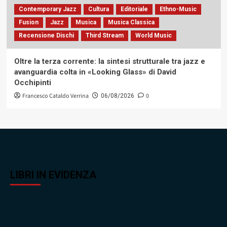
Contemporary Jazz
Cultura
Editoriale
Ethno-Music
Fusion
Jazz
Musica
Musica Classica
Recensione Dischi
Third Stream
World Music
Oltre la terza corrente: la sintesi strutturale tra jazz e
avanguardia colta in «Looking Glass» di David
Occhipinti
Francesco Cataldo Verrina
0
06/08/2026
LIBRI IN EVIDENZA