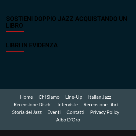
SOSTIENI DOPPIO JAZZ ACQUISTANDO UN
LIBRO
LIBRI IN EVIDENZA
Home
Chi Siamo
Line-Up
Italian Jazz
Recensione Dischi
Interviste
Recensione Libri
Storia del Jazz
Eventi
Contatti
Privacy Policy
Albo D’Oro