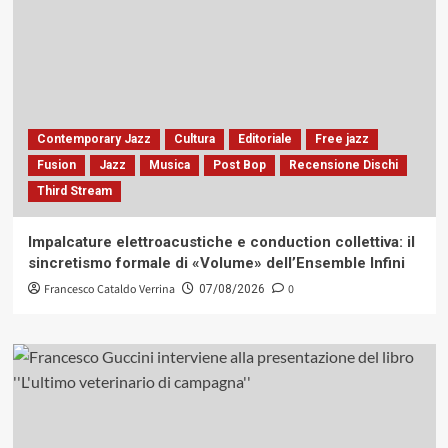
Contemporary Jazz
Cultura
Editoriale
Free jazz
Fusion
Jazz
Musica
Post Bop
Recensione Dischi
Third Stream
Impalcature elettroacustiche e conduction collettiva: il
sincretismo formale di «Volume» dell’Ensemble Infini
Francesco Cataldo Verrina
0
07/08/2026