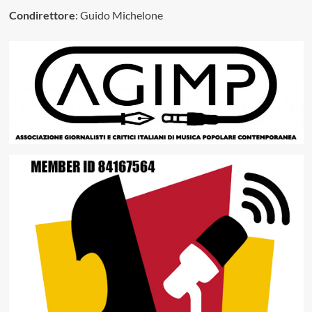
Condirettore
: Guido Michelone