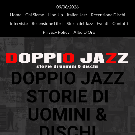
Vai
09/08/2026
al
Home
Chi Siamo
Line-Up
Italian Jazz
Recensione Dischi
contenuto
Interviste
Recensione Libri
Storia del Jazz
Eventi
Contatti
Privacy Policy
Albo D’Oro
DOPPIO JAZZ
STORIE DI
UOMINI &
DISCHI