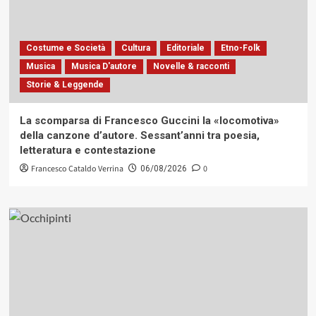
Costume e Società
Cultura
Editoriale
Etno-Folk
Musica
Musica D'autore
Novelle & racconti
Storie & Leggende
La scomparsa di Francesco Guccini la «locomotiva»
della canzone d’autore. Sessant’anni tra poesia,
letteratura e contestazione
Francesco Cataldo Verrina
0
06/08/2026