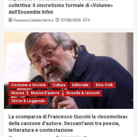
collettiva: il sincretismo formale di «Volume»
dell’Ensemble Infini
Francesco Cataldo Verrina
0
07/08/2026
Costume e Società
Cultura
Editoriale
Etno-Folk
Musica
Musica D'autore
Novelle & racconti
Storie & Leggende
La scomparsa di Francesco Guccini la «locomotiva»
della canzone d’autore. Sessant’anni tra poesia,
letteratura e contestazione