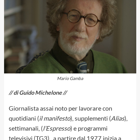
Mario Gamba
// di Guido Michelone //
Giornalista assai noto per lavorare con
quotidiani (
il manifesto
), supplementi (
Alias
),
settimanali, (
l’Espresso
) e programmi
televisivi (TG3) , a partire dal 1977 inizia a