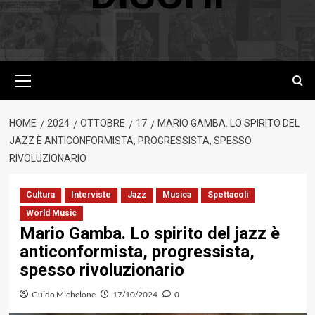
Menu
principale
HOME
2024
OTTOBRE
17
MARIO GAMBA. LO SPIRITO DEL
JAZZ È ANTICONFORMISTA, PROGRESSISTA, SPESSO
RIVOLUZIONARIO
Cultura
Interviste
Jazz
Musica
Spettacoli
World Music
Mario Gamba. Lo spirito del jazz è
anticonformista, progressista,
spesso rivoluzionario
Guido Michelone
17/10/2024
0