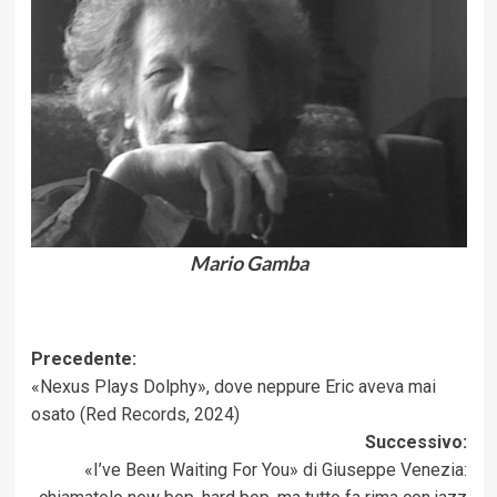
Mario Gamba
Navigazione
Precedente:
«Nexus Plays Dolphy», dove neppure Eric aveva mai
articolo
osato (Red Records, 2024)
Successivo:
«I’ve Been Waiting For You» di Giuseppe Venezia: