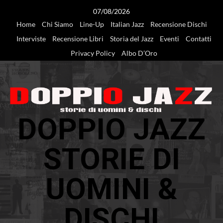
Vai
07/08/2026
al
Home
Chi Siamo
Line-Up
Italian Jazz
Recensione Dischi
contenuto
Interviste
Recensione Libri
Storia del Jazz
Eventi
Contatti
Privacy Policy
Albo D’Oro
DOPPIO JAZZ
STORIE DI
UOMINI &
DISCHI