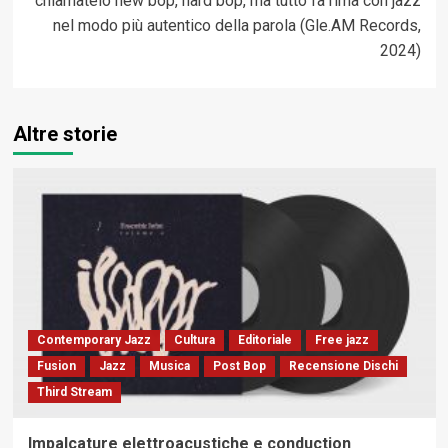
chiamatelo new bop, hard bop, ma tutto fa rima con jazz
nel modo più autentico della parola (Gle.AM Records,
2024)
Altre storie
Contemporary Jazz
Cultura
Editoriale
Free jazz
Fusion
Jazz
Musica
Post Bop
Recensione Dischi
Third Stream
Impalcature elettroacustiche e conduction