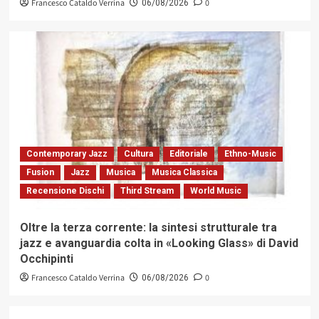
Francesco Cataldo Verrina
0
06/08/2026
Contemporary Jazz
Cultura
Editoriale
Ethno-Music
Fusion
Jazz
Musica
Musica Classica
Recensione Dischi
Third Stream
World Music
Oltre la terza corrente: la sintesi strutturale tra
jazz e avanguardia colta in «Looking Glass» di David
Occhipinti
Francesco Cataldo Verrina
0
06/08/2026