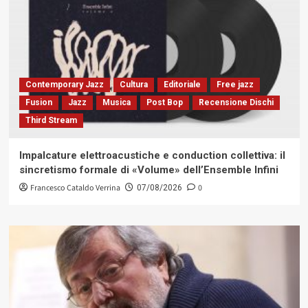
Contemporary Jazz
Cultura
Editoriale
Free jazz
Fusion
Jazz
Musica
Post Bop
Recensione Dischi
Third Stream
Impalcature elettroacustiche e conduction collettiva: il
sincretismo formale di «Volume» dell’Ensemble Infini
Francesco Cataldo Verrina
0
07/08/2026