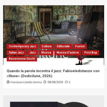
Contemporary Jazz
Cultura
Editoriale
Fusion
Italian Jazz
Jazz
Musica
Musica D'autore
Post Bop
Recensione Dischi
Quando la parola incontra il jazz: Fabioeledistanze con
«Illune» (Dodicilune, 2026)
Francesco Cataldo Verrina
0
08/08/2026