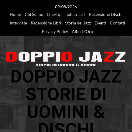
Vai
09/08/2026
al
Home
Chi Siamo
Line-Up
Italian Jazz
Recensione Dischi
contenuto
Interviste
Recensione Libri
Storia del Jazz
Eventi
Contatti
Privacy Policy
Albo D’Oro
DOPPIO JAZZ
STORIE DI
UOMINI &
DISCHI