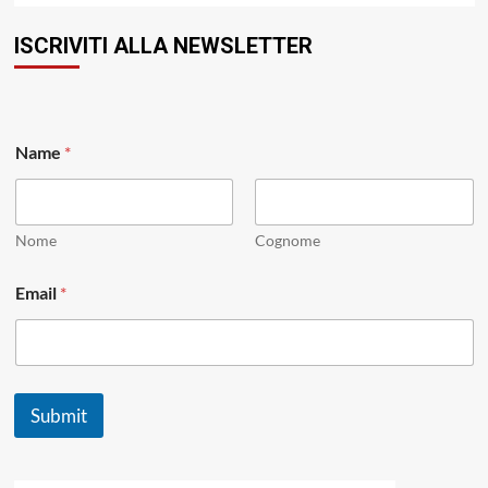
ISCRIVITI ALLA NEWSLETTER
Name
*
Nome
Cognome
N
Email
*
a
m
e
N
a
m
Submit
e
N
a
m