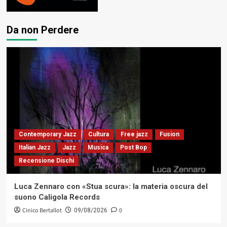
Da non Perdere
Contemporary Jazz
Cultura
Free jazz
Fusion
Italian Jazz
Jazz
Musica
Post Bop
Recensione Dischi
Luca Zennaro con «Stua scura»: la materia oscura del
suono Caligola Records
Cinico Bertallot
0
09/08/2026