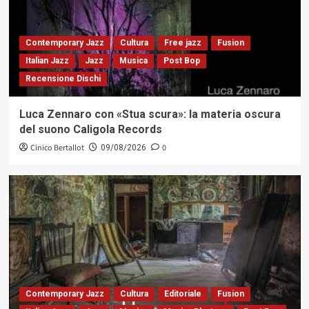
Contemporary Jazz
Cultura
Free jazz
Fusion
Italian Jazz
Jazz
Musica
Post Bop
Recensione Dischi
Luca Zennaro con «Stua scura»: la materia oscura
del suono Caligola Records
Cinico Bertallot
0
09/08/2026
Contemporary Jazz
Cultura
Editoriale
Fusion