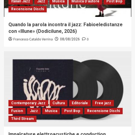
Italian Jazz
Jazz
Musica
Musica D'autore
Post Bop
Recensione Dischi
Quando la parola incontra il jazz: Fabioeledistanze
con «Illune» (Dodicilune, 2026)
Francesco Cataldo Verrina
0
08/08/2026
Contemporary Jazz
Cultura
Editoriale
Free jazz
Fusion
Jazz
Musica
Post Bop
Recensione Dischi
Third Stream
Impalcature elettroacustiche e conduction