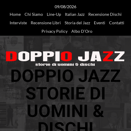
Vai
09/08/2026
al
Home
Chi Siamo
Line-Up
Italian Jazz
Recensione Dischi
contenuto
Interviste
Recensione Libri
Storia del Jazz
Eventi
Contatti
Privacy Policy
Albo D’Oro
DOPPIO JAZZ
STORIE DI
UOMINI &
DISCHI