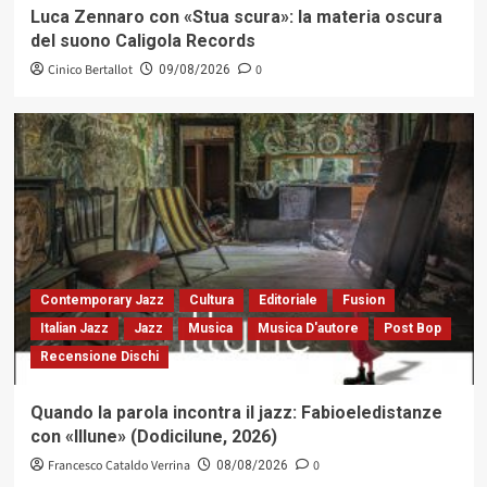
Luca Zennaro con «Stua scura»: la materia oscura
del suono Caligola Records
Cinico Bertallot
0
09/08/2026
Contemporary Jazz
Cultura
Editoriale
Fusion
Italian Jazz
Jazz
Musica
Musica D'autore
Post Bop
Recensione Dischi
Quando la parola incontra il jazz: Fabioeledistanze
con «Illune» (Dodicilune, 2026)
Francesco Cataldo Verrina
0
08/08/2026