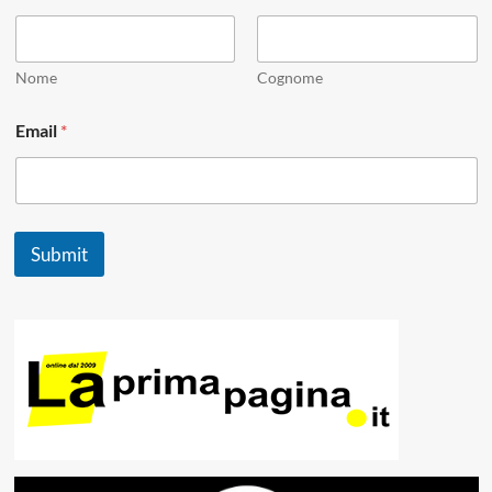
m
e
*
*
Nome
Cognome
Email
*
Submit