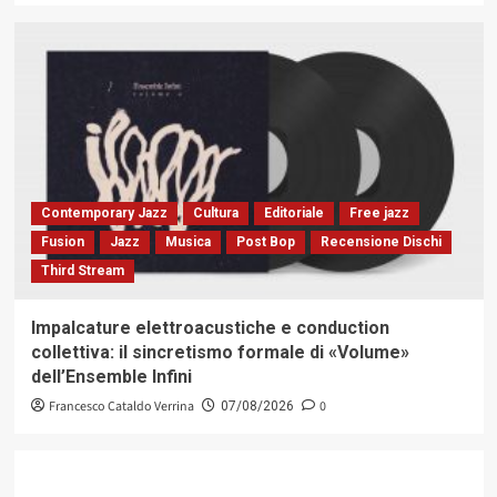
Contemporary Jazz
Cultura
Editoriale
Free jazz
Fusion
Jazz
Musica
Post Bop
Recensione Dischi
Third Stream
Impalcature elettroacustiche e conduction
collettiva: il sincretismo formale di «Volume»
dell’Ensemble Infini
Francesco Cataldo Verrina
0
07/08/2026