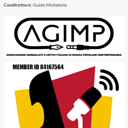
Condirettore
: Guido Michelone