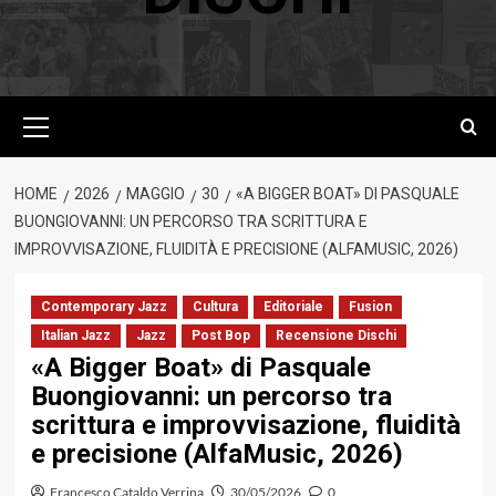
Menu
principale
HOME
2026
MAGGIO
30
«A BIGGER BOAT» DI PASQUALE
BUONGIOVANNI: UN PERCORSO TRA SCRITTURA E
IMPROVVISAZIONE, FLUIDITÀ E PRECISIONE (ALFAMUSIC, 2026)
Contemporary Jazz
Cultura
Editoriale
Fusion
Italian Jazz
Jazz
Post Bop
Recensione Dischi
«A Bigger Boat» di Pasquale
Buongiovanni: un percorso tra
scrittura e improvvisazione, fluidità
e precisione (AlfaMusic, 2026)
Francesco Cataldo Verrina
30/05/2026
0