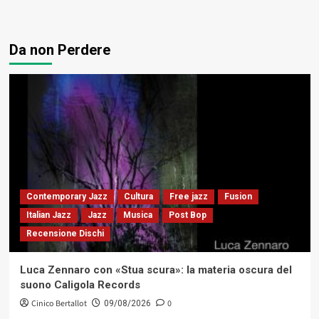
Da non Perdere
Contemporary Jazz
Cultura
Free jazz
Fusion
Italian Jazz
Jazz
Musica
Post Bop
Recensione Dischi
Luca Zennaro con «Stua scura»: la materia oscura del
suono Caligola Records
Cinico Bertallot
0
09/08/2026