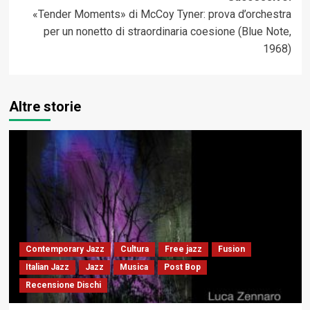
«Tender Moments» di McCoy Tyner: prova d’orchestra
per un nonetto di straordinaria coesione (Blue Note,
1968)
Altre storie
Contemporary Jazz
Cultura
Free jazz
Fusion
Italian Jazz
Jazz
Musica
Post Bop
Recensione Dischi