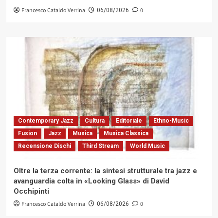
Francesco Cataldo Verrina
0
06/08/2026
Contemporary Jazz
Cultura
Editoriale
Ethno-Music
Fusion
Jazz
Musica
Musica Classica
Recensione Dischi
Third Stream
World Music
Oltre la terza corrente: la sintesi strutturale tra jazz e
avanguardia colta in «Looking Glass» di David
Occhipinti
Francesco Cataldo Verrina
0
06/08/2026