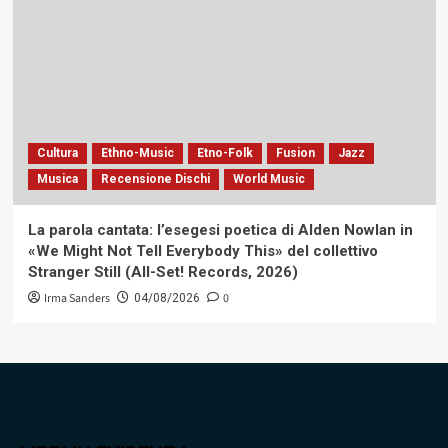
Cultura
Ethno-Music
Etno-Folk
Fusion
Jazz
Musica
Recensione Dischi
World Music
La parola cantata: l’esegesi poetica di Alden Nowlan in
«We Might Not Tell Everybody This» del collettivo
Stranger Still (All-Set! Records, 2026)
Irma Sanders
0
04/08/2026