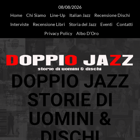
Vai
08/08/2026
al
Home
Chi Siamo
Line-Up
Italian Jazz
Recensione Dischi
contenuto
Interviste
Recensione Libri
Storia del Jazz
Eventi
Contatti
Privacy Policy
Albo D’Oro
DOPPIO JAZZ
STORIE DI
UOMINI &
DISCHI