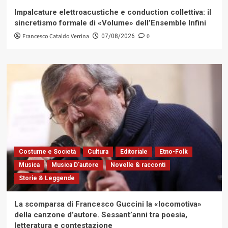
Impalcature elettroacustiche e conduction collettiva: il
sincretismo formale di «Volume» dell’Ensemble Infini
Francesco Cataldo Verrina
0
07/08/2026
Costume e Società
Cultura
Editoriale
Etno-Folk
Musica
Musica D'autore
Novelle & racconti
Storie & Leggende
La scomparsa di Francesco Guccini la «locomotiva»
della canzone d’autore. Sessant’anni tra poesia,
letteratura e contestazione