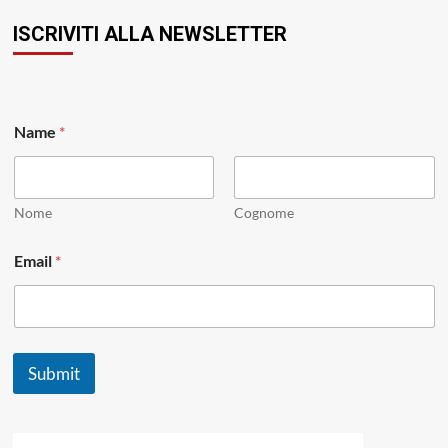
ISCRIVITI ALLA NEWSLETTER
Name
*
Nome
Cognome
E
Email
*
m
a
i
l
N
a
Submit
m
e
*