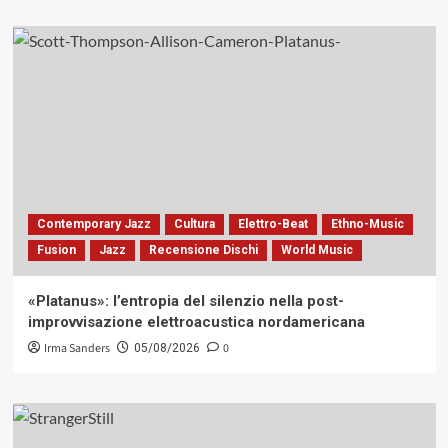
Contemporary Jazz
Cultura
Elettro-Beat
Ethno-Music
Fusion
Jazz
Recensione Dischi
World Music
«Platanus»: l’entropia del silenzio nella post-
improvvisazione elettroacustica nordamericana
Irma Sanders
0
05/08/2026