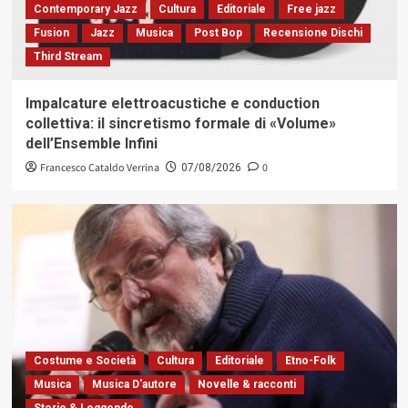
Contemporary Jazz
Cultura
Editoriale
Free jazz
Fusion
Jazz
Musica
Post Bop
Recensione Dischi
Third Stream
Impalcature elettroacustiche e conduction
collettiva: il sincretismo formale di «Volume»
dell’Ensemble Infini
Francesco Cataldo Verrina
0
07/08/2026
Costume e Società
Cultura
Editoriale
Etno-Folk
Musica
Musica D'autore
Novelle & racconti