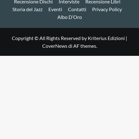
Recensione Dischi
Interviste
Recensione Libri
Storia del Jazz
Eventi
Contatti
Privacy Policy
Albo D’Oro
Copyright © All Rights Reserved by Kriterius Edizioni
|
CoverNews
di AF themes.