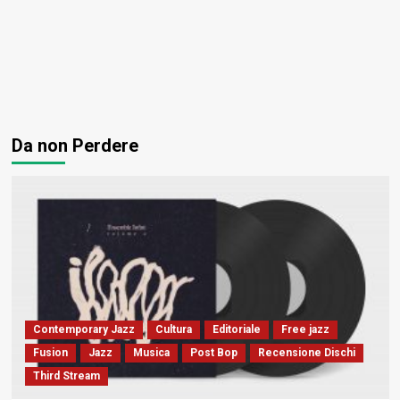
Da non Perdere
Contemporary Jazz
Cultura
Editoriale
Free jazz
Fusion
Jazz
Musica
Post Bop
Recensione Dischi
Third Stream