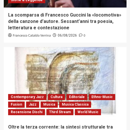
Storie & Leggende
La scomparsa di Francesco Guccini la «locomotiva»
della canzone d’autore. Sessant’anni tra poesia,
letteratura e contestazione
Francesco Cataldo Verrina
0
06/08/2026
Contemporary Jazz
Cultura
Editoriale
Ethno-Music
Fusion
Jazz
Musica
Musica Classica
Recensione Dischi
Third Stream
World Music
Oltre la terza corrente: la sintesi strutturale tra