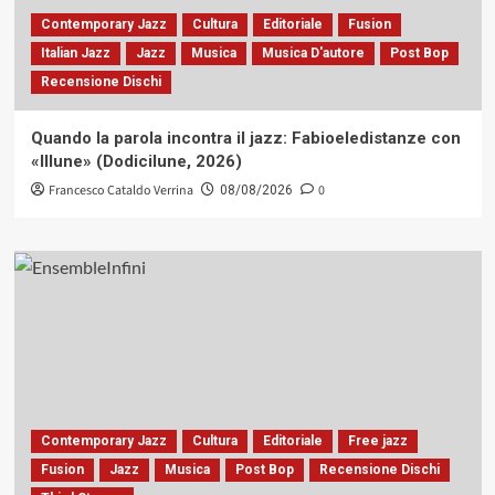
Contemporary Jazz
Cultura
Editoriale
Fusion
Italian Jazz
Jazz
Musica
Musica D'autore
Post Bop
Recensione Dischi
Quando la parola incontra il jazz: Fabioeledistanze con
«Illune» (Dodicilune, 2026)
Francesco Cataldo Verrina
0
08/08/2026
Contemporary Jazz
Cultura
Editoriale
Free jazz
Fusion
Jazz
Musica
Post Bop
Recensione Dischi