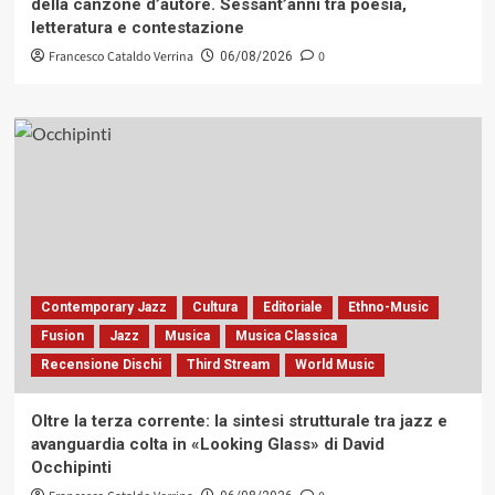
della canzone d’autore. Sessant’anni tra poesia,
letteratura e contestazione
Francesco Cataldo Verrina
0
06/08/2026
Contemporary Jazz
Cultura
Editoriale
Ethno-Music
Fusion
Jazz
Musica
Musica Classica
Recensione Dischi
Third Stream
World Music
Oltre la terza corrente: la sintesi strutturale tra jazz e
avanguardia colta in «Looking Glass» di David
Occhipinti