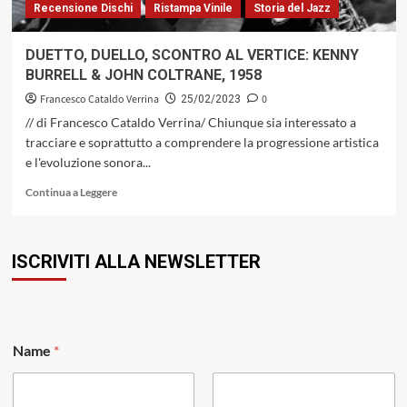
Recensione Dischi
Ristampa Vinile
Storia del Jazz
DUETTO, DUELLO, SCONTRO AL VERTICE: KENNY
BURRELL & JOHN COLTRANE, 1958
Francesco Cataldo Verrina
0
25/02/2023
// di Francesco Cataldo Verrina/ Chiunque sia interessato a
tracciare e soprattutto a comprendere la progressione artistica
e l'evoluzione sonora...
Leggi
Continua a Leggere
di
più
su
ISCRIVITI ALLA NEWSLETTER
DUETTO,
DUELLO,
SCONTRO
AL
VERTICE:
KENNY
Name
*
BURRELL
&
JOHN