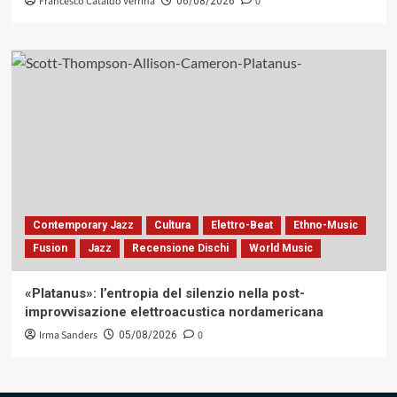
Francesco Cataldo Verrina
0
06/08/2026
Contemporary Jazz
Cultura
Elettro-Beat
Ethno-Music
Fusion
Jazz
Recensione Dischi
World Music
«Platanus»: l’entropia del silenzio nella post-
improvvisazione elettroacustica nordamericana
Irma Sanders
0
05/08/2026