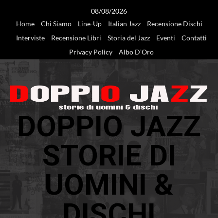
Vai
08/08/2026
al
Home
Chi Siamo
Line-Up
Italian Jazz
Recensione Dischi
contenuto
Interviste
Recensione Libri
Storia del Jazz
Eventi
Contatti
Privacy Policy
Albo D’Oro
DOPPIO JAZZ
STORIE DI
UOMINI &
DISCHI