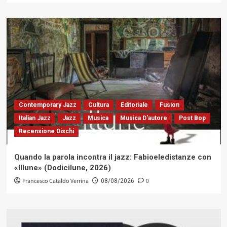
Contemporary Jazz
Cultura
Editoriale
Fusion
Italian Jazz
Jazz
Musica
Musica D'autore
Post Bop
Recensione Dischi
Quando la parola incontra il jazz: Fabioeledistanze con
«Illune» (Dodicilune, 2026)
Francesco Cataldo Verrina
0
08/08/2026