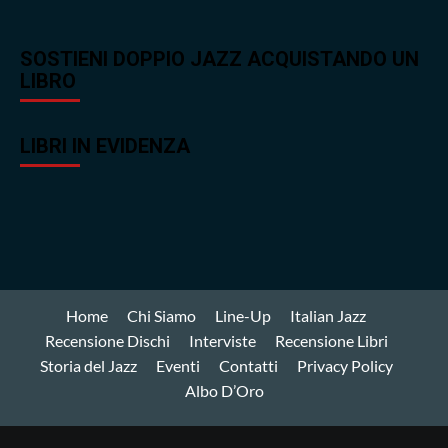
SOSTIENI DOPPIO JAZZ ACQUISTANDO UN
LIBRO
LIBRI IN EVIDENZA
Home
Chi Siamo
Line-Up
Italian Jazz
Recensione Dischi
Interviste
Recensione Libri
Storia del Jazz
Eventi
Contatti
Privacy Policy
Albo D’Oro