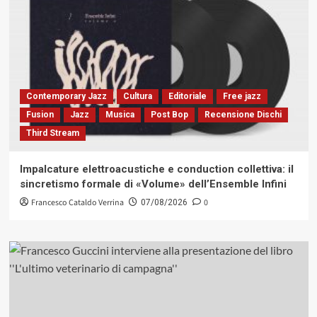
Contemporary Jazz
Cultura
Editoriale
Free jazz
Fusion
Jazz
Musica
Post Bop
Recensione Dischi
Third Stream
Impalcature elettroacustiche e conduction collettiva: il
sincretismo formale di «Volume» dell’Ensemble Infini
Francesco Cataldo Verrina
0
07/08/2026