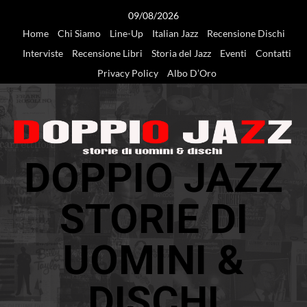
Vai
09/08/2026
al
Home
Chi Siamo
Line-Up
Italian Jazz
Recensione Dischi
contenuto
Interviste
Recensione Libri
Storia del Jazz
Eventi
Contatti
Privacy Policy
Albo D’Oro
DOPPIO JAZZ
STORIE DI
UOMINI &
DISCHI