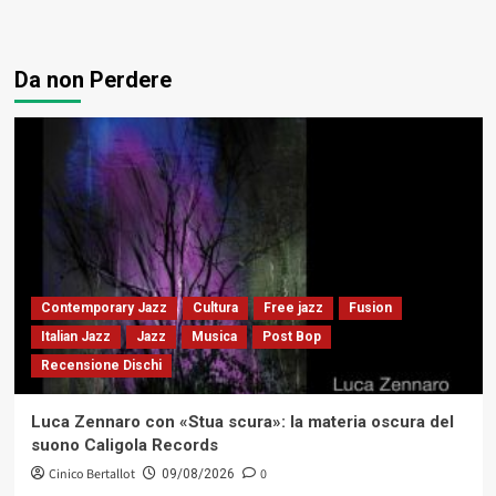
Da non Perdere
Contemporary Jazz
Cultura
Free jazz
Fusion
Italian Jazz
Jazz
Musica
Post Bop
Recensione Dischi
Luca Zennaro con «Stua scura»: la materia oscura del
suono Caligola Records
Cinico Bertallot
0
09/08/2026