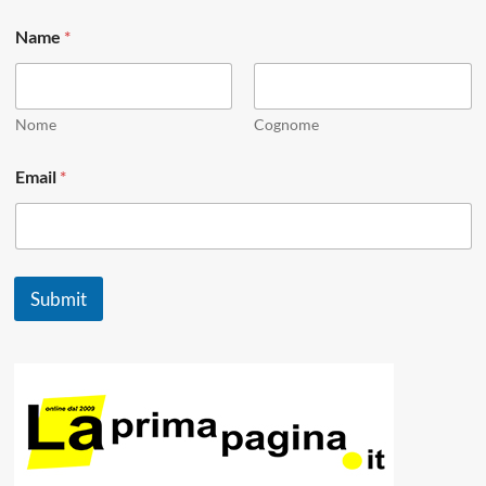
*
Name
*
*
N
a
m
e
Nome
Cognome
Email
*
Submit