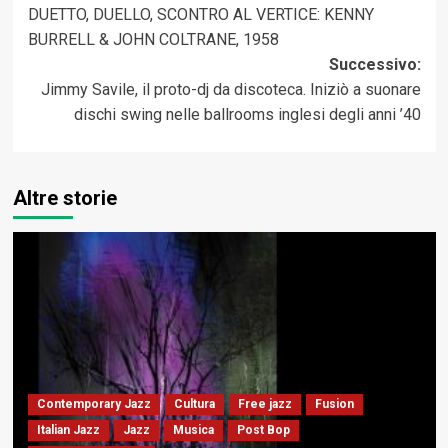
DUETTO, DUELLO, SCONTRO AL VERTICE: KENNY
articolo
BURRELL & JOHN COLTRANE, 1958
Successivo:
Jimmy Savile, il proto-dj da discoteca. Iniziò a suonare
dischi swing nelle ballrooms inglesi degli anni ’40
Altre storie
Contemporary Jazz
Cultura
Free jazz
Fusion
Italian Jazz
Jazz
Musica
Post Bop