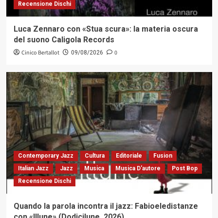
Recensione Dischi
Luca Zennaro con «Stua scura»: la materia oscura
del suono Caligola Records
Cinico Bertallot
0
09/08/2026
Contemporary Jazz
Cultura
Editoriale
Fusion
Italian Jazz
Jazz
Musica
Musica D'autore
Post Bop
Recensione Dischi
Quando la parola incontra il jazz: Fabioeledistanze
con «Illune» (Dodicilune, 2026)