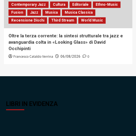
Contemporary Jazz
Cultura
Editoriale
Ethno-Music
Fusion
Jazz
Musica
Musica Classica
Recensione Dischi
Third Stream
World Music
Oltre la terza corrente: la sintesi strutturale tra jazz e
avanguardia colta in «Looking Glass» di David
Occhipinti
Francesco Cataldo Verrina
0
06/08/2026
LIBRI IN EVIDENZA