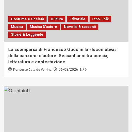
Costume e Società
Cultura
Editoriale
Etno-Folk
Musica
Musica D'autore
Novelle & racconti
Storie & Leggende
La scomparsa di Francesco Guccini la «locomotiva»
della canzone d’autore. Sessant’anni tra poesia,
letteratura e contestazione
Francesco Cataldo Verrina
0
06/08/2026