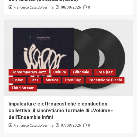
Francesco Cataldo Verrina
0
08/08/2026
Contemporary Jazz
Cultura
Editoriale
Free jazz
Fusion
Jazz
Musica
Post Bop
Recensione Dischi
Third Stream
Impalcature elettroacustiche e conduction
collettiva: il sincretismo formale di «Volume»
dell’Ensemble Infini
Francesco Cataldo Verrina
0
07/08/2026