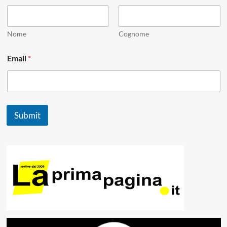
m
a
i
l
Nome
Cognome
E
m
Email
*
a
i
l
Submit