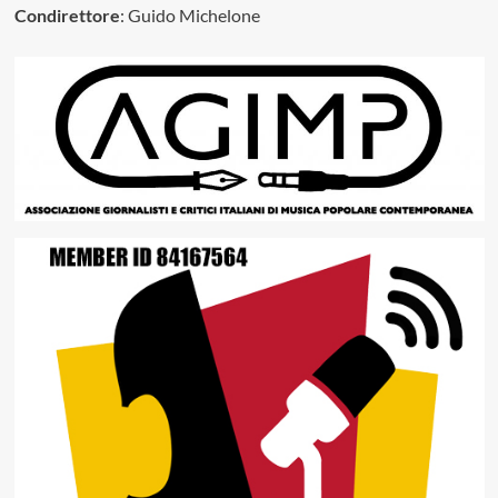
Condirettore
: Guido Michelone