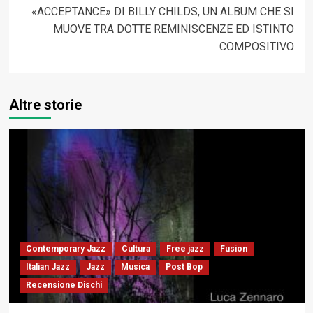
«ACCEPTANCE» DI BILLY CHILDS, UN ALBUM CHE SI
MUOVE TRA DOTTE REMINISCENZE ED ISTINTO
COMPOSITIVO
Altre storie
Contemporary Jazz
Cultura
Free jazz
Fusion
Italian Jazz
Jazz
Musica
Post Bop
Recensione Dischi