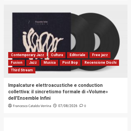
Contemporary Jazz
Cultura
Editoriale
Free jazz
Fusion
Jazz
Musica
Post Bop
Recensione Dischi
Third Stream
Impalcature elettroacustiche e conduction
collettiva: il sincretismo formale di «Volume»
dell’Ensemble Infini
Francesco Cataldo Verrina
0
07/08/2026