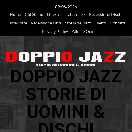
Vai
09/08/2026
al
Home
Chi Siamo
Line-Up
Italian Jazz
Recensione Dischi
contenuto
Interviste
Recensione Libri
Storia del Jazz
Eventi
Contatti
Privacy Policy
Albo D’Oro
DOPPIO JAZZ
STORIE DI
UOMINI &
DISCHI