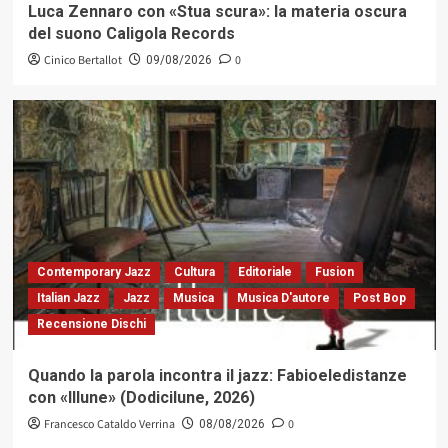
Luca Zennaro con «Stua scura»: la materia oscura
del suono Caligola Records
Cinico Bertallot
0
09/08/2026
Contemporary Jazz
Cultura
Editoriale
Fusion
Italian Jazz
Jazz
Musica
Musica D'autore
Post Bop
Recensione Dischi
Quando la parola incontra il jazz: Fabioeledistanze
con «Illune» (Dodicilune, 2026)
Francesco Cataldo Verrina
0
08/08/2026