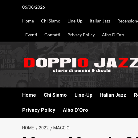
Vai
06/08/2026
al
contenuto
Home
Chi Siamo
Line-Up
Italian Jazz
Recension
Eventi
Contatti
Privacy Policy
Albo D’Oro
DOPPIO JAZZ STORIE DI UOMINI & DISCHI
Home
Chi Siamo
Line-Up
Italian Jazz
R
Privacy Policy
Albo D’Oro
HOME
2022
MAGGIO