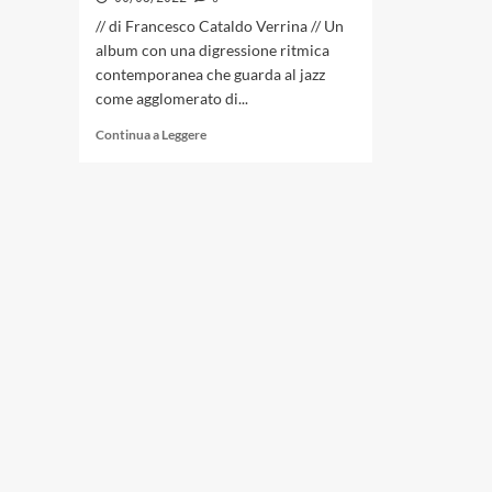
// di Francesco Cataldo Verrina // Un
album con una digressione ritmica
contemporanea che guarda al jazz
come agglomerato di...
Leggi
Continua a Leggere
di
più
su
Vittorio
De
Angelis
con
«Perspective»
un
viaggio
affascinante
sui
territori
della
musica
afro-
americana