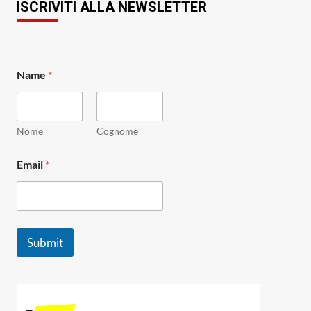
ISCRIVITI ALLA NEWSLETTER
Name
*
Nome
Cognome
E
Email
*
m
a
i
l
*
E
Submit
m
a
i
l