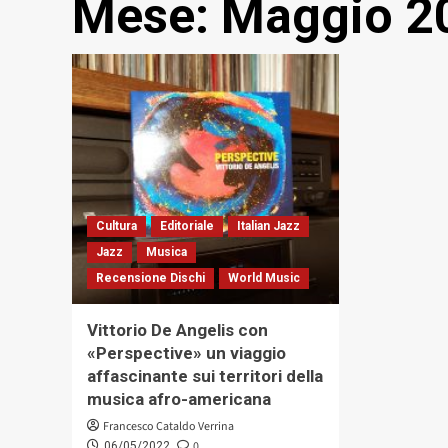
Mese:
Maggio 2
Cultura
Editoriale
Italian Jazz
Jazz
Musica
Recensione Dischi
World Music
Vittorio De Angelis con
«Perspective» un viaggio
affascinante sui territori della
musica afro-americana
Francesco Cataldo Verrina
0
06/05/2022