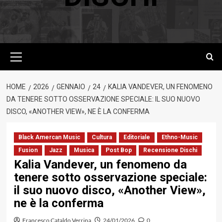
Menu
principale
HOME
2026
GENNAIO
24
KALIA VANDEVER, UN FENOMENO
DA TENERE SOTTO OSSERVAZIONE SPECIALE: IL SUO NUOVO
DISCO, «ANOTHER VIEW», NE È LA CONFERMA
Black Amercan Music
Cultura
Editoriale
Ethno-Music
Fusion
Jazz
Musica
Post Bop
Recensione Dischi
Kalia Vandever, un fenomeno da
tenere sotto osservazione speciale:
il suo nuovo disco, «Another View»,
ne è la conferma
Francesco Cataldo Verrina
24/01/2026
0