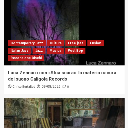
Contemporary Jazz
Cultura
Free jazz
Fusion
Italian Jazz
Jazz
Musica
Post Bop
Recensione Dischi
Luca Zennaro con «Stua scura»: la materia oscura
del suono Caligola Records
Cinico Bertallot
0
09/08/2026