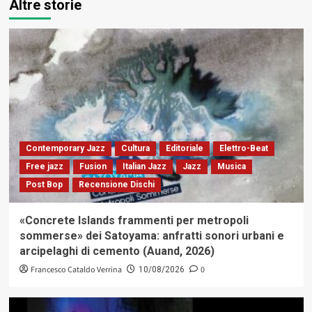
Altre storie
Contemporary Jazz
Cultura
Editoriale
Elettro-Beat
Free jazz
Fusion
Italian Jazz
Jazz
Musica
Post Bop
Recensione Dischi
«Concrete Islands frammenti per metropoli
sommerse» dei Satoyama: anfratti sonori urbani e
arcipelaghi di cemento (Auand, 2026)
Francesco Cataldo Verrina
0
10/08/2026