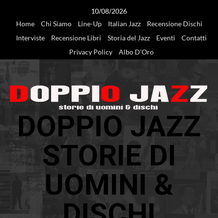
Vai
10/08/2026
al
Home
Chi Siamo
Line-Up
Italian Jazz
Recensione Dischi
contenuto
Interviste
Recensione Libri
Storia del Jazz
Eventi
Contatti
Privacy Policy
Albo D’Oro
DOPPIO JAZZ
STORIE DI
UOMINI &
DISCHI