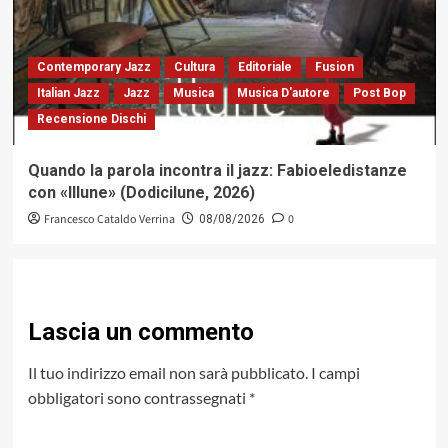
Contemporary Jazz
Cultura
Editoriale
Fusion
Italian Jazz
Jazz
Musica
Musica D'autore
Post Bop
Recensione Dischi
Quando la parola incontra il jazz: Fabioeledistanze
con «Illune» (Dodicilune, 2026)
Francesco Cataldo Verrina
0
08/08/2026
Lascia un commento
Il tuo indirizzo email non sarà pubblicato.
I campi
obbligatori sono contrassegnati
*