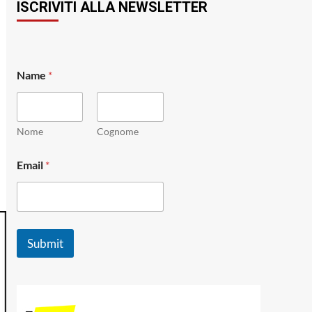
ISCRIVITI ALLA NEWSLETTER
N
Name
*
a
m
e
E
m
Nome
Cognome
a
i
Email
*
l
*
Submit