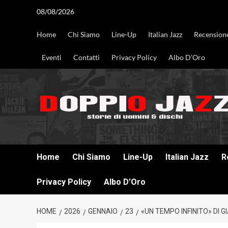
Vai
08/08/2026
al
contenuto
Home
Chi Siamo
Line-Up
Italian Jazz
Recension
Eventi
Contatti
Privacy Policy
Albo D’Oro
DOPPIO JAZZ STORIE DI UOMINI & DISCHI
Home
Chi Siamo
Line-Up
Italian Jazz
R
Privacy Policy
Albo D’Oro
HOME
2026
GENNAIO
23
«UN TEMPO INFINITO» DI 