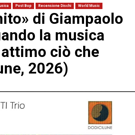
usica
Post Bop
Recensione Dischi
World Music
ito» di Giampaolo
quando la musica
 attimo ciò che
une, 2026)