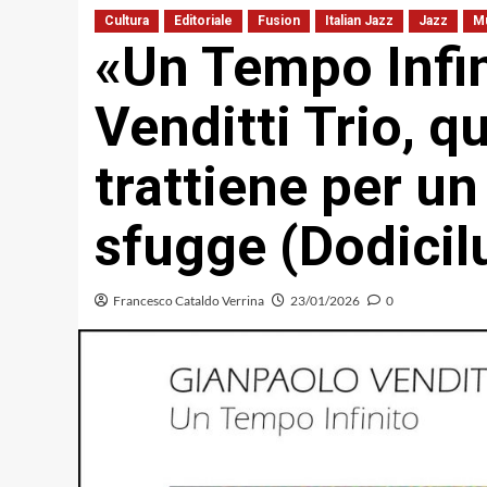
Cultura
Editoriale
Fusion
Italian Jazz
Jazz
M
«Un Tempo Infin
Venditti Trio, 
trattiene per un
sfugge (Dodicil
Francesco Cataldo Verrina
23/01/2026
0