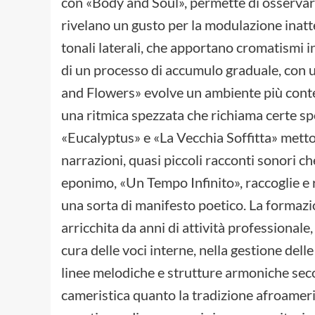
con «Body and Soul», permette di osservare 
rivelano un gusto per la modulazione inatte
tonali laterali, che apportano cromatismi 
di un processo di accumulo graduale, con 
and Flowers» evolve un ambiente più conte
una ritmica spezzata che richiama certe sp
«Eucalyptus» e «La Vecchia Soffitta» metton
narrazioni, quasi piccoli racconti sonori ch
eponimo, «Un Tempo Infinito», raccoglie e ri
una sorta di manifesto poetico. La formazio
arricchita da anni di attività professionale
cura delle voci interne, nella gestione delle
linee melodiche e strutture armoniche seco
cameristica quanto la tradizione afroameri