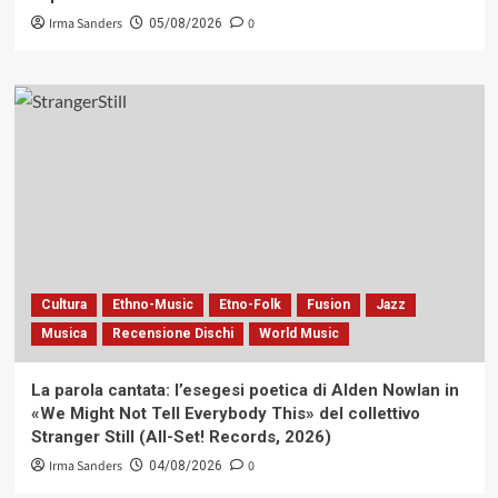
Irma Sanders
0
05/08/2026
Cultura
Ethno-Music
Etno-Folk
Fusion
Jazz
Musica
Recensione Dischi
World Music
La parola cantata: l’esegesi poetica di Alden Nowlan in
«We Might Not Tell Everybody This» del collettivo
Stranger Still (All-Set! Records, 2026)
Irma Sanders
0
04/08/2026