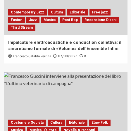
Contemporary Jazz
Cultura
Editoriale
Free jazz
Fusion
Jazz
Musica
Post Bop
Recensione Dischi
Third Stream
Impalcature elettroacustiche e conduction collettiva: il
sincretismo formale di «Volume» dell’Ensemble Infini
Francesco Cataldo Verrina
0
07/08/2026
Costume e Società
Cultura
Editoriale
Etno-Folk
Musica
Musica D'autore
Novelle & racconti