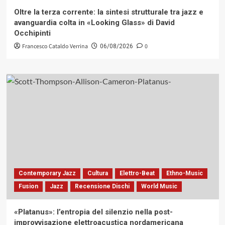
Oltre la terza corrente: la sintesi strutturale tra jazz e
avanguardia colta in «Looking Glass» di David
Occhipinti
Francesco Cataldo Verrina
0
06/08/2026
Contemporary Jazz
Cultura
Elettro-Beat
Ethno-Music
Fusion
Jazz
Recensione Dischi
World Music
«Platanus»: l’entropia del silenzio nella post-
improvvisazione elettroacustica nordamericana