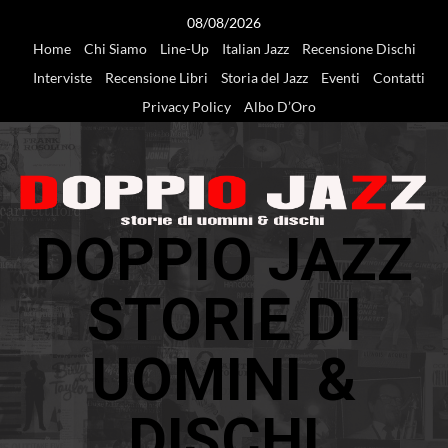
Vai
08/08/2026
al
Home
Chi Siamo
Line-Up
Italian Jazz
Recensione Dischi
contenuto
Interviste
Recensione Libri
Storia del Jazz
Eventi
Contatti
Privacy Policy
Albo D’Oro
DOPPIO JAZZ
STORIE DI
UOMINI &
DISCHI