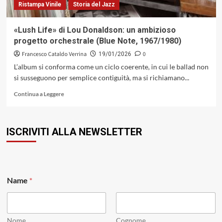
Ristampa Vinile
Storia del Jazz
«Lush Life» di Lou Donaldson: un ambizioso
progetto orchestrale (Blue Note, 1967/1980)
Francesco Cataldo Verrina
0
19/01/2026
L’album si conforma come un ciclo coerente, in cui le ballad non
si susseguono per semplice contiguità, ma si richiamano...
Leggi
Continua a Leggere
di
più
su
ISCRIVITI ALLA NEWSLETTER
«Lush
Life»
di
Lou
Donaldson:
E
un
Name
*
m
ambizioso
a
progetto
i
orchestrale
l
(Blue
E
Nome
Cognome