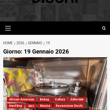
Menu
principale
HOME
2026
GENNAIO
19
Giorno:
19 Gennaio 2026
African-American
Bebop
Cultura
Editoriale
Hard Bop
Jazz
Musica
Recensione Dischi