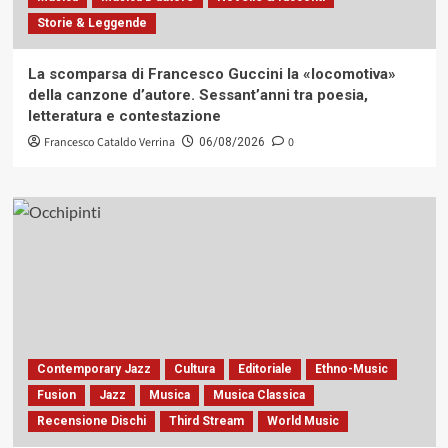
Storie & Leggende
La scomparsa di Francesco Guccini la «locomotiva»
della canzone d’autore. Sessant’anni tra poesia,
letteratura e contestazione
Francesco Cataldo Verrina
0
06/08/2026
Contemporary Jazz
Cultura
Editoriale
Ethno-Music
Fusion
Jazz
Musica
Musica Classica
Recensione Dischi
Third Stream
World Music