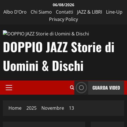
Vai
06/08/2026
al
Albo D’Oro
Chi Siamo
Contatti
JAZZ & LIBRI
Line-Up
contenuto
Privacy Policy
DOPPIO JAZZ Storie di
Uomini & Dischi
GUARDA VIDEO
Menu
principale
Home
2025
Novembre
13
African-American
Bebop
Cultura
Editoriale
Hard Bop