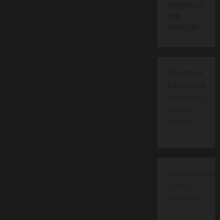
DOPPIOJAZZ
WEB
MAGAZINE
Direttore
Editoriale
:
Francesco
Cataldo
Verrina
Condirettore
:
Guido
Michelone