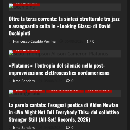
World Music
Oltre la terza corrente: la sintesi strutturale tra jazz
e avanguardia colta in «Looking Glass» di David
Occhipinti
Contemporary Jazz
Cultura
Elettro-Beat
Francesco Cataldo Verrina
06/08/2026
0
Ethno-Music
Fusion
Jazz
Recensione Dischi
World Music
«Platanus»: l’entropia del silenzio nella post-
improvvisazione elettroacustica nordamericana
Irma Sanders
05/08/2026
0
Cultura
Ethno-Music
Etno-Folk
Fusion
Jazz
Musica
Recensione Dischi
World Music
La parola cantata: l’esegesi poetica di Alden Nowlan
in «We Might Not Tell Everybody This» del collettivo
Stranger Still (All-Set! Records, 2026)
Cinema & Teatro
Concerti
Costume e Società
Irma Sanders
04/08/2026
0
Cultura
Italian Jazz
Jazz
Musica