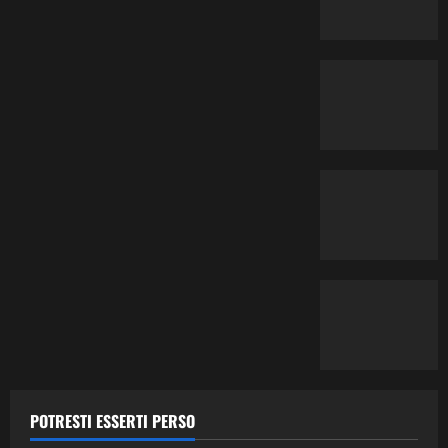
Contemporary Jazz
Cultura
Editoriale
Ethno-Music
Fusion
Jazz
Musica
POTRESTI ESSERTI PERSO
Musica Classica
Recensione Dischi
Third Stream