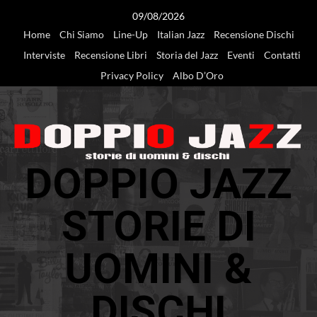
Vai
09/08/2026
al
Home
Chi Siamo
Line-Up
Italian Jazz
Recensione Dischi
contenuto
Interviste
Recensione Libri
Storia del Jazz
Eventi
Contatti
Privacy Policy
Albo D’Oro
DOPPIO JAZZ
STORIE DI
UOMINI &
DISCHI