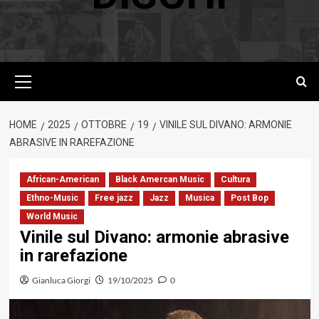
Menu
principale
HOME
2025
OTTOBRE
19
VINILE SUL DIVANO: ARMONIE
ABRASIVE IN RAREFAZIONE
African-American
Black Amercan Music
Cultura
Ethno-Music
Free jazz
Jazz
Musica
Post Bop
World Music
Vinile sul Divano: armonie abrasive
in rarefazione
Gianluca Giorgi
19/10/2025
0