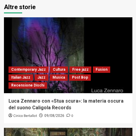
Altre storie
Contemporary Jazz
Cultura
Free jazz
Fusion
Italian Jazz
Jazz
Musica
Post Bop
Recensione Dischi
Luca Zennaro con «Stua scura»: la materia oscura
del suono Caligola Records
Cinico Bertallot
0
09/08/2026