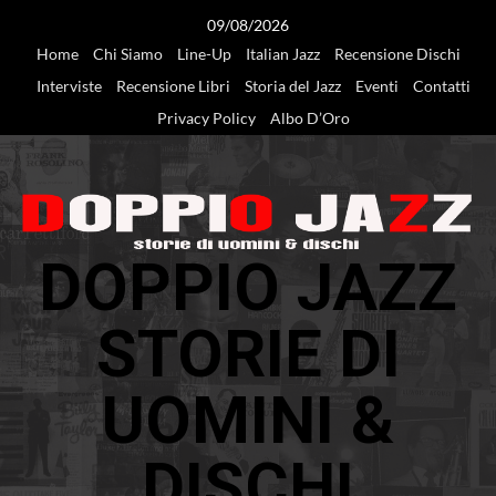
Vai
09/08/2026
al
Home
Chi Siamo
Line-Up
Italian Jazz
Recensione Dischi
contenuto
Interviste
Recensione Libri
Storia del Jazz
Eventi
Contatti
Privacy Policy
Albo D’Oro
DOPPIO JAZZ
STORIE DI
UOMINI &
DISCHI