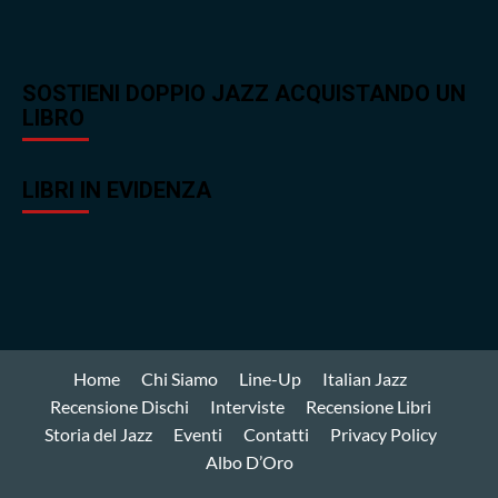
SOSTIENI DOPPIO JAZZ ACQUISTANDO UN
LIBRO
LIBRI IN EVIDENZA
Home
Chi Siamo
Line-Up
Italian Jazz
Recensione Dischi
Interviste
Recensione Libri
Storia del Jazz
Eventi
Contatti
Privacy Policy
Albo D’Oro