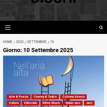
Menu
principale
HOME
2025
SETTEMBRE
10
Giorno:
10 Settembre 2025
Arte & Poesia
Cinema & Teatro
Colonna Sonora
Cultura
Editoriale
Ethno-Music
Italian Jazz
Jazz