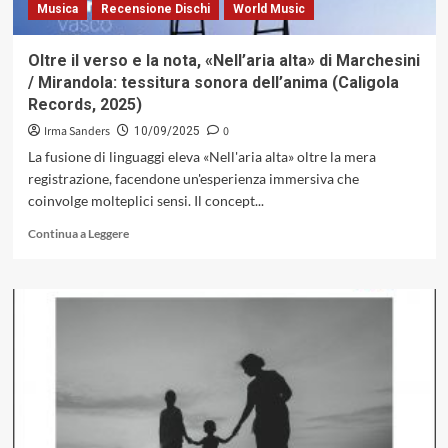
Musica
Recensione Dischi
World Music
Oltre il verso e la nota, «Nell’aria alta» di Marchesini
/ Mirandola: tessitura sonora dell’anima (Caligola
Records, 2025)
Irma Sanders
0
10/09/2025
La fusione di linguaggi eleva «Nell'aria alta» oltre la mera
registrazione, facendone un'esperienza immersiva che
coinvolge molteplici sensi. Il concept...
Leggi
Continua a Leggere
di
più
su
Oltre
il
verso
e
la
nota,
«Nell’aria
alta»