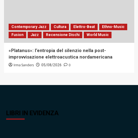
Contemporary Jazz
Cultura
Elettro-Beat
Ethno-Music
Fusion
Jazz
Recensione Dischi
World Music
«Platanus»: l’entropia del silenzio nella post-
improvvisazione elettroacustica nordamericana
Irma Sanders
0
05/08/2026
LIBRI IN EVIDENZA