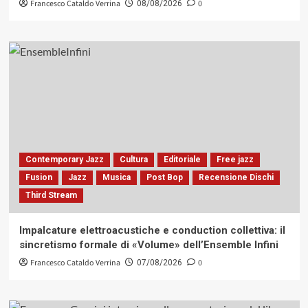
Francesco Cataldo Verrina
0
08/08/2026
Contemporary Jazz
Cultura
Editoriale
Free jazz
Fusion
Jazz
Musica
Post Bop
Recensione Dischi
Third Stream
Impalcature elettroacustiche e conduction collettiva: il
sincretismo formale di «Volume» dell’Ensemble Infini
Francesco Cataldo Verrina
0
07/08/2026