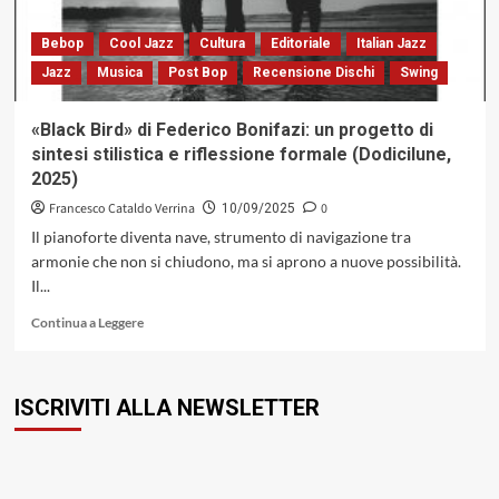
di
Marchesini
Bebop
Cool Jazz
Cultura
Editoriale
Italian Jazz
/
Jazz
Musica
Post Bop
Recensione Dischi
Swing
Mirandola:
tessitura
sonora
«Black Bird» di Federico Bonifazi: un progetto di
dell’anima
sintesi stilistica e riflessione formale (Dodicilune,
(Caligola
2025)
Records,
2025)
Francesco Cataldo Verrina
0
10/09/2025
Il pianoforte diventa nave, strumento di navigazione tra
armonie che non si chiudono, ma si aprono a nuove possibilità.
Il...
Leggi
Continua a Leggere
di
più
su
ISCRIVITI ALLA NEWSLETTER
«Black
Bird»
di
Federico
Bonifazi: