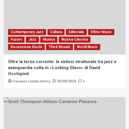
Contemporary Jazz
Cultura
Editoriale
Ethno-Music
Fusion
Jazz
Musica
Musica Classica
Recensione Dischi
Third Stream
World Music
Oltre la terza corrente: la sintesi strutturale tra jazz e
avanguardia colta in «Looking Glass» di David
Occhipinti
Francesco Cataldo Verrina
0
06/08/2026