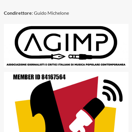
Condirettore
: Guido Michelone