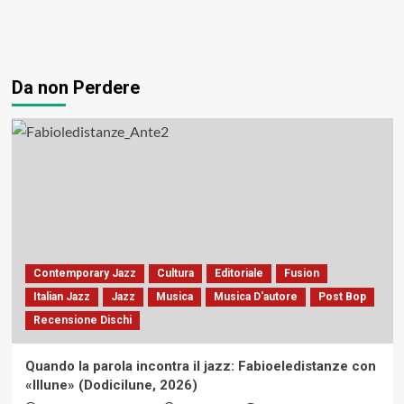
Da non Perdere
Contemporary Jazz
Cultura
Editoriale
Fusion
Italian Jazz
Jazz
Musica
Musica D'autore
Post Bop
Recensione Dischi
Quando la parola incontra il jazz: Fabioeledistanze con
«Illune» (Dodicilune, 2026)