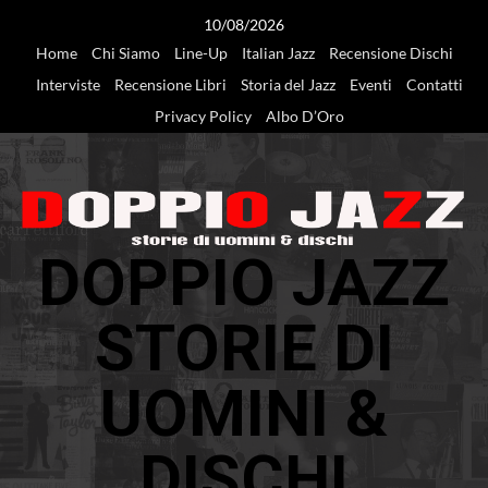
Vai
10/08/2026
al
Home
Chi Siamo
Line-Up
Italian Jazz
Recensione Dischi
contenuto
Interviste
Recensione Libri
Storia del Jazz
Eventi
Contatti
Privacy Policy
Albo D’Oro
DOPPIO JAZZ
STORIE DI
UOMINI &
DISCHI