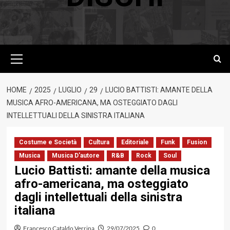
Menu
principale
HOME
2025
LUGLIO
29
LUCIO BATTISTI: AMANTE DELLA
MUSICA AFRO-AMERICANA, MA OSTEGGIATO DAGLI
INTELLETTUALI DELLA SINISTRA ITALIANA
Costume e Società
Cultura
Editoriale
Funk
Fusion
Musica
Musica D'autore
R&B
Rock
Soul
Lucio Battisti: amante della musica
afro-americana, ma osteggiato
dagli intellettuali della sinistra
italiana
Francesco Cataldo Verrina
29/07/2025
0