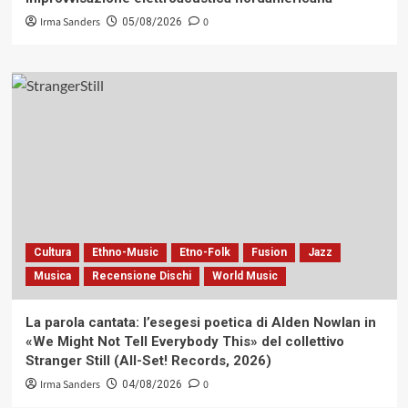
Irma Sanders
0
05/08/2026
Cultura
Ethno-Music
Etno-Folk
Fusion
Jazz
Musica
Recensione Dischi
World Music
La parola cantata: l’esegesi poetica di Alden Nowlan in
«We Might Not Tell Everybody This» del collettivo
Stranger Still (All-Set! Records, 2026)
Irma Sanders
0
04/08/2026