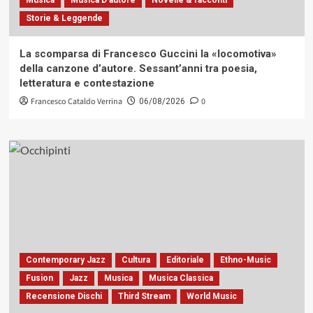
Storie & Leggende
La scomparsa di Francesco Guccini la «locomotiva»
della canzone d’autore. Sessant’anni tra poesia,
letteratura e contestazione
Francesco Cataldo Verrina
0
06/08/2026
Contemporary Jazz
Cultura
Editoriale
Ethno-Music
Fusion
Jazz
Musica
Musica Classica
Recensione Dischi
Third Stream
World Music