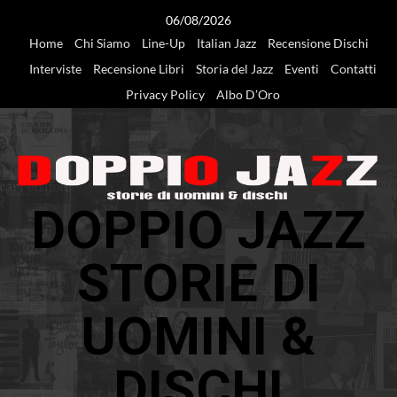
Vai
06/08/2026
al
Home
Chi Siamo
Line-Up
Italian Jazz
Recensione Dischi
contenuto
Interviste
Recensione Libri
Storia del Jazz
Eventi
Contatti
Privacy Policy
Albo D’Oro
DOPPIO JAZZ
STORIE DI
UOMINI &
DISCHI