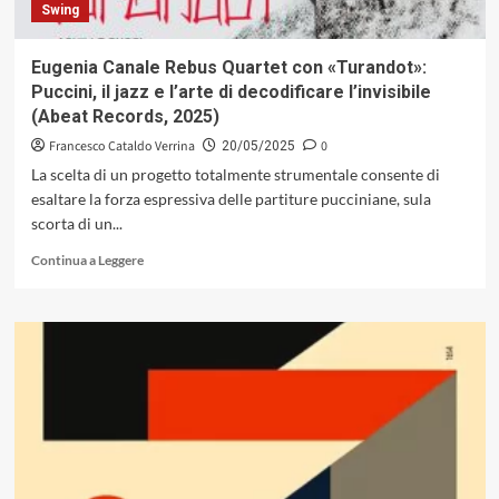
Swing
Eugenia Canale Rebus Quartet con «Turandot»:
Puccini, il jazz e l’arte di decodificare l’invisibile
(Abeat Records, 2025)
Francesco Cataldo Verrina
0
20/05/2025
La scelta di un progetto totalmente strumentale consente di
esaltare la forza espressiva delle partiture pucciniane, sula
scorta di un...
Leggi
Continua a Leggere
di
più
su
Eugenia
Canale
Rebus
Quartet
con
«Turandot»:
Puccini,
il