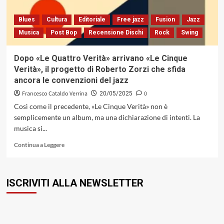
jazz
e
Blues
Cultura
Editoriale
Free jazz
Fusion
Jazz
l’arte
Musica
Post Bop
Recensione Dischi
Rock
Swing
di
decodificare
l’invisibile
Dopo «Le Quattro Verità» arrivano «Le Cinque
(Abeat
Verità», il progetto di Roberto Zorzi che sfida
Records,
ancora le convenzioni del jazz
2025)
Francesco Cataldo Verrina
0
20/05/2025
Così come il precedente, «Le Cinque Verità» non è
semplicemente un album, ma una dichiarazione di intenti. La
musica si...
Leggi
Continua a Leggere
di
più
su
ISCRIVITI ALLA NEWSLETTER
Dopo
«Le
Quattro
Verità»
arrivano