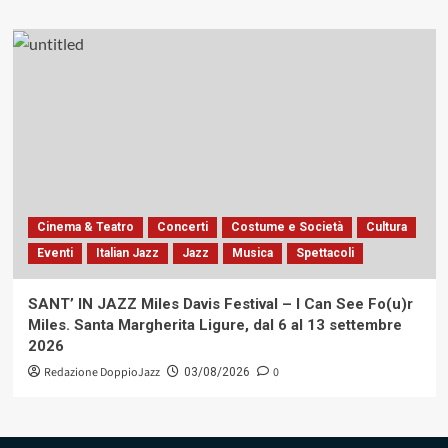
Cinema & Teatro
Concerti
Costume e Società
Cultura
Eventi
Italian Jazz
Jazz
Musica
Spettacoli
SANT’ IN JAZZ Miles Davis Festival – I Can See Fo(u)r
Miles. Santa Margherita Ligure, dal 6 al 13 settembre
2026
Redazione DoppioJazz
0
03/08/2026