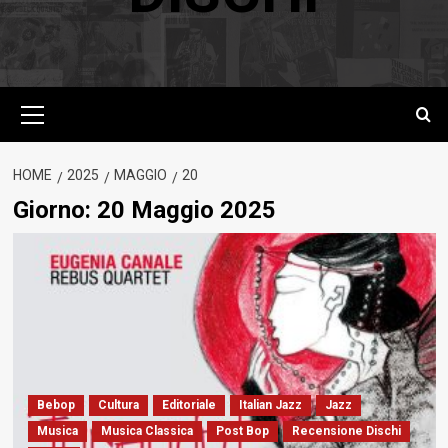
Menu
principale
HOME
2025
MAGGIO
20
Giorno:
20 Maggio 2025
Bebop
Cultura
Editoriale
Italian Jazz
Jazz
Musica
Musica Classica
Post Bop
Recensione Dischi