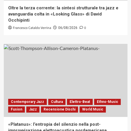
Oltre la terza corrente: la sintesi strutturale tra jazz e
avanguardia colta in «Looking Glass» di David
Occhipinti
Francesco Cataldo Verrina
0
06/08/2026
Contemporary Jazz
Cultura
Elettro-Beat
Ethno-Music
Fusion
Jazz
Recensione Dischi
World Music
«Platanus»: l’entropia del silenzio nella post-
improvvisazione elettroacustica nordamericana