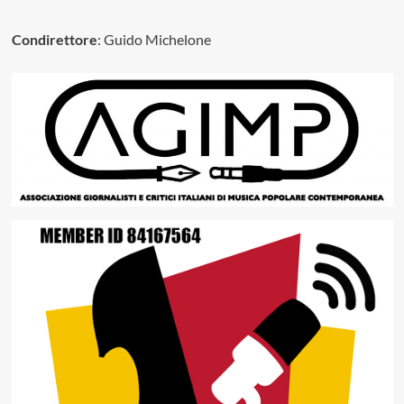
Condirettore
: Guido Michelone