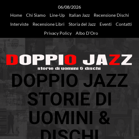
Vai
06/08/2026
al
Home
Chi Siamo
Line-Up
Italian Jazz
Recensione Dischi
contenuto
Interviste
Recensione Libri
Storia del Jazz
Eventi
Contatti
Privacy Policy
Albo D’Oro
DOPPIO JAZZ
STORIE DI
UOMINI &
DISCHI