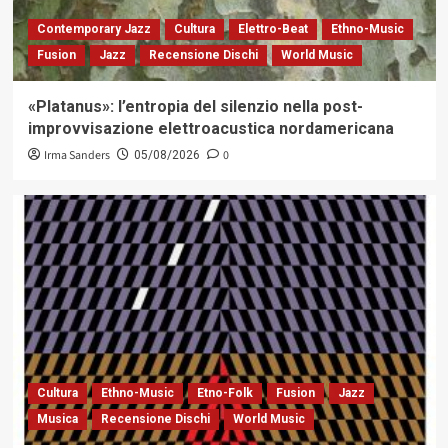
Contemporary Jazz
Cultura
Elettro-Beat
Ethno-Music
Fusion
Jazz
Recensione Dischi
World Music
«Platanus»: l’entropia del silenzio nella post-
improvvisazione elettroacustica nordamericana
Irma Sanders
0
05/08/2026
Cultura
Ethno-Music
Etno-Folk
Fusion
Jazz
Musica
Recensione Dischi
World Music