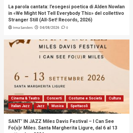
La parola cantata: l’esegesi poetica di Alden Nowlan
in «We Might Not Tell Everybody This» del collettivo
Stranger Still (All-Set! Records, 2026)
Irma Sanders
0
04/08/2026
Cinema & Teatro
Concerti
Costume e Società
Cultura
Italian Jazz
Jazz
Musica
Spettacoli
SANT’ IN JAZZ Miles Davis Festival – I Can See
Fo(u)r Miles. Santa Margherita Ligure, dal 6 al 13