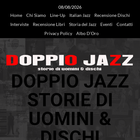
Vai
08/08/2026
al
Home
Chi Siamo
Line-Up
Italian Jazz
Recensione Dischi
contenuto
Interviste
Recensione Libri
Storia del Jazz
Eventi
Contatti
Privacy Policy
Albo D’Oro
DOPPIO JAZZ
STORIE DI
UOMINI &
DISCHI