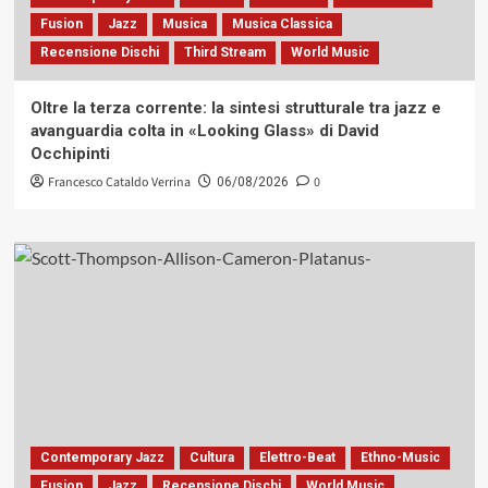
Fusion
Jazz
Musica
Musica Classica
Recensione Dischi
Third Stream
World Music
Oltre la terza corrente: la sintesi strutturale tra jazz e
avanguardia colta in «Looking Glass» di David
Occhipinti
Francesco Cataldo Verrina
0
06/08/2026
Contemporary Jazz
Cultura
Elettro-Beat
Ethno-Music
Fusion
Jazz
Recensione Dischi
World Music