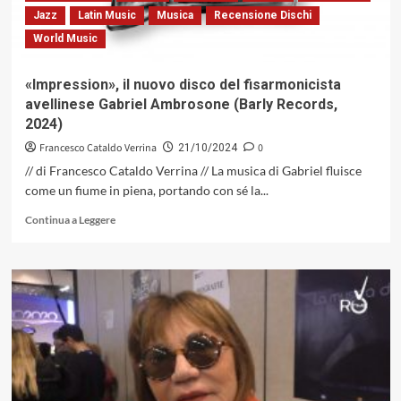
l’EGEA
Jazz
Latin Music
Musica
Recensione Dischi
Record
World Music
Store
di
Perugia,
«Impression», il nuovo disco del fisarmonicista
Venerdì
avellinese Gabriel Ambrosone (Barly Records,
25
2024)
ottobre
alle
Francesco Cataldo Verrina
0
21/10/2024
18.30
// di Francesco Cataldo Verrina // La musica di Gabriel fluisce
come un fiume in piena, portando con sé la...
Leggi
Continua a Leggere
di
più
su
«Impression»,
il
nuovo
disco
del
fisarmonicista
avellinese