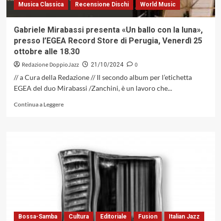
Musica Classica
Recensione Dischi
World Music
Gabriele Mirabassi presenta «Un ballo con la luna»,
presso l’EGEA Record Store di Perugia, Venerdì 25
ottobre alle 18.30
Redazione DoppioJazz
0
21/10/2024
// a Cura della Redazione // Il secondo album per l’etichetta
EGEA del duo Mirabassi /Zanchini, è un lavoro che...
Leggi
Continua a Leggere
di
più
su
Gabriele
Mirabassi
presenta
«Un
ballo
con
la
luna»,
presso
Bossa-Samba
Cultura
Editoriale
Fusion
Italian Jazz