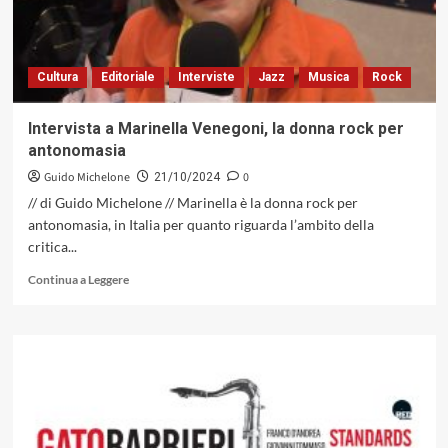
Gabriel
Ambrosone
(Barly
Records,
Cultura
Editoriale
Interviste
Jazz
Musica
Rock
2024)
Intervista a Marinella Venegoni, la donna rock per
antonomasia
Guido Michelone
0
21/10/2024
// di Guido Michelone // Marinella è la donna rock per
antonomasia, in Italia per quanto riguarda l’ambito della
critica...
Leggi
Continua a Leggere
di
più
su
Intervista
a
Marinella
Venegoni,
la
donna