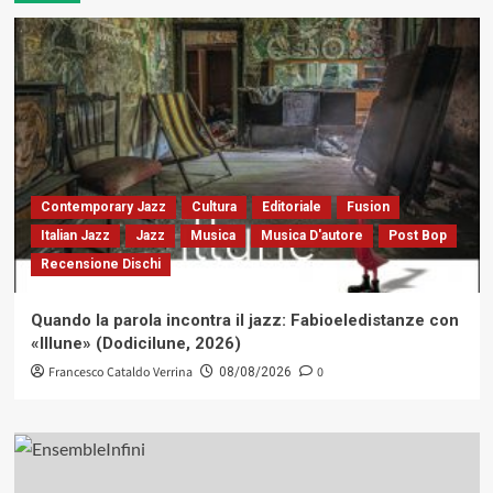
Contemporary Jazz
Cultura
Editoriale
Fusion
Italian Jazz
Jazz
Musica
Musica D'autore
Post Bop
Recensione Dischi
Quando la parola incontra il jazz: Fabioeledistanze con
«Illune» (Dodicilune, 2026)
Francesco Cataldo Verrina
0
08/08/2026