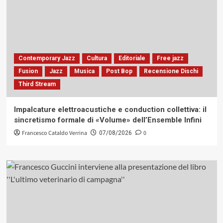
Contemporary Jazz
Cultura
Editoriale
Free jazz
Fusion
Jazz
Musica
Post Bop
Recensione Dischi
Third Stream
Impalcature elettroacustiche e conduction collettiva: il
sincretismo formale di «Volume» dell’Ensemble Infini
Francesco Cataldo Verrina
0
07/08/2026