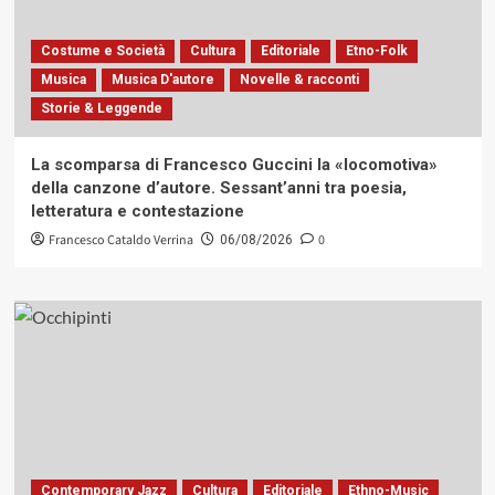
Costume e Società
Cultura
Editoriale
Etno-Folk
Musica
Musica D'autore
Novelle & racconti
Storie & Leggende
La scomparsa di Francesco Guccini la «locomotiva»
della canzone d’autore. Sessant’anni tra poesia,
letteratura e contestazione
Francesco Cataldo Verrina
0
06/08/2026
Contemporary Jazz
Cultura
Editoriale
Ethno-Music