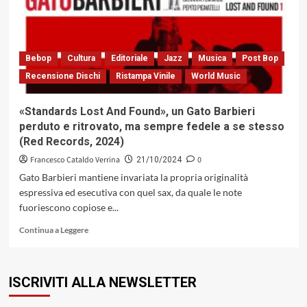
rock
per
antonomasia
Bebop
Cultura
Editoriale
Jazz
Musica
Post Bop
Recensione Dischi
Ristampa Vinile
World Music
«Standards Lost And Found», un Gato Barbieri
perduto e ritrovato, ma sempre fedele a se stesso
(Red Records, 2024)
Francesco Cataldo Verrina
0
21/10/2024
Gato Barbieri mantiene invariata la propria originalità
espressiva ed esecutiva con quel sax, da quale le note
fuoriescono copiose e...
Leggi
Continua a Leggere
di
più
su
ISCRIVITI ALLA NEWSLETTER
«Standards
Lost
And